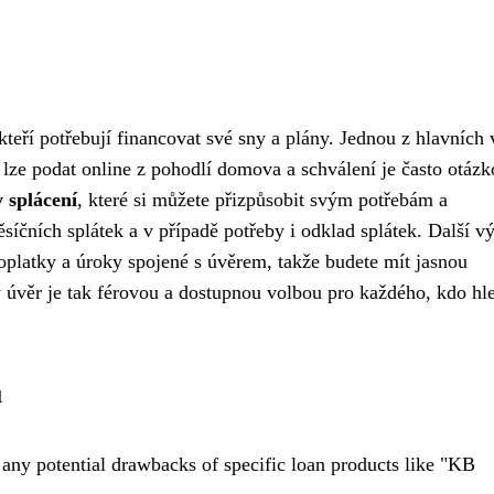
teří potřebují financovat své sny a plány. Jednou z hlavních
 lze podat online z pohodlí domova a schválení je často otáz
 splácení
, které si můžete přizpůsobit svým potřebám a
síčních splátek a v případě potřeby i odklad splátek. Další 
platky a úroky spojené s úvěrem, takže budete mít jasnou
 úvěr je tak férovou a dostupnou volbou pro každého, kdo hl
u
g any potential drawbacks of specific loan products like "KB