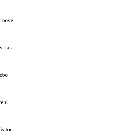
t nové
si tak
nebo
cení
ás tou