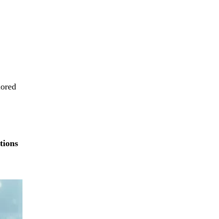
lored
tions