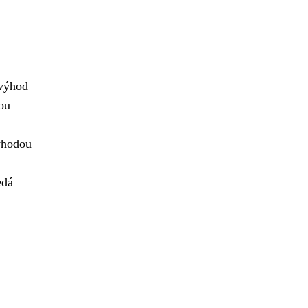
 výhod
kou
výhodou
edá