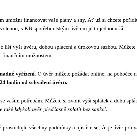
ám umožní financovat vaše plány a sny. Ať už si chcete pořídi
ovolenou, s KB spotřebitelským úvěrem je to jednodušší.
se liší výší úvěru, dobou splácení a úrokovou sazbou. Můžete 
 a finančním možnostem.
nadné vyřízení.
O úvěr můžete požádat online, na pobočce 
24 hodin od schválení úvěru.
 se vašim potřebám. Můžete si zvolit výši splátek a dobu splá
 také kdykoli úvěr předčasně splatit bez sankcí.
 prostudujte všechny podmínky a ujistěte se, že je úvěr pro v