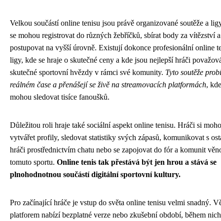
Velkou součástí online tenisu jsou právě organizované soutěže a lig
se mohou registrovat do různých žebříčků, sbírat body za vítězství a
postupovat na vyšší úrovně. Existují dokonce profesionální online t
ligy, kde se hraje o skutečné ceny a kde jsou nejlepší hráči považov
skutečné sportovní hvězdy v rámci své komunity.
Tyto soutěže probí
reálném čase a přenášejí se živě na streamovacích platformách
, kde
mohou sledovat tisíce fanoušků.
Důležitou roli hraje také sociální aspekt online tenisu. Hráči si moh
vytvářet profily, sledovat statistiky svých zápasů, komunikovat s ost
hráči prostřednictvím chatu nebo se zapojovat do fór a komunit vě
tomuto sportu.
Online tenis tak přestává být jen hrou a stává se
plnohodnotnou součástí digitální sportovní kultury.
Pro začínající hráče je vstup do světa online tenisu velmi snadný. V
platforem nabízí bezplatné verze nebo zkušební období, během nich