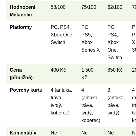
Hodnocení
58/100
75/100
62/100
7
Metacritic
Platformy
PC, PS4,
PC,
PC,
P
Xbox One,
PS5,
PS4,
P
Switch
Xbox
Xbox
X
Series X
One,
3
Switch
Cena
400 Kč
1 500
350 Kč
2
(přibližně)
Kč
Povrchy kurtu
4 (antuka,
4
3
4
tráva,
(antuka,
(antuka,
(
tvrdý,
tráva,
tráva,
tr
koberec)
tvrdý,
tvrdý)
tv
koberec)
k
Komentář v
Ne
Ne
Ne
N