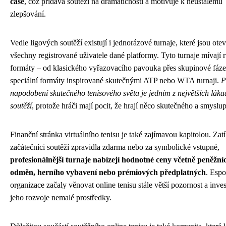
čase
, což přidává soutěži na dramatičnosti a motivuje k neustálému
zlepšování.
Vedle ligových soutěží existují i jednorázové turnaje, které jsou ote
všechny registrované uživatele dané platformy. Tyto turnaje mívají 
formáty – od klasického vyřazovacího pavouka přes skupinové fáze
speciální formáty inspirované skutečnými ATP nebo WTA turnaji.
P
napodobení skutečného tenisového světa je jedním z největších láka
soutěží
, protože hráči mají pocit, že hrají něco skutečného a smyslu
Finanční stránka virtuálního tenisu je také zajímavou kapitolou. Za
začátečníci soutěží zpravidla zdarma nebo za symbolické vstupné,
profesionálnější turnaje nabízejí hodnotné ceny včetně peněžní
odměn, herního vybavení nebo prémiových předplatných
. Espo
organizace začaly věnovat online tenisu stále větší pozornost a inves
jeho rozvoje nemalé prostředky.