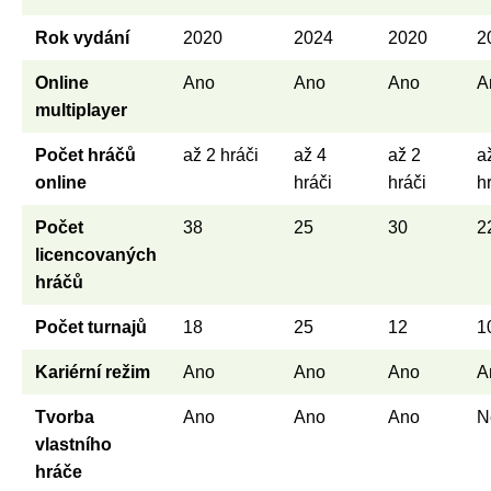
Rok vydání
2020
2024
2020
2
Online
Ano
Ano
Ano
A
multiplayer
Počet hráčů
až 2 hráči
až 4
až 2
a
online
hráči
hráči
h
Počet
38
25
30
2
licencovaných
hráčů
Počet turnajů
18
25
12
1
Kariérní režim
Ano
Ano
Ano
A
Tvorba
Ano
Ano
Ano
N
vlastního
hráče