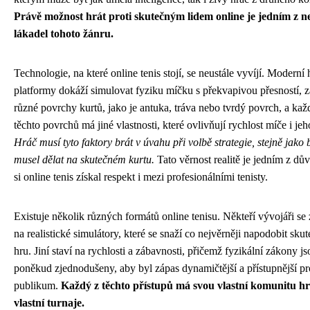
Právě možnost hrát proti skutečným lidem online je jedním z ne
lákadel tohoto žánru.
Technologie, na které online tenis stojí, se neustále vyvíjí. Moderní 
platformy dokáží simulovat fyziku míčku s překvapivou přesností, z
různé povrchy kurtů, jako je antuka, tráva nebo tvrdý povrch, a kaž
těchto povrchů má jiné vlastnosti, které ovlivňují rychlost míče i je
Hráč musí tyto faktory brát v úvahu při volbě strategie, stejně jako 
musel dělat na skutečném kurtu.
Tato věrnost realitě je jedním z dů
si online tenis získal respekt i mezi profesionálními tenisty.
Existuje několik různých formátů online tenisu. Někteří vývojáři se
na realistické simulátory, které se snaží co nejvěrněji napodobit sku
hru. Jiní staví na rychlosti a zábavnosti, přičemž fyzikální zákony js
poněkud zjednodušeny, aby byl zápas dynamičtější a přístupnější pro
publikum.
Každý z těchto přístupů má svou vlastní komunitu hr
vlastní turnaje.