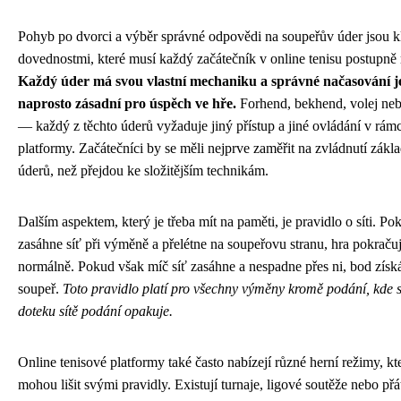
Pohyb po dvorci a výběr správné odpovědi na soupeřův úder jsou 
dovednostmi, které musí každý začátečník v online tenisu postupně r
Každý úder má svou vlastní mechaniku a správné načasování j
naprosto zásadní pro úspěch ve hře.
Forhend, bekhend, volej ne
— každý z těchto úderů vyžaduje jiný přístup a jiné ovládání v rámc
platformy. Začátečníci by se měli nejprve zaměřit na zvládnutí zákl
úderů, než přejdou ke složitějším technikám.
Dalším aspektem, který je třeba mít na paměti, je pravidlo o síti. P
zasáhne síť při výměně a přelétne na soupeřovu stranu, hra pokraču
normálně. Pokud však míč síť zasáhne a nespadne přes ni, bod získ
soupeř.
Toto pravidlo platí pro všechny výměny kromě podání, kde s
doteku sítě podání opakuje.
Online tenisové platformy také často nabízejí různé herní režimy, kt
mohou lišit svými pravidly. Existují turnaje, ligové soutěže nebo přá