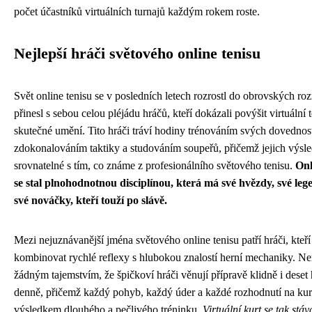
počet účastníků virtuálních turnajů každým rokem roste.
Nejlepší hráči světového online tenisu
Svět online tenisu se v posledních letech rozrostl do obrovských ro
přinesl s sebou celou pléjádu hráčů, kteří dokázali povýšit virtuální 
skutečné umění. Tito hráči tráví hodiny trénováním svých dovednost
zdokonalováním taktiky a studováním soupeřů, přičemž jejich výsl
srovnatelné s tím, co známe z profesionálního světového tenisu.
Onl
se stal plnohodnotnou disciplínou, která má své hvězdy, své leg
své nováčky, kteří touží po slávě.
Mezi nejuznávanější jména světového online tenisu patří hráči, kteří
kombinovat rychlé reflexy s hlubokou znalostí herní mechaniky. Ne
žádným tajemstvím, že špičkoví hráči věnují přípravě klidně i deset
denně, přičemž každý pohyb, každý úder a každé rozhodnutí na kur
výsledkem dlouhého a pečlivého tréninku.
Virtuální kurt se tak stáv