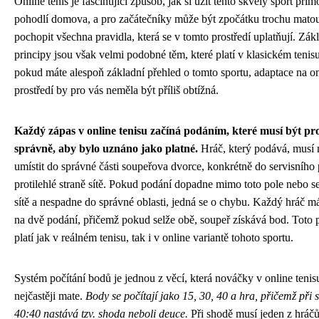
Online tenis je fascinující způsob, jak si užít tento skvělý sport přím
pohodlí domova, a pro začátečníky může být zpočátku trochu mato
pochopit všechna pravidla, která se v tomto prostředí uplatňují. Zák
principy jsou však velmi podobné těm, které platí v klasickém tenisu
pokud máte alespoň základní přehled o tomto sportu, adaptace na o
prostředí by pro vás neměla být příliš obtížná.
Každý zápas v online tenisu začíná podáním, které musí být p
správně, aby bylo uznáno jako platné.
Hráč, který podává, musí 
umístit do správné části soupeřova dvorce, konkrétně do servisního 
protilehlé straně sítě. Pokud podání dopadne mimo toto pole nebo s
sítě a nespadne do správné oblasti, jedná se o chybu. Každý hráč m
na dvě podání, přičemž pokud selže obě, soupeř získává bod. Toto 
platí jak v reálném tenisu, tak i v online variantě tohoto sportu.
Systém počítání bodů je jednou z věcí, která nováčky v online tenis
nejčastěji mate.
Body se počítají jako 15, 30, 40 a hra, přičemž při 
40:40 nastává tzv. shoda neboli deuce.
Při shodě musí jeden z hráčů