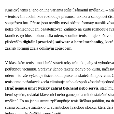
Klasický tenis a jeho online varianta sdílejí základní myšlenku – hrá
v tenisovém utkání, kde rozhoduje přesnost, taktika a schopnost číst
soupeřovu hru. Přesto jsou rozdíly mezi oběma formáty natolik zásad
nelze přehlédnout ani bagatelizovat. Zatímco na kurtu rozhoduje fy
kondice, rychlost nohou a síla úderu, v online tenisu hraje klíčovou 
především
digitální prostředí, software a herní mechaniky
, které
zážitek formují zcela odlišným způsobem.
V klasickém tenisu musí hráč strávit roky tréninku, aby si vybudova
potřebnou techniku. Správný úchop rakety, pohyb po kurtu, načaso
úderu – to vše vyžaduje tisíce hodin praxe na skutečném povrchu. 
tenis tento požadavek zcela eliminuje nebo alespoň zásadně zjednod
Hráč nemusí umět fyzicky zahrát bekhend nebo servis
, stačí m
herní systém, ovládat klávesnici nebo gamepad a mít dostatečné stra
myšlení. To na jednu stranu zpřístupňuje tenis širšímu publiku, na 
stranu ochuzuje zážitek o tu autentickou fyzickou složku, která dělá 
jeden z nejnáročnějších sportů světa.