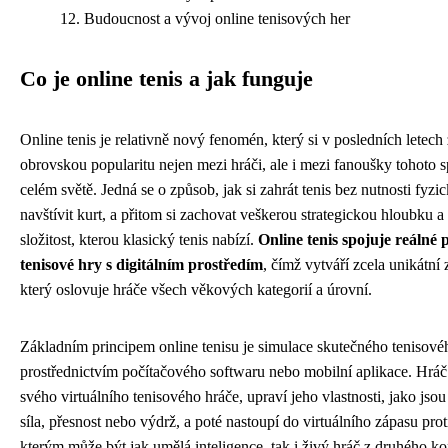
Budoucnost a vývoj online tenisových her
Co je online tenis a jak funguje
Online tenis je relativně nový fenomén, který si v posledních letech 
obrovskou popularitu nejen mezi hráči, ale i mezi fanoušky tohoto s
celém světě. Jedná se o způsob, jak si zahrát tenis bez nutnosti fyzi
navštívit kurt, a přitom si zachovat veškerou strategickou hloubku a
složitost, kterou klasický tenis nabízí.
Online tenis spojuje reálné
tenisové hry s digitálním prostředím
, čímž vytváří zcela unikátní 
který oslovuje hráče všech věkových kategorií a úrovní.
Základním principem online tenisu je simulace skutečného tenisové
prostřednictvím počítačového softwaru nebo mobilní aplikace. Hráč 
svého virtuálního tenisového hráče, upraví jeho vlastnosti, jako jsou
síla, přesnost nebo výdrž, a poté nastoupí do virtuálního zápasu prot
kterým může být jak umělá inteligence, tak i živý hráč z druhého ko