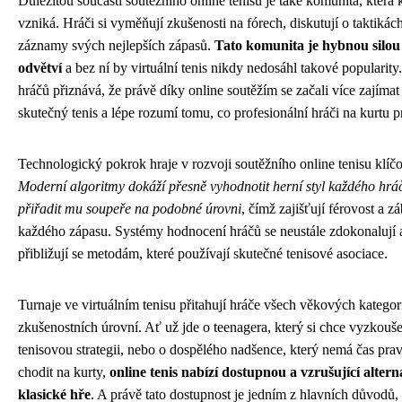
Důležitou součástí soutěžního online tenisu je také komunita, která
vzniká. Hráči si vyměňují zkušenosti na fórech, diskutují o taktikách 
záznamy svých nejlepších zápasů.
Tato komunita je hybnou silou
odvětví
a bez ní by virtuální tenis nikdy nedosáhl takové popularit
hráčů přiznává, že právě díky online soutěžím se začali více zajímat
skutečný tenis a lépe rozumí tomu, co profesionální hráči na kurtu pr
Technologický pokrok hraje v rozvoji soutěžního online tenisu klíčo
Moderní algoritmy dokáží přesně vyhodnotit herní styl každého hrá
přiřadit mu soupeře na podobné úrovni
, čímž zajišťují férovost a z
každého zápasu. Systémy hodnocení hráčů se neustále zdokonalují 
přibližují se metodám, které používají skutečné tenisové asociace.
Turnaje ve virtuálním tenisu přitahují hráče všech věkových kategori
zkušenostních úrovní. Ať už jde o teenagera, který si chce vyzkouše
tenisovou strategii, nebo o dospělého nadšence, který nemá čas pra
chodit na kurty,
online tenis nabízí dostupnou a vzrušující altern
klasické hře
. A právě tato dostupnost je jedním z hlavních důvodů,