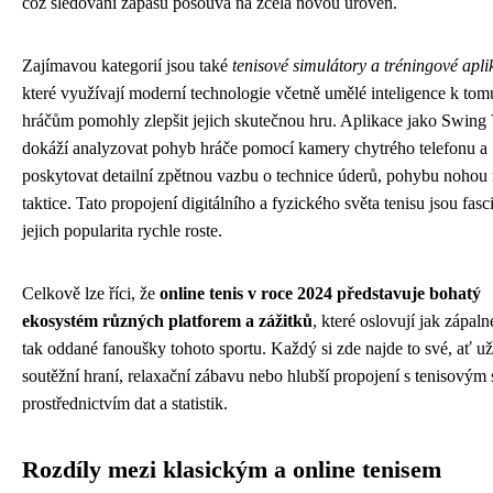
což sledování zápasů posouvá na zcela novou úroveň.
Zajímavou kategorií jsou také
tenisové simulátory a tréningové apli
které využívají moderní technologie včetně umělé inteligence k tom
hráčům pomohly zlepšit jejich skutečnou hru. Aplikace jako Swing 
dokáží analyzovat pohyb hráče pomocí kamery chytrého telefonu a
poskytovat detailní zpětnou vazbu o technice úderů, pohybu nohou
taktice. Tato propojení digitálního a fyzického světa tenisu jsou fasci
jejich popularita rychle roste.
Celkově lze říci, že
online tenis v roce 2024 představuje bohatý
ekosystém různých platforem a zážitků
, které oslovují jak zápaln
tak oddané fanoušky tohoto sportu. Každý si zde najde to své, ať už
soutěžní hraní, relaxační zábavu nebo hlubší propojení s tenisovým
prostřednictvím dat a statistik.
Rozdíly mezi klasickým a online tenisem