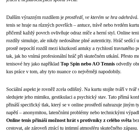
Dalším výrazným rozdílem je
prostředí, ve kterém se hra odehrává
tenis se hraje na různých površích – antuce, trávě nebo tvrdém kurt
přičemž každý povrch ovlivňuje odraz míče a herní styl. Online teni
rozdíly simuluje, ale nikdy nedosáhne plné autenticity. Hráč sedící 
prostě nepocítí rozdíl mezi kluzkostí antuky a rychlostí travnatého 
tak, jak ho vnímá profesionální hráč při skutečném utkání. Přesto m
tenisové hry jako například
Top Spin nebo AO Tennis
odvedly ob
kus práce v tom, aby tyto nuance co nejvěrněji napodobily.
Sociální aspekt je rovněž zcela odlišný. Na kurtu stojíte tváří v tvář 
sledujete jeho mimiku, gestikulaci a psychický stav. Tato přímá kon
přináší specifický tlak, který se v online prostředí nahrazuje jiným 
napětí – anonymitou, latenčními problémy nebo technickými výpad
Online tenis přináší možnost hrát s protivníky z celého světa
bez
cestovat, ale zároveň ztrácí tu intimní atmosféru skutečného zápasu.