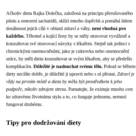
Ačkoliv dieta Rajka Dolečka, založená na principu přerušovaného
půstu a omezení sacharidů, sklízí mnoho úspěchů a pomáhá lidem
dosáhnout jejich cílů v oblasti zdraví a váhy,
není vhodná pro
každého.
Těhotné a kojící ženy by se měly stravovat vyváženě a
konzultovat své stravovací návyky s lékařem. Stejně tak jedinci s
chronickými onemocněními, jako je cukrovka nebo onemocnění
srdce, by měli dietu konzultovat se svým lékařem, aby se předešlo
komplikacím.
Důležité je naslouchat svému tělu.
Pokud se během
diety necítíte dobře, je důležité ji upravit nebo s ní přestat.
Zdraví je
vždy na prvním místě a dieta by měla být prostředkem k jeho
podpoře, nikoliv zdrojem stresu.
Pamatujte, že existuje mnoho cest
ke zdravému životnímu stylu a to, co funguje jednomu, nemusí
fungovat druhému.
Tipy pro dodržování diety