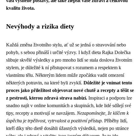
vaší vysněné postavy, ale také zlepšit vaše zdraví a celkovou
kvalitu života.
Nevýhody a rizika diety
Každá změna životního stylu, ať už se jedná o stravování nebo
pohyb, s sebou přináší i určité výzvy. I když dieta Rajka Dolečka
slibuje skvělé výsledky a pro mnoho lidí se stala doslova životním
stylem, je důležité k ní přistupovat s rozumem a respektem k
vlastnímu tělu. Některým lidem může zpočátku vadit omezení
některých potravin, na které byli zvyklí.
Důležité je vnímat tento
proces jako příležitost objevovat nové chutě a recepty a těšit se
z pestrosti, kterou zdravá strava nabízí.
Inspiraci a podporu lze
snadno najít v online komunitách a skupinách, kde lidé sdílejí své
tipy, recepty a motivují se navzájem.
Nezapomínejte, že klíčem k
úspěchu je trpělivost, vytrvalost a pozitivní přístup.
Příběhy lidí,
kteří díky této dietě dosáhli úžasných výsledků, nejen po stránce
váhy, ale i zdraví a vitality, jsou jasným důkazem, že to jde.