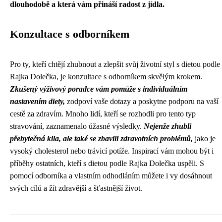
dlouhodobě a která vám přináší radost z jídla.
Konzultace s odborníkem
Pro ty, kteří chtějí zhubnout a zlepšit svůj životní styl s dietou podle
Rajka Dolečka, je konzultace s odborníkem skvělým krokem.
Zkušený výživový poradce vám pomůže s individuálním
nastavením diety,
zodpoví vaše dotazy a poskytne podporu na vaší
cestě za zdravím. Mnoho lidí, kteří se rozhodli pro tento typ
stravování, zaznamenalo úžasné výsledky.
Nejenže zhubli
přebytečná kila, ale také se zbavili zdravotních problémů,
jako je
vysoký cholesterol nebo trávicí potíže. Inspirací vám mohou být i
příběhy ostatních, kteří s dietou podle Rajka Dolečka uspěli. S
pomocí odborníka a vlastním odhodláním můžete i vy dosáhnout
svých cílů a žít zdravější a šťastnější život.