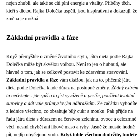
nejen zhubli, ale také se cítí plní energie a vitality. Příběhy těch,
kteří s dietou Rajka Dolečka uspěli, jsou inspirativní a dokazují, že
změna je možná.
Základní pravidla a fáze
Když přemýšlíte o změně životního stylu,
játra dieta
podle Rajka
Dolečka může být skvělou volbou. Není to jen o hubnutí, ale
hlavně o tom, jak se celkově postavit ke zdravému stravování.
Základní pravidla a fáze
vám ukážou, jak na to, přičemž játra
dieta podle Dolečka klade důraz na postupné změny.
Žádný extrém
tu nečekejte - jde spíš o to jíst vyváženě a pestře, používat kvalitní
suroviny a dát vale průmyslovým náhražkám.
Ze začátku vyhodíte
z lednice všechno, co obsahuje bílý cukr a mouku. Pak přijde na
řadu játra dieta s důrazem na čerstvou zeleninu, ovoce a celozrnné
věci, nesmí chybět ani libové maso a ryby. Jasně že musíte hodně
pít, nejlíp obyčejnou vodu.
Když tohle všechno dodržíte, budete