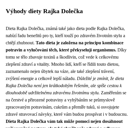
Výhody diety Rajka Dolečka
Dieta Rajka Dolečka, známá také jako dieta podle Rajka Dolečka,
nabízí řadu benefitů pro ty, kteří touží po zdravém životním stylu a
chtějí zhubnout.
Tato dieta je založena na principu kombinace
potravin a vylučování těch, které překyselují organismus.
Díky
tomu se tělo zbavuje toxinů a škodlivin, což vede k celkovému
zlepšení zdraví a vitality. Mnoho lidí, kteří se řídili touto dietou,
zaznamenalo nejen úbytek na váze, ale také zlepšení trávení,
zvýšení energie a celkově lepší náladu.
Důležité je zmínit, že dieta
Rajka Dolečka není jen krátkodobým řešením, ale spíše cestou k
dlouhodobě udržitelnému zdravému životnímu stylu.
Zaměřením se
na čerstvé a přirozené potraviny a vyhýbáním se průmyslově
zpracovaným potravinám, cukrům a přemíře tuků, si osvojujete
zdravé stravovací návyky, které vám budou prospívat i v budoucnu.
Dieta Rajka Dolečka vám tak může pomoci nejen dosáhnout