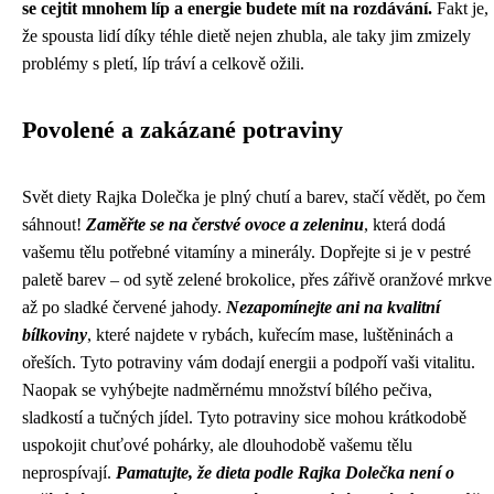
se cejtit mnohem líp a energie budete mít na rozdávání.
Fakt je,
že spousta lidí díky téhle dietě nejen zhubla, ale taky jim zmizely
problémy s pletí, líp tráví a celkově ožili.
Povolené a zakázané potraviny
Svět diety Rajka Dolečka je plný chutí a barev, stačí vědět, po čem
sáhnout!
Zaměřte se na čerstvé ovoce a zeleninu
, která dodá
vašemu tělu potřebné vitamíny a minerály. Dopřejte si je v pestré
paletě barev – od sytě zelené brokolice, přes zářivě oranžové mrkve
až po sladké červené jahody.
Nezapomínejte ani na kvalitní
bílkoviny
, které najdete v rybách, kuřecím mase, luštěninách a
ořeších. Tyto potraviny vám dodají energii a podpoří vaši vitalitu.
Naopak se vyhýbejte nadměrnému množství bílého pečiva,
sladkostí a tučných jídel. Tyto potraviny sice mohou krátkodobě
uspokojit chuťové pohárky, ale dlouhodobě vašemu tělu
neprospívají.
Pamatujte, že dieta podle Rajka Dolečka není o