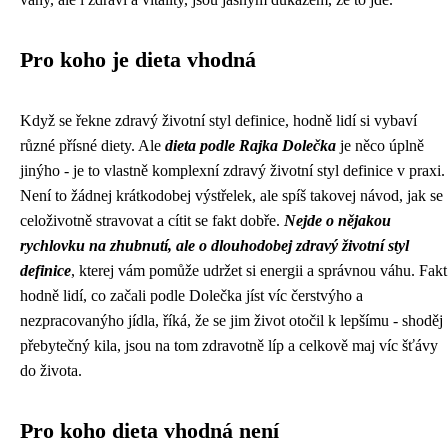
Pro koho je dieta vhodná
Když se řekne
zdravý životní styl definice
, hodně lidí si vybaví
různé přísné diety. Ale
dieta podle Rajka Dolečka
je něco úplně
jinýho - je to vlastně komplexní zdravý životní styl definice v praxi.
Není to žádnej krátkodobej výstřelek, ale spíš takovej návod, jak se
celoživotně stravovat a cítit se fakt dobře.
Nejde o nějakou
rychlovku na zhubnutí, ale o dlouhodobej zdravý životní styl
definice
, kterej vám pomůže udržet si energii a správnou váhu. Fakt
hodně lidí, co začali podle Dolečka jíst víc čerstvýho a
nezpracovanýho jídla, říká, že se jim život otočil k lepšímu - shoděj
přebytečný kila, jsou na tom zdravotně líp a celkově maj víc šťávy
do života.
Pro koho dieta vhodná není