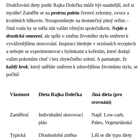
Dodržování diety podle Rajka Dolečka může být snadnější, než si
myslíte! Zaměřte se na
pestrou paletu
čerstvé zeleniny, ovoce a
kvalitních bílkovin. Nezapomínejte na dostatečný pitný režim –
čistá voda by se měla stát vaším věrným společníkem.
Nejde o
drastická omezení
, ale spíše o změnu životního stylu směrem k
vyváženějšímu stravování. Inspiraci hledejte v sezónních receptech
a nebojte se experimentovat s bylinkami a kořením, které dodají
vašim pokrmům chuť i bez zbytečného solení. A pamatujte, že
každý krok
, který uděláte směrem k zdravějšímu životnímu stylu, se
počítá!
Vlastnost
Dieta Rajka Dolečka
Jiná dieta (pro
srovnání)
Zaměření
Individuální stravovací
Např. Low-carb,
plán
Paleo, Vegetariánská
Typická
Dlouhodobá změna
Liší se dle typu diety