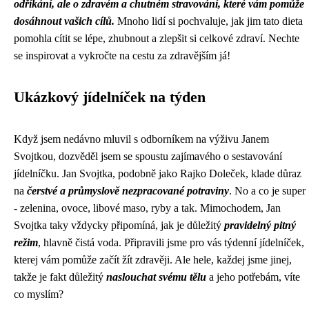
odříkání, ale o zdravém a chutném stravování, které vám pomůže
dosáhnout vašich cílů.
Mnoho lidí si pochvaluje, jak jim tato dieta
pomohla cítit se lépe, zhubnout a zlepšit si celkové zdraví. Nechte
se inspirovat a vykročte na cestu za zdravějším já!
Ukázkový jídelníček na týden
Když jsem nedávno mluvil s odborníkem na výživu Janem
Svojtkou, dozvěděl jsem se spoustu zajímavého o sestavování
jídelníčku. Jan Svojtka, podobně jako Rajko Doleček, klade důraz
na
čerstvé a průmyslově nezpracované potraviny
. No a co je super
- zelenina, ovoce, libové maso, ryby a tak. Mimochodem,
Jan
Svojtka
taky vždycky připomíná, jak je důležitý
pravidelný pitný
režim
, hlavně čistá voda. Připravili jsme pro vás týdenní jídelníček,
kterej vám pomůže začít žít zdravěji. Ale hele, každej jsme jinej,
takže je fakt důležitý
naslouchat svému tělu
a jeho potřebám, víte
co myslím?