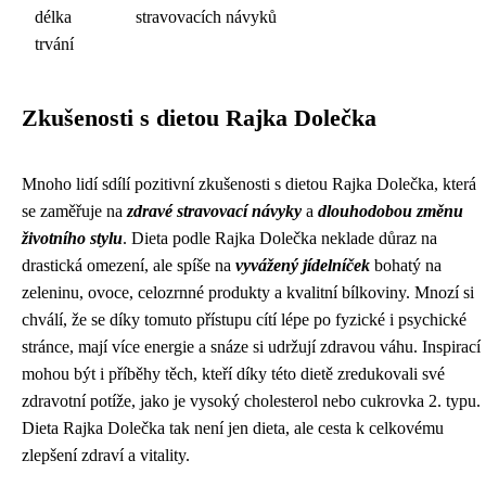
délka
stravovacích návyků
trvání
Zkušenosti s dietou Rajka Dolečka
Mnoho lidí sdílí pozitivní zkušenosti s dietou Rajka Dolečka, která
se zaměřuje na
zdravé stravovací návyky
a
dlouhodobou změnu
životního stylu
. Dieta podle Rajka Dolečka neklade důraz na
drastická omezení, ale spíše na
vyvážený jídelníček
bohatý na
zeleninu, ovoce, celozrnné produkty a kvalitní bílkoviny. Mnozí si
chválí, že se díky tomuto přístupu cítí lépe po fyzické i psychické
stránce, mají více energie a snáze si udržují zdravou váhu. Inspirací
mohou být i příběhy těch, kteří díky této dietě zredukovali své
zdravotní potíže, jako je vysoký cholesterol nebo cukrovka 2. typu.
Dieta Rajka Dolečka tak není jen dieta, ale cesta k celkovému
zlepšení zdraví a vitality.