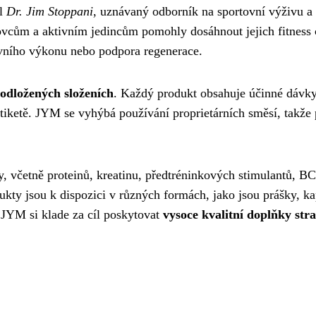
il
Dr. Jim Stoppani
, uznávaný odborník na sportovní výživu a
ovcům a aktivním jedincům pomohly dosáhnout jejich fitness c
ovního výkonu nebo podpora regenerace.
podložených složeních
. Každý produkt obsahuje účinné dávk
etiketě. JYM se vyhýbá používání proprietárních směsí, takže
, včetně proteinů, kreatinu, předtréninkových stimulantů, 
kty jsou k dispozici v různých formách, jako jsou prášky, ka
 JYM si klade za cíl poskytovat
vysoce kvalitní doplňky stra