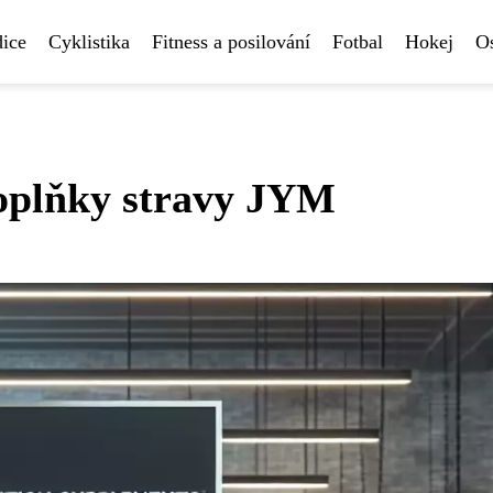
ice
Cyklistika
Fitness a posilování
Fotbal
Hokej
Os
doplňky stravy JYM