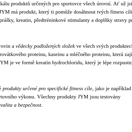
škálu produktů určených pro sportovce všech úrovní. Ať už js
 JYM má produkt, který ti pomůže dosáhnout tvých fitness cíl
rášky, kreatin, předtréninkové stimulanty a doplňky stravy p
rovin a
vědecky podložených složek
ve všech svých produktec
rovátkového proteinu, kaseinu a mléčného proteinu, která zaj
YM je ve formě kreatin hydrochloridu, který je lépe rozpustn
ké
produkty určené pro specifické fitness cíle
, jako je například
ortovního výkonu. Všechny produkty JYM jsou testovány
kvalita a bezpečnost
.