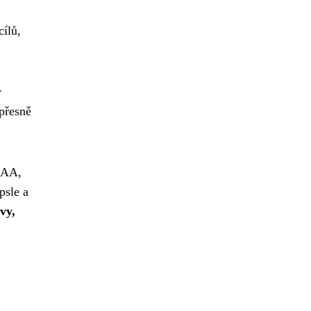
ílů,
y
 přesně
BCAA,
psle a
vy,