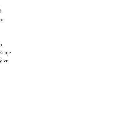
i
ů.
ro
h.
išťuje
ý ve