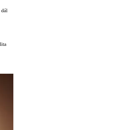
 dál
lita