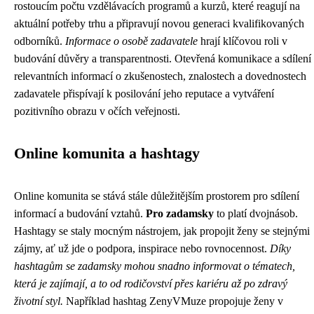
rostoucím počtu vzdělávacích programů a kurzů, které reagují na
aktuální potřeby trhu a připravují novou generaci kvalifikovaných
odborníků.
Informace o osobě zadavatele
hrají klíčovou roli v
budování důvěry a transparentnosti. Otevřená komunikace a sdílení
relevantních informací o zkušenostech, znalostech a dovednostech
zadavatele přispívají k posilování jeho reputace a vytváření
pozitivního obrazu v očích veřejnosti.
Online komunita a hashtagy
Online komunita se stává stále důležitějším prostorem pro sdílení
informací a budování vztahů.
Pro zadamsky
to platí dvojnásob.
Hashtagy se staly mocným nástrojem, jak propojit ženy se stejnými
zájmy, ať už jde o podpora, inspirace nebo rovnocennost.
Díky
hashtagům se zadamsky mohou snadno informovat o tématech,
která je zajímají, a to od rodičovství přes kariéru až po zdravý
životní styl.
Například hashtag ZenyVMuze propojuje ženy v