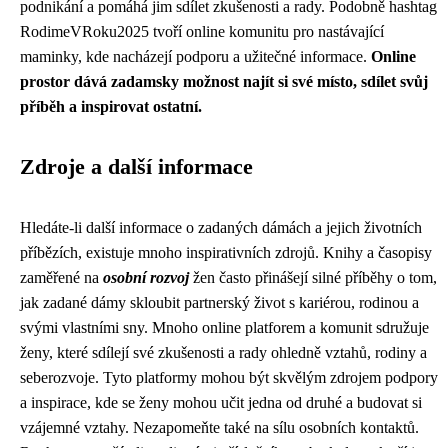
podnikání a pomáhá jim sdílet zkušenosti a rady. Podobně hashtag
RodimeVRoku2025 tvoří online komunitu pro nastávající
maminky, kde nacházejí podporu a užitečné informace.
Online
prostor dává zadamsky možnost najít si své místo, sdílet svůj
příběh a inspirovat ostatní.
Zdroje a další informace
Hledáte-li další informace o zadaných dámách a jejich životních
příbězích, existuje mnoho inspirativních zdrojů. Knihy a časopisy
zaměřené na
osobní rozvoj
žen často přinášejí silné příběhy o tom,
jak zadané dámy skloubit partnerský život s kariérou, rodinou a
svými vlastními sny. Mnoho online platforem a komunit sdružuje
ženy, které sdílejí své zkušenosti a rady ohledně vztahů, rodiny a
seberozvoje. Tyto platformy mohou být skvělým zdrojem podpory
a inspirace, kde se ženy mohou učit jedna od druhé a budovat si
vzájemné vztahy. Nezapomeňte také na sílu osobních kontaktů.