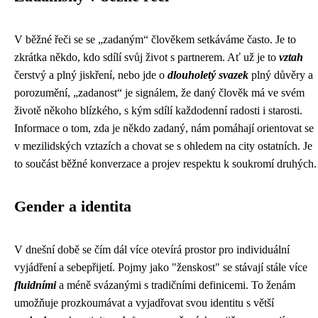
V běžné řeči se se „zadaným“ člověkem setkáváme často. Je to
zkrátka někdo, kdo sdílí svůj život s partnerem. Ať už je to
vztah
čerstvý a plný jiskření, nebo jde o
dlouholetý svazek
plný důvěry a
porozumění, „zadanost“ je signálem, že daný člověk má ve svém
životě někoho blízkého, s kým sdílí každodenní radosti i starosti.
Informace o tom, zda je někdo zadaný, nám pomáhají orientovat se
v mezilidských vztazích a chovat se s ohledem na city ostatních. Je
to součást běžné konverzace a projev respektu k soukromí druhých.
Gender a identita
V dnešní době se čím dál více otevírá prostor pro individuální
vyjádření a sebepřijetí. Pojmy jako "ženskost" se stávají stále více
fluidními
a méně svázanými s tradičními definicemi. To ženám
umožňuje prozkoumávat a vyjadřovat svou identitu s větší