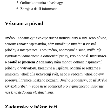
Online komunita a hashtagy
Zdroje a další informace
Význam a původ
Jméno "Zadamsky" evokuje ducha individuality a síly. Jeho původ,
ačkoliv zahalen tajemstvím, nám umožňuje utvářet si vlastní
příběhy a interpretace. Toto jméno, neobvyklé a silné, může být
symbolem jedinečnosti a odhodlání pro ty, kdo ho nosí.
Informace
o osobě se jménem Zadamsky
nám mohou odhalit inspirativní
příběhy o vytrvalosti, kreativitě a úspěchu. Možná se setkáme s
umělcem, jehož díla uchvacují svět, nebo s vědcem, jehož objevy
posouvají hranice lidského poznání.
Jméno Zadamsky, ať už skrývá
jakýkoli příběh, v sobě nese potenciál pro výjimečnost a inspiruje
nás k následování vlastních snů.
Zadamsky v běžné řeči