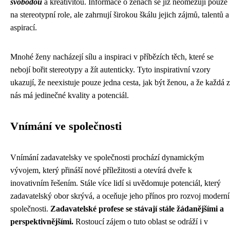
svobodou
a kreativitou. Informace o ženách se již neomezují pouze
na stereotypní role, ale zahrnují širokou škálu jejich zájmů, talentů a
aspirací.
Mnohé ženy nacházejí sílu a inspiraci v příbězích těch, které se
nebojí bořit stereotypy a žít autenticky. Tyto inspirativní vzory
ukazují, že neexistuje pouze jedna cesta, jak být ženou, a že každá z
nás má jedinečné kvality a potenciál.
Vnímání ve společnosti
Vnímání zadavatelsky ve společnosti prochází dynamickým
vývojem, který přináší nové příležitosti a otevírá dveře k
inovativním řešením. Stále více lidí si uvědomuje potenciál, který
zadavatelský obor skrývá, a oceňuje jeho přínos pro rozvoj moderní
společnosti.
Zadavatelské profese se stávají stále žádanějšími a
perspektivnějšími.
Rostoucí zájem o tuto oblast se odráží i v