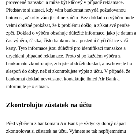
provedené transakci a může být klíčový v případě reklamace.
Představte si situaci, kdy vám bankomat nevydá požadovanou
hotovost, ačkoliv vám ji strhne z účtu. Bez dokladu o výběru bude
velmi obtížné prokázat, že k problému došlo, a získat své peníze
zpět. Doklad o výběru obsahuje důležité informace, jako je datum a
čas výběru, částka, číslo bankomatu a poslední čtyři číslice vaší
karty. Tyto informace jsou důležité pro identifikaci transakce a
urychlení případné reklamace. Proto si po každém výběru z
bankomatu zkontrolujte, zda jste obdrželi doklad, a uschovejte ho
alespoň do doby, než si zkontrolujete výpis z účtu. V případě, že
bankomat doklad nevytiskne, kontaktujte ihned Air Bank a
informujte je o situaci.
Zkontrolujte zůstatek na účtu
Před výběrem z bankomatu Air Bank je vždycky dobrý nápad
zkontrolovat si zůstatek na účtu. Vyhnete se tak nepříjemnému