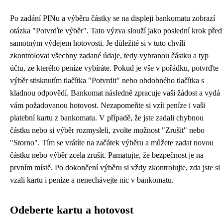
Po zadání PINu a výběru částky se na displeji bankomatu zobrazí
otázka "Potvrďte výběr". Tato výzva slouží jako poslední krok před
samotným výdejem hotovosti. Je důležité si v tuto chvíli
zkontrolovat všechny zadané údaje, tedy vybranou částku a typ
účtu, ze kterého peníze vybíráte. Pokud je vše v pořádku, potvrďte
výběr stisknutím tlačítka "Potvrdit" nebo obdobného tlačítka s
kladnou odpovědí. Bankomat následně zpracuje vaši žádost a vydá
vám požadovanou hotovost. Nezapomeňte si vzít peníze i vaši
platební kartu z bankomatu. V případě, že jste zadali chybnou
částku nebo si výběr rozmysleli, zvolte možnost "Zrušit" nebo
"Storno". Tím se vrátíte na začátek výběru a můžete zadat novou
částku nebo výběr zcela zrušit. Pamatujte, že bezpečnost je na
prvním místě. Po dokončení výběru si vždy zkontrolujte, zda jste si
vzali kartu i peníze a nenechávejte nic v bankomatu.
Odeberte kartu a hotovost