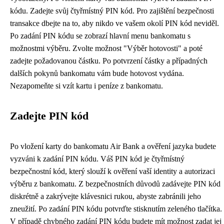
kódu. Zadejte svůj čtyřmístný PIN kód. Pro zajištění bezpečnosti
transakce dbejte na to, aby nikdo ve vašem okolí PIN kód neviděl.
Po zadání PIN kódu se zobrazí hlavní menu bankomatu s
možnostmi výběru. Zvolte možnost "Výběr hotovosti" a poté
zadejte požadovanou částku. Po potvrzení částky a případných
dalších pokynů bankomatu vám bude hotovost vydána.
Nezapomeňte si vzít kartu i peníze z bankomatu.
Zadejte PIN kód
Po vložení karty do bankomatu Air Bank a ověření jazyka budete
vyzváni k zadání PIN kódu. Váš PIN kód je čtyřmístný
bezpečnostní kód, který slouží k ověření vaší identity a autorizaci
výběru z bankomatu. Z bezpečnostních důvodů zadávejte PIN kód
diskrétně a zakrývejte klávesnici rukou, abyste zabránili jeho
zneužití. Po zadání PIN kódu potvrďte stisknutím zeleného tlačítka.
V případě chybného zadání PIN kódu budete mít možnost zadat jej