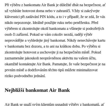
Při výběru z bankomatu Air Bank je důležité dbát na bezpečnost, ať
už vybíráte hotovost doma nebo v zahraničí. Vždy si zakrývejte
klávesnici při zadávání PIN kódu, a to i v případě, že se zdá, že vás
nikdo nepozoruje. Ideálně použijte ruku nebo peněženku. Před
výběrem si zkontrolujte okolí bankomatu a všímejte si podezřelých
osob či zařízení. Pokud se vám cokoliv nezdá, raději výběr
neprovádějte a vyhledejte jiný bankomat. Nikdy nenechávejte kartu
v bankomatu bez dozoru, a to ani na krátkou dobu. Po výběru si
zkontrolujte hotovost a uschovejte ji na bezpečném místě. Pokud
zaznamenáte jakoukoli neoprávněnou aktivitu na vašem účtu,
okamžitě kontaktujte Air Bank. Pamatujte, že vaše bezpečnost je na
prvním místě a dodržováním těchto tipů můžete minimalizovat
riziko podvodného jednání.
Nejbližší bankomat Air Bank
Air Bank se snaží svým klientům usnadnit výběry z bankomatů, ať