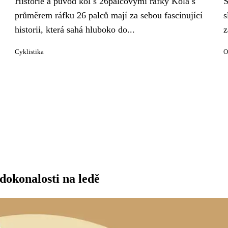
Historie a původ kol s 26palcovými ráfky Kola s
S
průměrem ráfku 26 palců mají za sebou fascinující
s
historii, která sahá hluboko do...
z
Cyklistika
O
 dokonalosti na ledě