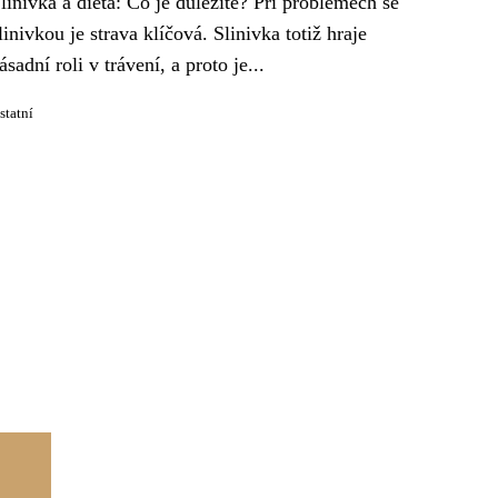
linivka a dieta: Co je důležité? Při problémech se
linivkou je strava klíčová. Slinivka totiž hraje
ásadní roli v trávení, a proto je...
statní