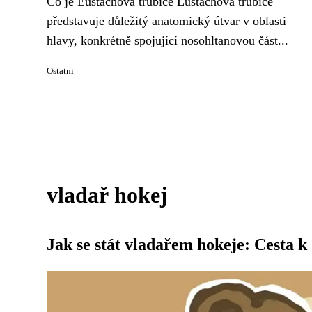
Co je Eustachova trubice Eustachova trubice
představuje důležitý anatomický útvar v oblasti
hlavy, konkrétně spojující nosohltanovou část...
Ostatní
vladař hokej
Jak se stát vladařem hokeje: Cesta k