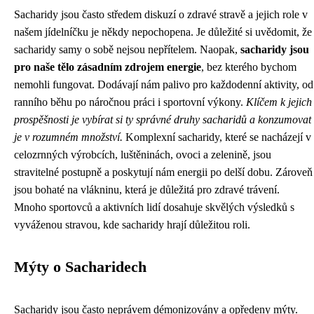
Sacharidy jsou často středem diskuzí o zdravé stravě a jejich role v
našem jídelníčku je někdy nepochopena. Je důležité si uvědomit, že
sacharidy samy o sobě nejsou nepřítelem. Naopak,
sacharidy jsou
pro naše tělo zásadním zdrojem energie
, bez kterého bychom
nemohli fungovat. Dodávají nám palivo pro každodenní aktivity, od
ranního běhu po náročnou práci i sportovní výkony.
Klíčem k jejich
prospěšnosti je vybírat si ty správné druhy sacharidů a konzumovat
je v rozumném množství.
Komplexní sacharidy, které se nacházejí v
celozrnných výrobcích, luštěninách, ovoci a zelenině, jsou
stravitelné postupně a poskytují nám energii po delší dobu. Zároveň
jsou bohaté na vlákninu, která je důležitá pro zdravé trávení.
Mnoho sportovců a aktivních lidí dosahuje skvělých výsledků s
vyváženou stravou, kde sacharidy hrají důležitou roli.
Mýty o Sacharidech
Sacharidy jsou často neprávem démonizovány a opředeny mýty.