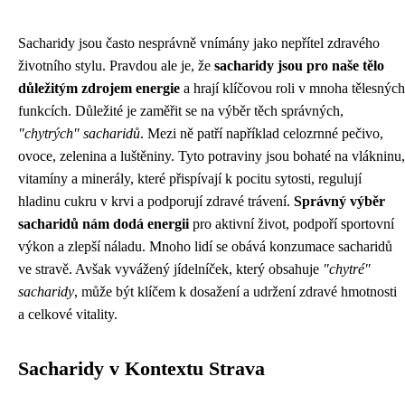
Sacharidy jsou často nesprávně vnímány jako nepřítel zdravého
životního stylu. Pravdou ale je, že
sacharidy jsou pro naše tělo
důležitým zdrojem energie
a hrají klíčovou roli v mnoha tělesných
funkcích. Důležité je zaměřit se na výběr těch správných,
"chytrých" sacharidů
. Mezi ně patří například celozrnné pečivo,
ovoce, zelenina a luštěniny. Tyto potraviny jsou bohaté na vlákninu,
vitamíny a minerály, které přispívají k pocitu sytosti, regulují
hladinu cukru v krvi a podporují zdravé trávení.
Správný výběr
sacharidů nám dodá energii
pro aktivní život, podpoří sportovní
výkon a zlepší náladu. Mnoho lidí se obává konzumace sacharidů
ve stravě. Avšak vyvážený jídelníček, který obsahuje
"chytré"
sacharidy
, může být klíčem k dosažení a udržení zdravé hmotnosti
a celkové vitality.
Sacharidy v Kontextu Strava