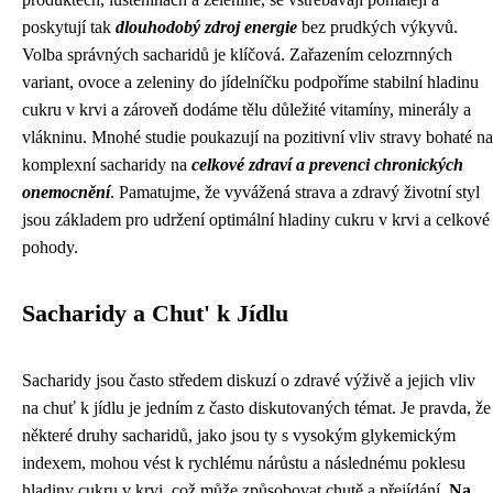
poskytují tak
dlouhodobý zdroj energie
bez prudkých výkyvů.
Volba správných sacharidů je klíčová. Zařazením celozrnných
variant, ovoce a zeleniny do jídelníčku podpoříme stabilní hladinu
cukru v krvi a zároveň dodáme tělu důležité vitamíny, minerály a
vlákninu. Mnohé studie poukazují na pozitivní vliv stravy bohaté na
komplexní sacharidy na
celkové zdraví a prevenci chronických
onemocnění
. Pamatujme, že vyvážená strava a zdravý životní styl
jsou základem pro udržení optimální hladiny cukru v krvi a celkové
pohody.
Sacharidy a Chut' k Jídlu
Sacharidy jsou často středem diskuzí o zdravé výživě a jejich vliv
na chuť k jídlu je jedním z často diskutovaných témat. Je pravda, že
některé druhy sacharidů, jako jsou ty s vysokým glykemickým
indexem, mohou vést k rychlému nárůstu a následnému poklesu
hladiny cukru v krvi, což může způsobovat chutě a přejídání.
Na