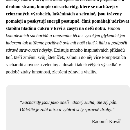
druhou stranu, komplexní sacharidy, které se nacházejí v
celozrnných výrobcích, luštěninách a zelenině, jsou tráveny
pomaleji a poskytují energii postupně, čímž pomáhají udržovat
stabilní hladinu cukru v krvi a zasytí na delší dobu.
Volbou
komplexních sacharidů a omezením těch s vysokým glykemickým
indexem tak můžeme pozitivně ovlivnit naši chuť k jídlu a podpořit
zdravé stravovací návyky.
Existuje mnoho inspirativních příkladů
lidí, kteří změnili svůj jídelníček, zařadili do něj více komplexních
sacharidů a ovoce a zeleniny a dosáhli tak skvělých výsledků v
podobě ztráty hmotnosti, zlepšení zdraví a vitality.
Sacharidy jsou jako oheň - dobrý sluha, ale zlý pán.
Důležité je znát míru a vybírat si ty správné druhy.
Radomír Kovář