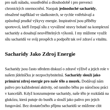
pro naši náladu, soustředění a dlouhodobě i pro prevenci
chronických onemocnění. Naopak
jednoduché sacharidy
,
obsažené například ve sladkostech, se rychle vstřebávají a
způsobují prudké výkyvy energie. Inspirativní jsou příběhy
sportovců, kteří čerpají sílu z vyvážené stravy bohaté na komplexní
sacharidy a dosahují neuvěřitelných výkonů. I my můžeme využít
sílu sacharidů ve svůj prospěch a podpořit tak své zdraví a vitalitu.
Sacharidy Jako Zdroj Energie
Sacharidy jsou často středem diskuzí o zdravé výživě a jejich role v
našem jídelníčku je nezpochybnitelná.
Sacharidy slouží jako
primární zdroj energie pro naše tělo a mozek.
Dodávají nám
palivo pro každodenní aktivity, od ranního běhu po náročnou práci
v kanceláři. Když konzumujeme sacharidy, naše tělo je rozkládá na
glukózu, která putuje do buněk a slouží jako palivo pro jejich
fungování. Bez dostatečného příjmu sacharidů se můžeme cítit