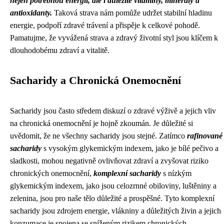
nejen potřebnou energii, ale i důležité vitaminy, minerály a
antioxidanty.
Taková strava nám pomůže udržet stabilní hladinu
energie, podpoří zdravé trávení a přispěje k celkové pohodě.
Pamatujme, že vyvážená strava a zdravý životní styl jsou klíčem k
dlouhodobému zdraví a vitalitě.
Sacharidy a Chronická Onemocnění
Sacharidy jsou často středem diskuzí o zdravé výživě a jejich vliv
na chronická onemocnění je hojně zkoumán. Je důležité si
uvědomit, že ne všechny sacharidy jsou stejné. Zatímco
rafinované
sacharidy
s vysokým glykemickým indexem, jako je bílé pečivo a
sladkosti, mohou negativně ovlivňovat zdraví a zvyšovat riziko
chronických onemocnění,
komplexní sacharidy
s nízkým
glykemickým indexem, jako jsou celozrnné obiloviny, luštěniny a
zelenina, jsou pro naše tělo důležité a prospěšné. Tyto komplexní
sacharidy jsou zdrojem energie, vlákniny a důležitých živin a jejich
konzumace je spojena se sníženým rizikem chronických