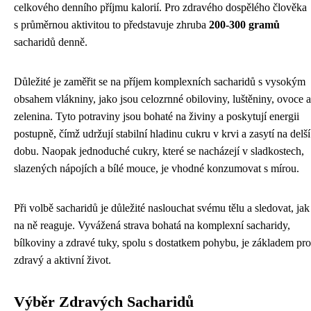
celkového denního příjmu kalorií. Pro zdravého dospělého člověka
s průměrnou aktivitou to představuje zhruba
200-300 gramů
sacharidů denně.
Důležité je zaměřit se na příjem komplexních sacharidů s vysokým
obsahem vlákniny, jako jsou celozrnné obiloviny, luštěniny, ovoce a
zelenina. Tyto potraviny jsou bohaté na živiny a poskytují energii
postupně, čímž udržují stabilní hladinu cukru v krvi a zasytí na delší
dobu. Naopak jednoduché cukry, které se nacházejí v sladkostech,
slazených nápojích a bílé mouce, je vhodné konzumovat s mírou.
Při volbě sacharidů je důležité naslouchat svému tělu a sledovat, jak
na ně reaguje. Vyvážená strava bohatá na komplexní sacharidy,
bílkoviny a zdravé tuky, spolu s dostatkem pohybu, je základem pro
zdravý a aktivní život.
Výběr Zdravých Sacharidů