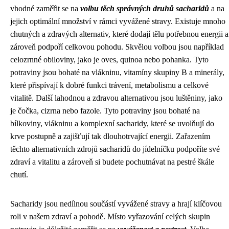
vhodné zaměřit se na
volbu těch správných druhů sacharidů
a na
jejich optimální množství v rámci vyvážené stravy. Existuje mnoho
chutných a zdravých alternativ, které dodají tělu potřebnou energii a
zároveň podpoří celkovou pohodu. Skvělou volbou jsou například
celozrnné obiloviny, jako je oves, quinoa nebo pohanka. Tyto
potraviny jsou bohaté na vlákninu, vitamíny skupiny B a minerály,
které přispívají k dobré funkci trávení, metabolismu a celkové
vitalitě. Další lahodnou a zdravou alternativou jsou luštěniny, jako
je čočka, cizrna nebo fazole. Tyto potraviny jsou bohaté na
bílkoviny, vlákninu a komplexní sacharidy, které se uvolňují do
krve postupně a zajišťují tak dlouhotrvající energii. Zařazením
těchto alternativních zdrojů sacharidů do jídelníčku podpoříte své
zdraví a vitalitu a zároveň si budete pochutnávat na pestré škále
chutí.
Sacharidy jsou nedílnou součástí vyvážené stravy a hrají klíčovou
roli v našem zdraví a pohodě. Místo vyřazování celých skupin