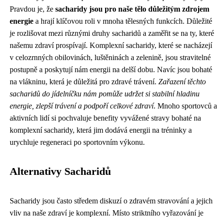
Pravdou je, že
sacharidy jsou pro naše tělo důležitým zdrojem
energie
a hrají klíčovou roli v mnoha tělesných funkcích. Důležité
je rozlišovat mezi různými druhy sacharidů a zaměřit se na ty, které
našemu zdraví prospívají. Komplexní sacharidy, které se nacházejí
v celozrnných obilovinách, luštěninách a zelenině, jsou stravitelné
postupně a poskytují nám energii na delší dobu. Navíc jsou bohaté
na vlákninu, která je důležitá pro zdravé trávení.
Zařazení těchto
sacharidů do jídelníčku nám pomůže udržet si stabilní hladinu
energie, zlepší trávení a podpoří celkové zdraví
. Mnoho sportovců a
aktivních lidí si pochvaluje benefity vyvážené stravy bohaté na
komplexní sacharidy, která jim dodává energii na tréninky a
urychluje regeneraci po sportovním výkonu.
Alternativy Sacharidů
Sacharidy jsou často středem diskuzí o zdravém stravování a jejich
vliv na naše zdraví je komplexní. Místo striktního vyřazování je