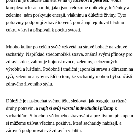
potravin je důležité zaměřit se na
vyváženost a pestrost
. Volba
komplexních sacharidů, jako jsou celozrnné obiloviny, luštěniny a
zelenina, nám poskytuje energii, vlákninu a důležité živiny. Tyto
potraviny podporují zdravé trávení, pomáhají regulovat hladinu
cukru v krvi a přispívají k pocitu sytosti.
Mnoho kultur po celém světě vzkvétá na stravě bohaté na zdravé
sacharidy. Například středomořská strava, známá svými přínosy pro
zdraví srdce, zahrnuje hojnost ovoce, zeleniny, celozrnných
výrobků a luštěnin. Podobně i tradiční japonská strava s důrazem na
rýži, zeleninu a ryby svědčí o tom, že sacharidy mohou být součástí
zdravého životního stylu.
Důležité je naslouchat svému tělu, sledovat, jak reaguje na různé
druhy potravin, a
najít si svůj vlastní individuální přístup
k
sacharidům. S trochou vědomého stravování a pozitivním přístupem
si můžeme užívat všechna pozitiva, která sacharidy nabízejí, a
zároveň podporovat své zdraví a vitalitu.