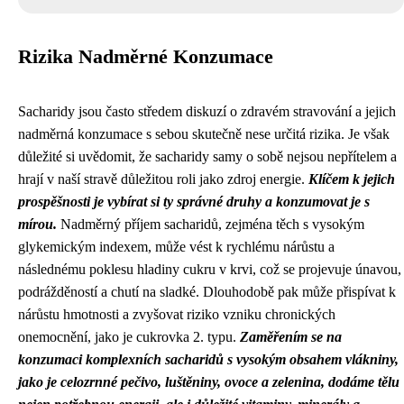
Rizika Nadměrné Konzumace
Sacharidy jsou často středem diskuzí o zdravém stravování a jejich
nadměrná konzumace s sebou skutečně nese určitá rizika. Je však
důležité si uvědomit, že sacharidy samy o sobě nejsou nepřítelem a
hrají v naší stravě důležitou roli jako zdroj energie.
Klíčem k jejich
prospěšnosti je vybírat si ty správné druhy a konzumovat je s
mírou.
Nadměrný příjem sacharidů, zejména těch s vysokým
glykemickým indexem, může vést k rychlému nárůstu a
následnému poklesu hladiny cukru v krvi, což se projevuje únavou,
podrážděností a chutí na sladké. Dlouhodobě pak může přispívat k
nárůstu hmotnosti a zvyšovat riziko vzniku chronických
onemocnění, jako je cukrovka 2. typu.
Zaměřením se na
konzumaci komplexních sacharidů s vysokým obsahem vlákniny,
jako je celozrnné pečivo, luštěniny, ovoce a zelenina, dodáme tělu