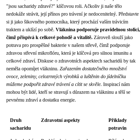
"jsou sacharidy zdravé?" klíčovou roli. Ačkoliv ji naše tělo
nedokáže strávit, její přínos pro trávení je nedocenitelný. Představte
si ji jako šikovného pomocníka, který prochází vaším trávicím
traktem a uklízí po sobě.
Vláknina podporuje pravidelnou stolici,
čímž přispívá k celkové pohodě a vitalitě.
Zároveň slouží jako
potrava pro prospěšné bakterie v našem střevě, čímž podporuje
zdravou střevní mikroflóru, která je klíčová pro silnou imunitu a
celkové zdraví. Diskuse o zdravotních aspektech sacharidů by tak
neměla opomíjet vlákninu.
Zařazením dostatečného množství
ovoce, zeleniny, celozrnných výrobků a luštěnin do jídelníčku
můžeme podpořit zdravé trávení a cítit se skvěle.
Inspirací nám
mohou být lidé, kteří se stravují s důrazem na vlákninu a těší se
pevnému zdraví a dostatku energie.
Druh
Zdravotní aspekty
Příklady
sacharidu
potravin