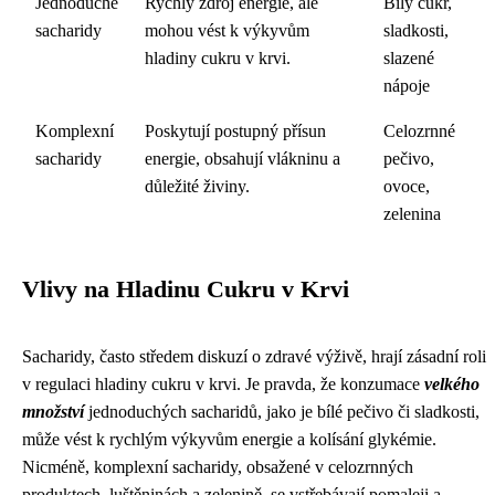
Jednoduché
Rychlý zdroj energie, ale
Bílý cukr,
sacharidy
mohou vést k výkyvům
sladkosti,
hladiny cukru v krvi.
slazené
nápoje
Komplexní
Poskytují postupný přísun
Celozrnné
sacharidy
energie, obsahují vlákninu a
pečivo,
důležité živiny.
ovoce,
zelenina
Vlivy na Hladinu Cukru v Krvi
Sacharidy, často středem diskuzí o zdravé výživě, hrají zásadní roli
v regulaci hladiny cukru v krvi. Je pravda, že konzumace
velkého
množství
jednoduchých sacharidů, jako je bílé pečivo či sladkosti,
může vést k rychlým výkyvům energie a kolísání glykémie.
Nicméně, komplexní sacharidy, obsažené v celozrnných
produktech, luštěninách a zelenině, se vstřebávají pomaleji a