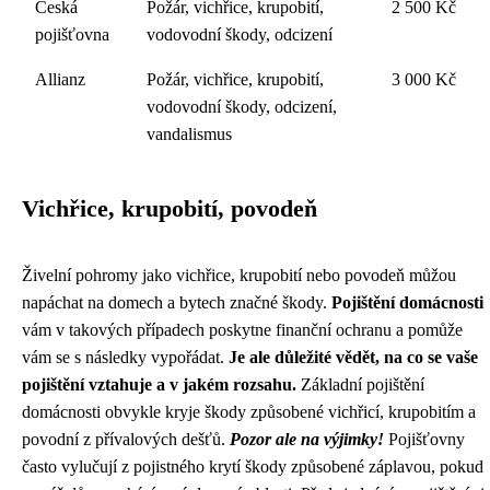
Česká
Požár, vichřice, krupobití,
2 500 Kč
pojišťovna
vodovodní škody, odcizení
Allianz
Požár, vichřice, krupobití,
3 000 Kč
vodovodní škody, odcizení,
vandalismus
Vichřice, krupobití, povodeň
Živelní pohromy jako vichřice, krupobití nebo povodeň můžou
napáchat na domech a bytech značné škody.
Pojištění domácnosti
vám v takových případech poskytne finanční ochranu a pomůže
vám se s následky vypořádat.
Je ale důležité vědět, na co se vaše
pojištění vztahuje a v jakém rozsahu.
Základní pojištění
domácnosti obvykle kryje škody způsobené vichřicí, krupobitím a
povodní z přívalových dešťů.
Pozor ale na výjimky!
Pojišťovny
často vylučují z pojistného krytí škody způsobené záplavou, pokud