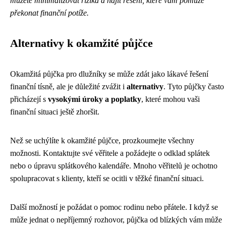
můžete minimalizovat rizika a najít řešení, které vám pomůže
překonat finanční potíže.
Alternativy k okamžité půjčce
Okamžitá půjčka pro dlužníky se může zdát jako lákavé řešení
finanční tísně, ale je důležité zvážit i
alternativy
. Tyto půjčky často
přicházejí s
vysokými úroky a poplatky
, které mohou vaši
finanční situaci ještě zhoršit.
Než se uchýlíte k okamžité půjčce, prozkoumejte všechny
možnosti. Kontaktujte své věřitele a požádejte o odklad splátek
nebo o úpravu splátkového kalendáře. Mnoho věřitelů je ochotno
spolupracovat s klienty, kteří se ocitli v těžké finanční situaci.
Další možností je požádat o pomoc rodinu nebo přátele. I když se
může jednat o nepříjemný rozhovor, půjčka od blízkých vám může