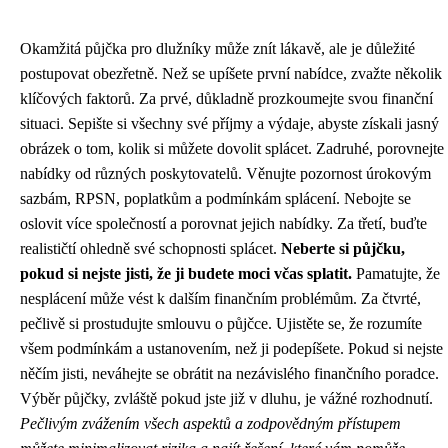
Okamžitá půjčka pro dlužníky může znít lákavě, ale je důležité
postupovat obezřetně. Než se upíšete první nabídce, zvažte několik
klíčových faktorů. Za prvé, důkladně prozkoumejte svou finanční
situaci. Sepište si všechny své příjmy a výdaje, abyste získali jasný
obrázek o tom, kolik si můžete dovolit splácet. Zadruhé, porovnejte
nabídky od různých poskytovatelů. Věnujte pozornost úrokovým
sazbám, RPSN, poplatkům a podmínkám splácení. Nebojte se
oslovit více společností a porovnat jejich nabídky. Za třetí, buďte
realističtí ohledně své schopnosti splácet.
Neberte si půjčku,
pokud si nejste jisti, že ji budete moci včas splatit.
Pamatujte, že
nesplácení může vést k dalším finančním problémům. Za čtvrté,
pečlivě si prostudujte smlouvu o půjčce. Ujistěte se, že rozumíte
všem podmínkám a ustanovením, než ji podepíšete. Pokud si nejste
něčím jisti, neváhejte se obrátit na nezávislého finančního poradce.
Výběr půjčky, zvláště pokud jste již v dluhu, je vážné rozhodnutí.
Pečlivým zvážením všech aspektů a zodpovědným přístupem