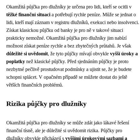
Okamžitá půjčka pro dlužníky je určena pro lidi, kteří se ocitli v
těžké finanční situaci
a potřebují rychle peníze. Může se jednat o
lidi, kteří mají záznam v registru dlužníků, exekuci nebo insolvenci.
Získat klasickou půjčku od banky je pro ně v takové situaci
prakticky nemožné. Okamžitá půjčka pro dlužníky jim nabízí
možnost získat peníze rychle a bez zbytečných průtahů. Je však
důležité si uvědomit
, že tyto půjčky mívají obvykle
vyšší úroky a
poplatky
než klasické půjčky. Před sjednáním půjčky je proto
nezbytné pečlivě prostudovat podmínky a ujistit se, že je budete
schopni splácet. V opačném případě se můžete dostat do ještě
větších finančních problémů.
Rizika půjčky pro dlužníky
Okamžitá půjčka pro dlužníky se může zdát jako lákavé řešení
finanční tísně, ale je důležité si uvědomit rizika. Půjčky pro
dlužníky obvykle přicházejí s
vyššími úrokovými sazbami a