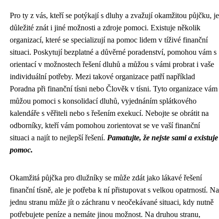
Pro ty z vás, kteří se potýkají s dluhy a zvažují okamžitou půjčku, je
důležité znát i jiné možnosti a zdroje pomoci. Existuje několik
organizací, které se specializují na pomoc lidem v tíživé finanční
situaci. Poskytují bezplatné a důvěrné poradenství, pomohou vám s
orientací v možnostech řešení dluhů a můžou s vámi probrat i vaše
individuální potřeby. Mezi takové organizace patří například
Poradna při finanční tísni nebo Člověk v tísni. Tyto organizace vám
můžou pomoci s konsolidací dluhů, vyjednáním splátkového
kalendáře s věřiteli nebo s řešením exekucí. Nebojte se obrátit na
odborníky, kteří vám pomohou zorientovat se ve vaší finanční
situaci a najít to nejlepší řešení.
Pamatujte, že nejste sami a existuje
pomoc.
Okamžitá půjčka pro dlužníky se může zdát jako lákavé řešení
finanční tísně, ale je potřeba k ní přistupovat s velkou opatrností. Na
jednu stranu může jít o záchranu v neočekávané situaci, kdy nutně
potřebujete peníze a nemáte jinou možnost. Na druhou stranu,