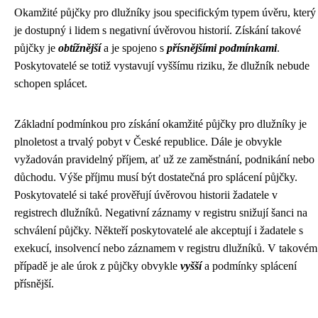
Okamžité půjčky pro dlužníky jsou specifickým typem úvěru, který
je dostupný i lidem s negativní úvěrovou historií. Získání takové
půjčky je
obtížnější
a je spojeno s
přísnějšími podmínkami
.
Poskytovatelé se totiž vystavují vyššímu riziku, že dlužník nebude
schopen splácet.
Základní podmínkou pro získání okamžité půjčky pro dlužníky je
plnoletost a trvalý pobyt v České republice. Dále je obvykle
vyžadován pravidelný příjem, ať už ze zaměstnání, podnikání nebo
důchodu. Výše příjmu musí být dostatečná pro splácení půjčky.
Poskytovatelé si také prověřují úvěrovou historii žadatele v
registrech dlužníků. Negativní záznamy v registru snižují šanci na
schválení půjčky. Někteří poskytovatelé ale akceptují i žadatele s
exekucí, insolvencí nebo záznamem v registru dlužníků. V takovém
případě je ale úrok z půjčky obvykle
vyšší
a podmínky splácení
přísnější.