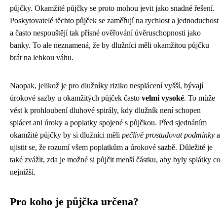
půjčky. Okamžité půjčky se proto mohou jevit jako snadné řešení.
Poskytovatelé těchto půjček se zaměřují na rychlost a jednoduchost
a často nespouštějí tak přísné ověřování úvěruschopnosti jako
banky. To ale neznamená, že by dlužníci měli okamžitou půjčku
brát na lehkou váhu.
Naopak, jelikož je pro dlužníky riziko nesplácení vyšší, bývají
úrokové sazby u okamžitých půjček často
velmi vysoké
. To může
vést k prohloubení dluhové spirály, kdy dlužník není schopen
splácet ani úroky a poplatky spojené s půjčkou. Před sjednáním
okamžité půjčky by si dlužníci měli
pečlivě prostudovat podmínky
a
ujistit se, že rozumí všem poplatkům a úrokové sazbě. Důležité je
také zvážit, zda je možné si půjčit menší částku, aby byly splátky co
nejnižší.
Pro koho je půjčka určena?