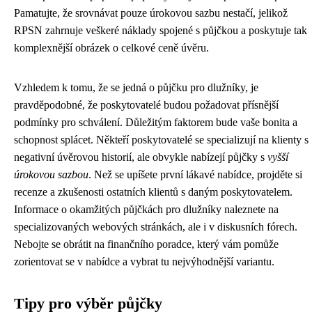
Pamatujte, že srovnávat pouze úrokovou sazbu nestačí, jelikož
RPSN zahrnuje veškeré náklady spojené s půjčkou a poskytuje tak
komplexnější obrázek o celkové ceně úvěru.
Vzhledem k tomu, že se jedná o půjčku pro dlužníky, je
pravděpodobné, že poskytovatelé budou požadovat přísnější
podmínky pro schválení. Důležitým faktorem bude vaše bonita a
schopnost splácet. Někteří poskytovatelé se specializují na klienty s
negativní úvěrovou historií, ale obvykle nabízejí půjčky s
vyšší
úrokovou sazbou
. Než se upíšete první lákavé nabídce, projděte si
recenze a zkušenosti ostatních klientů s daným poskytovatelem.
Informace o okamžitých půjčkách pro dlužníky naleznete na
specializovaných webových stránkách, ale i v diskusních fórech.
Nebojte se obrátit na finančního poradce, který vám pomůže
zorientovat se v nabídce a vybrat tu nejvýhodnější variantu.
Tipy pro výběr půjčky