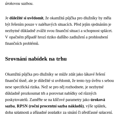
úrokovou sazbou
.
Je
důležité si uvědomit
, že okamžitá půjčka pro dlužníky by měla
být řešením pouze v naléhavých situacích. Před jejím sjednáním je
nezbytné důkladně zvážit svou finanční situaci a schopnost splácet.
V opačném případě hrozí riziko dalšího zadlužení a prohloubení
finančních problémů.
Srovnání nabídek na trhu
Okamžitá půjčka pro dlužníky se může zdát jako lákavé řešení
finanční tísně, ale je důležité si uvědomit, že tento typ úvěru s sebou
nese specifická rizika. Než se pro něj rozhodnete, je nezbytné
důkladně prozkoumat trh a porovnat nabídky od různých
poskytovatelů. Zaměřte se na klíčové parametry jako
úroková
sazba
,
RPSN (roční procentní sazba nákladů)
, výše splátek,
doba splatnosti a případné poplatky za sjnání či předčasné splacení.