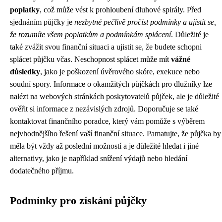
poplatky
, což může vést k prohloubení dluhové spirály. Před
sjednáním půjčky je
nezbytné pečlivě pročíst podmínky a ujistit se,
že rozumíte všem poplatkům a podmínkám splácení
. Důležité je
také zvážit svou finanční situaci a ujistit se, že budete schopni
splácet půjčku včas. Neschopnost splácet může mít
vážné
důsledky
, jako je poškození úvěrového skóre, exekuce nebo
soudní spory. Informace o okamžitých půjčkách pro dlužníky lze
nalézt na webových stránkách poskytovatelů půjček, ale je důležité
ověřit si informace z nezávislých zdrojů. Doporučuje se také
kontaktovat finančního poradce, který vám pomůže s výběrem
nejvhodnějšího řešení vaší finanční situace. Pamatujte, že půjčka by
měla být vždy až poslední možností a je důležité hledat i jiné
alternativy, jako je například snížení výdajů nebo hledání
dodatečného příjmu.
Podmínky pro získání půjčky