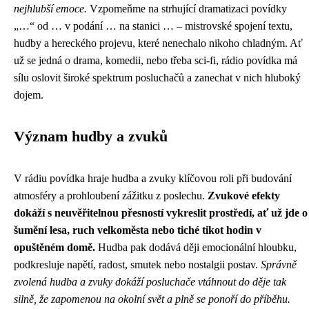
nejhlubší emoce.
Vzpomeňme na strhující dramatizaci povídky
„…“ od … v podání … na stanici … – mistrovské spojení textu,
hudby a hereckého projevu, které nenechalo nikoho chladným. Ať
už se jedná o drama, komedii, nebo třeba sci-fi, rádio povídka má
sílu oslovit široké spektrum posluchačů a zanechat v nich hluboký
dojem.
Význam hudby a zvuků
V rádiu povídka hraje hudba a zvuky klíčovou roli při budování
atmosféry a prohloubení zážitku z poslechu.
Zvukové efekty
dokáží s neuvěřitelnou přesností vykreslit prostředí, ať už jde o
šumění lesa, ruch velkoměsta nebo tiché tikot hodin v
opuštěném domě.
Hudba pak dodává ději emocionální hloubku,
podkresluje napětí, radost, smutek nebo nostalgii postav.
Správně
zvolená hudba a zvuky dokáží posluchače vtáhnout do děje tak
silně, že zapomenou na okolní svět a plně se ponoří do příběhu.