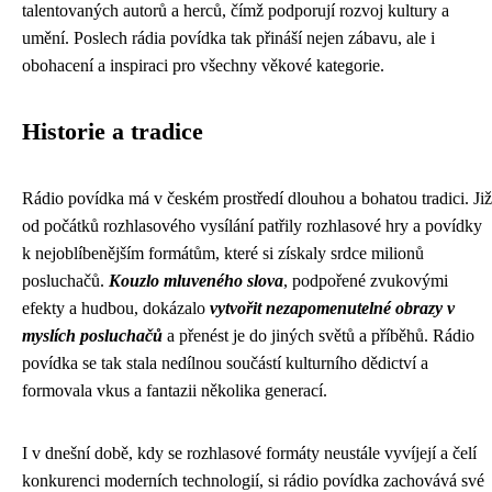
talentovaných autorů a herců, čímž podporují rozvoj kultury a
umění. Poslech rádia povídka tak přináší nejen zábavu, ale i
obohacení a inspiraci pro všechny věkové kategorie.
Historie a tradice
Rádio povídka má v českém prostředí dlouhou a bohatou tradici. Již
od počátků rozhlasového vysílání patřily rozhlasové hry a povídky
k nejoblíbenějším formátům, které si získaly srdce milionů
posluchačů.
Kouzlo mluveného slova
, podpořené zvukovými
efekty a hudbou, dokázalo
vytvořit nezapomenutelné obrazy v
myslích posluchačů
a přenést je do jiných světů a příběhů. Rádio
povídka se tak stala nedílnou součástí kulturního dědictví a
formovala vkus a fantazii několika generací.
I v dnešní době, kdy se rozhlasové formáty neustále vyvíjejí a čelí
konkurenci moderních technologií, si rádio povídka zachovává své