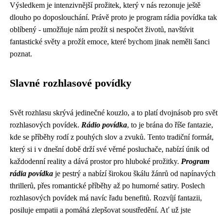
Výsledkem je intenzivnější prožitek, který v nás rezonuje ještě
dlouho po doposlouchání. Právě proto je program rádia povídka tak
oblíbený - umožňuje nám prožít si nespočet životů, navštívit
fantastické světy a prožít emoce, které bychom jinak neměli šanci
poznat.
Slavné rozhlasové povídky
Svět rozhlasu skrývá jedinečné kouzlo, a to platí dvojnásob pro svět
rozhlasových povídek.
Rádio povídka
, to je brána do říše fantazie,
kde se příběhy rodí z pouhých slov a zvuků. Tento tradiční formát,
který si i v dnešní době drží své věrné posluchače, nabízí únik od
každodenní reality a dává prostor pro hluboké prožitky.
Program
rádia povídka
je pestrý a nabízí širokou škálu žánrů od napínavých
thrillerů, přes romantické příběhy až po humorné satiry. Poslech
rozhlasových povídek má navíc řadu benefitů. Rozvíjí fantazii,
posiluje empatii a pomáhá zlepšovat soustředění. Ať už jste