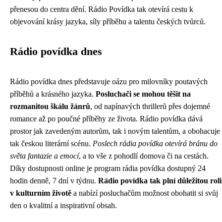
přenesou do centra dění. Rádio Povídka tak otevírá cestu k
objevování krásy jazyka, síly příběhu a talentu českých tvůrců.
Rádio povídka dnes
Rádio povídka dnes představuje oázu pro milovníky poutavých
příběhů a krásného jazyka.
Posluchači se mohou těšit na
rozmanitou škálu žánrů
, od napínavých thrillerů přes dojemné
romance až po poučné příběhy ze života. Rádio povídka dává
prostor jak zavedeným autorům, tak i novým talentům, a obohacuje
tak českou literární scénu.
Poslech rádia povídka otevírá bránu do
světa fantazie a emocí
, a to vše z pohodlí domova či na cestách.
Díky dostupnosti online je program rádia povídka dostupný 24
hodin denně, 7 dní v týdnu.
Rádio povídka tak plní důležitou roli
v kulturním životě
a nabízí posluchačům možnost obohatit si svůj
den o kvalitní a inspirativní obsah.