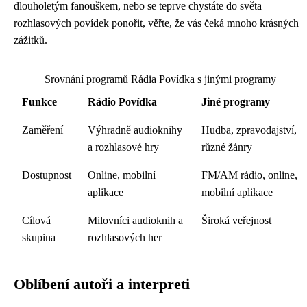
dlouholetým fanouškem, nebo se teprve chystáte do světa
rozhlasových povídek ponořit, věřte, že vás čeká mnoho krásných
zážitků.
Srovnání programů Rádia Povídka s jinými programy
Funkce
Rádio Povídka
Jiné programy
Zaměření
Výhradně audioknihy
Hudba, zpravodajství,
a rozhlasové hry
různé žánry
Dostupnost
Online, mobilní
FM/AM rádio, online,
aplikace
mobilní aplikace
Cílová
Milovníci audioknih a
Široká veřejnost
skupina
rozhlasových her
Oblíbení autoři a interpreti