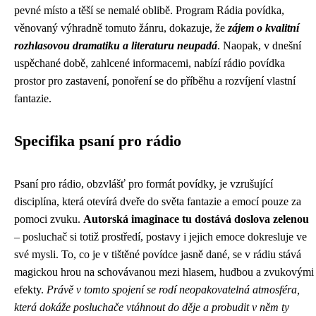
pevné místo a těší se nemalé oblibě. Program Rádia povídka,
věnovaný výhradně tomuto žánru, dokazuje, že
zájem o kvalitní
rozhlasovou dramatiku a literaturu neupadá
. Naopak, v dnešní
uspěchané době, zahlcené informacemi, nabízí rádio povídka
prostor pro zastavení, ponoření se do příběhu a rozvíjení vlastní
fantazie.
Specifika psaní pro rádio
Psaní pro rádio, obzvlášť pro formát povídky, je vzrušující
disciplína, která otevírá dveře do světa fantazie a emocí pouze za
pomoci zvuku.
Autorská imaginace tu dostává doslova zelenou
– posluchač si totiž prostředí, postavy i jejich emoce dokresluje ve
své mysli. To, co je v tištěné povídce jasně dané, se v rádiu stává
magickou hrou na schovávanou mezi hlasem, hudbou a zvukovými
efekty.
Právě v tomto spojení se rodí neopakovatelná atmosféra,
která dokáže posluchače vtáhnout do děje a probudit v něm ty