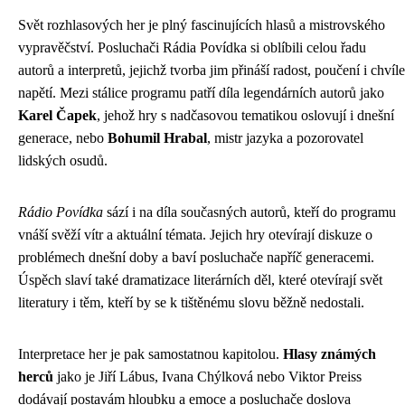
Svět rozhlasových her je plný fascinujících hlasů a mistrovského
vypravěčství. Posluchači Rádia Povídka si oblíbili celou řadu
autorů a interpretů, jejichž tvorba jim přináší radost, poučení i chvíle
napětí. Mezi stálice programu patří díla legendárních autorů jako
Karel Čapek
, jehož hry s nadčasovou tematikou oslovují i dnešní
generace, nebo
Bohumil Hrabal
, mistr jazyka a pozorovatel
lidských osudů.
Rádio Povídka
sází i na díla současných autorů, kteří do programu
vnáší svěží vítr a aktuální témata. Jejich hry otevírají diskuze o
problémech dnešní doby a baví posluchače napříč generacemi.
Úspěch slaví také dramatizace literárních děl, které otevírají svět
literatury i těm, kteří by se k tištěnému slovu běžně nedostali.
Interpretace her je pak samostatnou kapitolou.
Hlasy známých
herců
jako je Jiří Lábus, Ivana Chýlková nebo Viktor Preiss
dodávají postavám hloubku a emoce a posluchače doslova