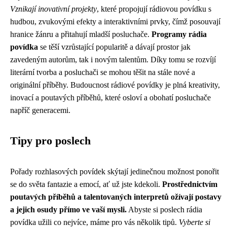
Vznikají inovativní projekty
, které propojují rádiovou povídku s
hudbou, zvukovými efekty a interaktivními prvky, čímž posouvají
hranice žánru a přitahují mladší posluchače.
Programy rádia
povídka
se těší vzrůstající popularitě a dávají prostor jak
zavedeným autorům, tak i novým talentům. Díky tomu se rozvíjí
literární tvorba a posluchači se mohou těšit na stále nové a
originální příběhy. Budoucnost rádiové povídky je plná kreativity,
inovací a poutavých příběhů, které osloví a obohatí posluchače
napříč generacemi.
Tipy pro poslech
Pořady rozhlasových povídek skýtají jedinečnou možnost ponořit
se do světa fantazie a emocí, ať už jste kdekoli.
Prostřednictvím
poutavých příběhů a talentovaných interpretů ožívají postavy
a jejich osudy přímo ve vaší mysli.
Abyste si poslech rádia
povídka užili co nejvíce, máme pro vás několik tipů.
Vyberte si