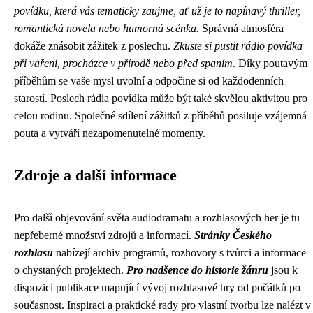
povídku, která vás tematicky zaujme, ať už je to napínavý thriller,
romantická novela nebo humorná scénka.
Správná atmosféra
dokáže znásobit zážitek z poslechu.
Zkuste si pustit rádio povídka
při vaření, procházce v přírodě nebo před spaním.
Díky poutavým
příběhům se vaše mysl uvolní a odpočine si od každodenních
starostí. Poslech rádia povídka může být také skvělou aktivitou pro
celou rodinu. Společné sdílení zážitků z příběhů posiluje vzájemná
pouta a vytváří nezapomenutelné momenty.
Zdroje a další informace
Pro další objevování světa audiodramatu a rozhlasových her je tu
nepřeberné množství zdrojů a informací.
Stránky Českého
rozhlasu
nabízejí archiv programů, rozhovory s tvůrci a informace
o chystaných projektech.
Pro nadšence do historie žánru
jsou k
dispozici publikace mapující vývoj rozhlasové hry od počátků po
současnost. Inspiraci a praktické rady pro vlastní tvorbu lze nalézt v