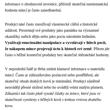
informace o zhodnocení investice, přičemž skutečná numismatická
hodnota mincí je často zanedbatelná.
Prodejci také často zneužívají vlastenecké cítění a historické
události. Prezentují své produkty jako památku na významné
okamžiky našich dějin nebo jako poctu národním hrdinům.
Využívají emocionální manipulace a vyvolávají v lidech pocit,
že nákupem mince projevují úctu k historii své země
. Přitom jde
často o běžné komerční produkty bez skutečné sběratelské hodnoty.
V neposlední řadě je třeba zmínit klamavé informace o materiálu
mincí. Často je zdůrazňováno pozlacení nebo postříbření, ale
skutečný obsah drahých kovů je minimální. Prodejci záměrně
neuvádějí přesné složení nebo ho uvádějí velmi malým písmem.
Zákazníci tak často platí vysoké částky za mince, které jsou ve
skutečnosti vyrobeny z běžných kovů s tenkou vrstvou drahého
kovu
.