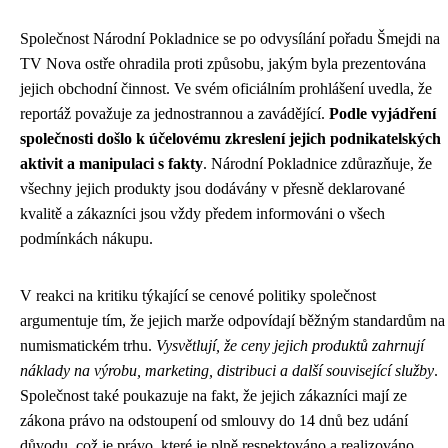
Společnost Národní Pokladnice se po odvysílání pořadu Šmejdi na
TV Nova ostře ohradila proti způsobu, jakým byla prezentována
jejich obchodní činnost. Ve svém oficiálním prohlášení uvedla, že
reportáž považuje za jednostrannou a zavádějící.
Podle vyjádření
společnosti došlo k účelovému zkreslení jejich podnikatelských
aktivit a manipulaci s fakty
. Národní Pokladnice zdůrazňuje, že
všechny jejich produkty jsou dodávány v přesně deklarované
kvalitě a zákazníci jsou vždy předem informováni o všech
podmínkách nákupu.
V reakci na kritiku týkající se cenové politiky společnost
argumentuje tím, že jejich marže odpovídají běžným standardům na
numismatickém trhu.
Vysvětlují, že ceny jejich produktů zahrnují
náklady na výrobu, marketing, distribuci a další související služby
.
Společnost také poukazuje na fakt, že jejich zákazníci mají ze
zákona právo na odstoupení od smlouvy do 14 dnů bez udání
důvodu, což je právo, které je plně respektováno a realizováno.