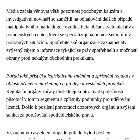
Média začala věnovat větší pozornost podobným kauzám a
investigativní novináři se zaměřili na odhalování dalších případů
manipulativního marketingu. Vznikla řada občanských iniciativ a
poradenských center, která se specializují na pomoc seniorům v
podobných situacích. Spotřebitelské organizace zaznamenaly
zvýšený zájem o informace týkající se práv spotřebitelů a možností
obrany proti nekalým obchodním praktikám.
Pořad také přispěl k legislativním změnám a zpřísnění regulací v
oblasti přímého marketingu a prodeje investičních produktů
.
Regulační orgány začaly důsledněji kontrolovat společnosti
působící v tomto segmentu a zpřísnily podmínky pro udělování
licencí. Došlo k posílení pravomocí dozorových orgánů a zvýšení
sankcí za porušování spotřebitelského práva.
Významným aspektem dopadu pořadu bylo i posílení