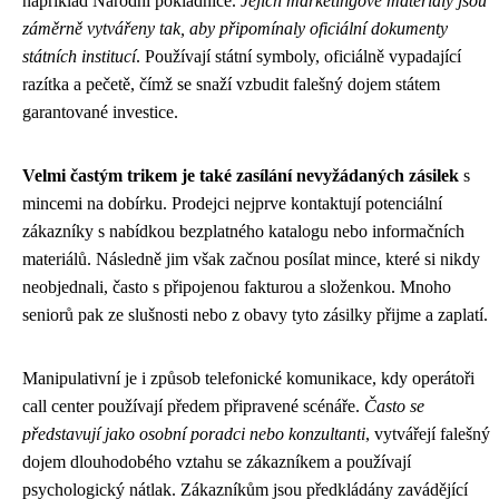
například Národní pokladnice.
Jejich marketingové materiály jsou
záměrně vytvářeny tak, aby připomínaly oficiální dokumenty
státních institucí
. Používají státní symboly, oficiálně vypadající
razítka a pečetě, čímž se snaží vzbudit falešný dojem státem
garantované investice.
Velmi častým trikem je také zasílání nevyžádaných zásilek
s
mincemi na dobírku. Prodejci nejprve kontaktují potenciální
zákazníky s nabídkou bezplatného katalogu nebo informačních
materiálů. Následně jim však začnou posílat mince, které si nikdy
neobjednali, často s připojenou fakturou a složenkou. Mnoho
seniorů pak ze slušnosti nebo z obavy tyto zásilky přijme a zaplatí.
Manipulativní je i způsob telefonické komunikace, kdy operátoři
call center používají předem připravené scénáře.
Často se
představují jako osobní poradci nebo konzultanti
, vytvářejí falešný
dojem dlouhodobého vztahu se zákazníkem a používají
psychologický nátlak. Zákazníkům jsou předkládány zavádějící