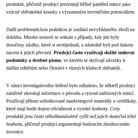
produktů, přičemž prodejci prezentují běžné pamětní mince jako
vzácné sběratelské kousky s významným investičním potenciálem.
Další problematickou praktikou je zasílání nevyžádaného zboží na
dobírku. Mnoho seniorů se setkalo s případy, kdy jim byly
doručeny zásilky, které si neobjednali, a následně byli pod tlakem
nuceni k jejich převzetí.
Prodejci často využívají složité smluvní
podmínky a drobné písmo
, ve kterém se skrývají závazky k
dalším odběrům nebo členství v různých klubech sběratelů.
V rámci investigativního šetření bylo odhaleno, že někteří prodejci
záměrně zkreslují informace o původu a ryzosti nabízených mincí.
Používají přitom sofistikované marketingové materiály a certifikáty,
které mají budit dojem oficiálnosti a vysoké hodnoty.
Ceny
produktů jsou často několikanásobně vyšší než jejich skutečná tržní
hodnota
, přičemž prodejci argumentují budoucím zhodnocením
investice.