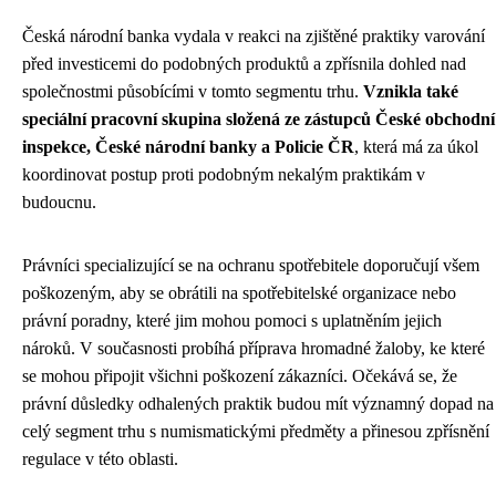
Česká národní banka vydala v reakci na zjištěné praktiky varování
před investicemi do podobných produktů a zpřísnila dohled nad
společnostmi působícími v tomto segmentu trhu.
Vznikla také
speciální pracovní skupina složená ze zástupců České obchodní
inspekce, České národní banky a Policie ČR
, která má za úkol
koordinovat postup proti podobným nekalým praktikám v
budoucnu.
Právníci specializující se na ochranu spotřebitele doporučují všem
poškozeným, aby se obrátili na spotřebitelské organizace nebo
právní poradny, které jim mohou pomoci s uplatněním jejich
nároků. V současnosti probíhá příprava hromadné žaloby, ke které
se mohou připojit všichni poškození zákazníci. Očekává se, že
právní důsledky odhalených praktik budou mít významný dopad na
celý segment trhu s numismatickými předměty a přinesou zpřísnění
regulace v této oblasti.