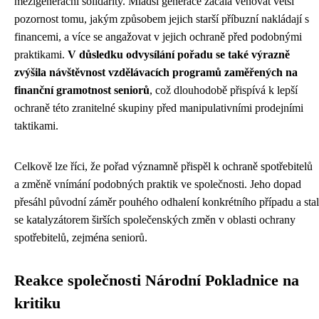
mezigenerační solidarity. Mladší generace začala věnovat větší
pozornost tomu, jakým způsobem jejich starší příbuzní nakládají s
financemi, a více se angažovat v jejich ochraně před podobnými
praktikami.
V důsledku odvysílání pořadu se také výrazně
zvýšila návštěvnost vzdělávacích programů zaměřených na
finanční gramotnost seniorů
, což dlouhodobě přispívá k lepší
ochraně této zranitelné skupiny před manipulativními prodejními
taktikami.
Celkově lze říci, že pořad významně přispěl k ochraně spotřebitelů
a změně vnímání podobných praktik ve společnosti. Jeho dopad
přesáhl původní záměr pouhého odhalení konkrétního případu a stal
se katalyzátorem širších společenských změn v oblasti ochrany
spotřebitelů, zejména seniorů.
Reakce společnosti Národní Pokladnice na
kritiku