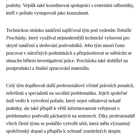
podoby. Vejslík také koordinoval spolupráci s externími odborníky,
kteří v pořadu vystupovali jako konzultanti.
Technickou stránku natáčení zajišťoval tým pod vedením
Tomáše
Procházky
, který využíval nejmodernější technické vybavení pro
skryté natáčení a sledování podvodníků. Jeho tým musel často
pracovat v náročných podmínkách a přizpůsobovat se měnícím se
situacím během investigativní práce. Procházka také dohlížel na
postprodukci a finální zpracování materiálu.
Celý tým doplňovali další profesionálové včetně právních poradců,
rešeršistů a specialistů na sociální problematiku. Jejich společné
úsilí vedlo k vytvoření pořadu, který nejen odhaloval nekalé
praktiky, ale také přispěl k větší informovanosti veřejnosti o
problematice podvodů páchaných na seniorech. Díky profesionalitě
všech členů týmu se podařilo vytvořit sérii, která měla významný
společenský dopad a přispěla k ochraně zranitelných skupin