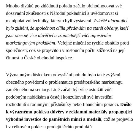
Mnoho diváků po zhlédnutí pořadu začalo přehodnocovat své
dosavadní zkušenosti s Národní pokladnicí a uvědomovat si
manipulativní techniky, kterým byli vystaveni.
Zvláště alarmující
bylo zjištění, že společnost cílila především na starší občany, kteří
jsou obecně více důvěřiví a zranitelnější vůči agresivním
marketingovým praktikám
. Veřejné mínění se rychle obrátilo proti
společnosti, což se projevilo i v rostoucím počtu stížností na její
činnost u České obchodní inspekce.
Významným důsledkem odvysílání pořadu bylo také zvýšení
obecného povědomí o problematice predátorského marketingu
zaměřeného na seniory. Lidé začali být více ostražití vůči
podobným nabídkám a častěji konzultovali své investiční
rozhodnutí s rodinnými příslušníky nebo finančními poradci.
Došlo
k výraznému poklesu důvěry v reklamní materiály propagující
výhodné investice do pamětních mincí a medailí
, což se projevilo
i v celkovém poklesu prodejů těchto produktů.