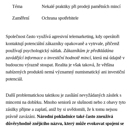
Téma
Nekalé praktiky při prodeji pamětních mincí
Zaměření
Ochrana spotřebitele
Společnost často využívá agresivní telemarketing, kdy operátoři
kontaktují potenciální zákazníky opakovaně a vytrvale, přičemž
používají psychologický nátlak.
Zákazníkům je předkládána
zavádějící informace o investiční hodnotě mincí
, která má údajně v
budoucnu výrazně stoupat. Realita je však taková, že většina
nabízených produktů nemá významný numismatický ani investiční
potenciál.
Další problematickou taktikou je zasílání nevyžádaných zásilek s
mincemi na dobírku. Mnoho seniorů ze slušnosti nebo z obavy tyto
zásilky přijme a zaplatí, aniž by si uvědomili, že k tomu nejsou
právně zavázáni.
Národní pokladnice také často zneužívá
důvěryhodně znějícího názvu, který může evokovat spojení se