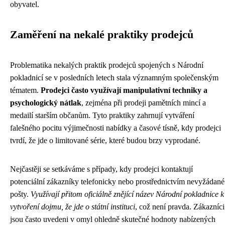
obyvatel.
Zaměření na nekalé praktiky prodejců
Problematika nekalých praktik prodejců spojených s Národní
pokladnicí se v posledních letech stala významným společenským
tématem.
Prodejci často využívají manipulativní techniky a
psychologický nátlak
, zejména při prodeji pamětních mincí a
medailí starším občanům. Tyto praktiky zahrnují vytváření
falešného pocitu výjimečnosti nabídky a časové tísně, kdy prodejci
tvrdí, že jde o limitované série, které budou brzy vyprodané.
Nejčastěji se setkáváme s případy, kdy prodejci kontaktují
potenciální zákazníky telefonicky nebo prostřednictvím nevyžádané
pošty.
Využívají přitom oficiálně znějící název Národní pokladnice k
vytvoření dojmu, že jde o státní instituci
, což není pravda. Zákazníci
jsou často uvedeni v omyl ohledně skutečné hodnoty nabízených