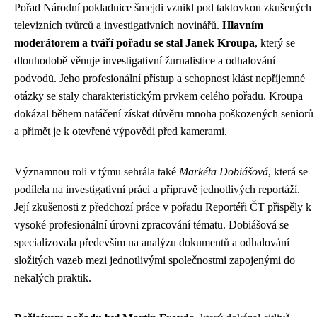
Pořad Národní pokladnice šmejdi vznikl pod taktovkou zkušených
televizních tvůrců a investigativních novinářů.
Hlavním
moderátorem a tváří pořadu se stal Janek Kroupa
, který se
dlouhodobě věnuje investigativní žurnalistice a odhalování
podvodů. Jeho profesionální přístup a schopnost klást nepříjemné
otázky se staly charakteristickým prvkem celého pořadu. Kroupa
dokázal během natáčení získat důvěru mnoha poškozených seniorů
a přimět je k otevřené výpovědi před kamerami.
Významnou roli v týmu sehrála také
Markéta Dobiášová
, která se
podílela na investigativní práci a přípravě jednotlivých reportáží.
Její zkušenosti z předchozí práce v pořadu Reportéři ČT přispěly k
vysoké profesionální úrovni zpracování tématu. Dobiášová se
specializovala především na analýzu dokumentů a odhalování
složitých vazeb mezi jednotlivými společnostmi zapojenými do
nekalých praktik.