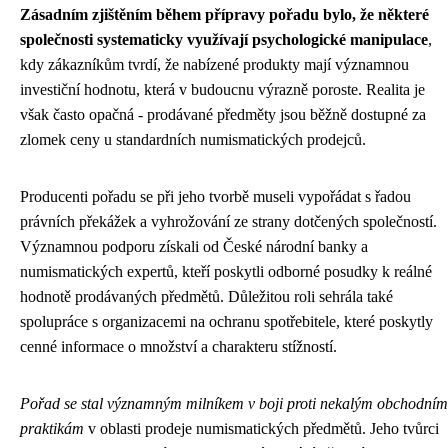
Zásadním zjištěním během přípravy pořadu bylo, že některé
společnosti systematicky využívají psychologické manipulace
,
kdy zákazníkům tvrdí, že nabízené produkty mají významnou
investiční hodnotu, která v budoucnu výrazně poroste. Realita je
však často opačná - prodávané předměty jsou běžně dostupné za
zlomek ceny u standardních numismatických prodejců.
Producenti pořadu se při jeho tvorbě museli vypořádat s řadou
právních překážek a vyhrožování ze strany dotčených společností.
Významnou podporu získali od České národní banky a
numismatických expertů, kteří poskytli odborné posudky k reálné
hodnotě prodávaných předmětů. Důležitou roli sehrála také
spolupráce s organizacemi na ochranu spotřebitele, které poskytly
cenné informace o množství a charakteru stížností.
Pořad se stal významným milníkem v boji proti nekalým obchodním
praktikám
v oblasti prodeje numismatických předmětů. Jeho tvůrci