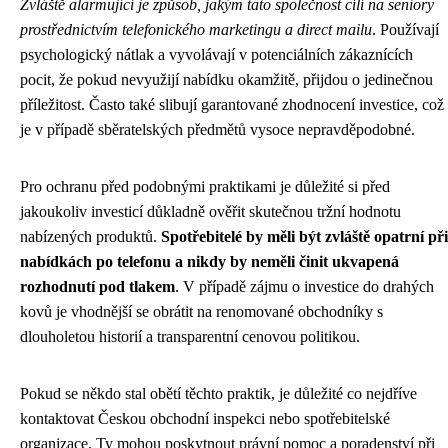
Zvláště alarmující je způsob, jakým tato společnost cílí na seniory
prostřednictvím telefonického marketingu a direct mailu
. Používají
psychologický nátlak a vyvolávají v potenciálních zákaznících
pocit, že pokud nevyužijí nabídku okamžitě, přijdou o jedinečnou
příležitost. Často také slibují garantované zhodnocení investice, což
je v případě sběratelských předmětů vysoce nepravděpodobné.
Pro ochranu před podobnými praktikami je důležité si před
jakoukoliv investicí důkladně ověřit skutečnou tržní hodnotu
nabízených produktů.
Spotřebitelé by měli být zvláště opatrní při
nabídkách po telefonu a nikdy by neměli činit ukvapená
rozhodnutí pod tlakem
. V případě zájmu o investice do drahých
kovů je vhodnější se obrátit na renomované obchodníky s
dlouholetou historií a transparentní cenovou politikou.
Pokud se někdo stal obětí těchto praktik, je důležité co nejdříve
kontaktovat Českou obchodní inspekci nebo spotřebitelské
organizace. Ty mohou poskytnout právní pomoc a poradenství při