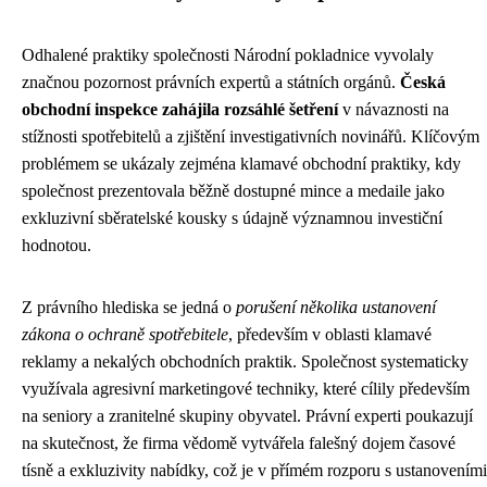
Odhalené praktiky společnosti Národní pokladnice vyvolaly
značnou pozornost právních expertů a státních orgánů.
Česká
obchodní inspekce zahájila rozsáhlé šetření
v návaznosti na
stížnosti spotřebitelů a zjištění investigativních novinářů. Klíčovým
problémem se ukázaly zejména klamavé obchodní praktiky, kdy
společnost prezentovala běžně dostupné mince a medaile jako
exkluzivní sběratelské kousky s údajně významnou investiční
hodnotou.
Z právního hlediska se jedná o
porušení několika ustanovení
zákona o ochraně spotřebitele
, především v oblasti klamavé
reklamy a nekalých obchodních praktik. Společnost systematicky
využívala agresivní marketingové techniky, které cílily především
na seniory a zranitelné skupiny obyvatel. Právní experti poukazují
na skutečnost, že firma vědomě vytvářela falešný dojem časové
tísně a exkluzivity nabídky, což je v přímém rozporu s ustanoveními