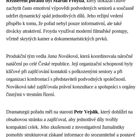
Režisérem pořadu byl Martin Froyda
, který dokázal citlivě
zachytit často emotivní výpovědi podvedených seniorů a současně
udržet dynamický spád jednotlivých dílů. Jeho režijní vedení
přispělo k tomu, že pořad nebyl pouze informativní, ale také
divácky atraktivní. Froyda využíval moderní filmařské postupy,
včetně skrytých kamer a dokumentaristických prvků.
Produkční tým vedla
Jana Nováková
, která koordinovala náročné
natáčení po celé České republice. Její organizační schopnosti byly
klíčové při zajišťování kontaktů s poškozenými seniory a při
organizaci konfrontací s představiteli podvodných společností.
Nováková také zajišťovala právní konzultace a spolupráci s orgány
činnými v trestním řízení.
Dramaturgii pořadu měl na starosti
Petr Vejslík
, který dohlížel na
obsahovou stránku a zajišťoval, aby jednotlivé díly tvořily
kompaktní celek. Jeho zkušenosti z investigativní žurnalistiky
pomohly strukturovat získané informace do srozumitelné a poutavé