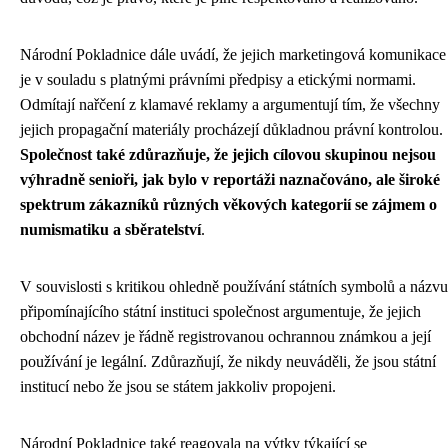
Národní Pokladnice dále uvádí, že jejich marketingová komunikace
je v souladu s platnými právními předpisy a etickými normami.
Odmítají nařčení z klamavé reklamy a argumentují tím, že všechny
jejich propagační materiály procházejí důkladnou právní kontrolou.
Společnost také zdůrazňuje, že jejich cílovou skupinou nejsou
výhradně senioři, jak bylo v reportáži naznačováno, ale široké
spektrum zákazníků různých věkových kategorií se zájmem o
numismatiku a sběratelství
.
V souvislosti s kritikou ohledně používání státních symbolů a názvu
připomínajícího státní instituci společnost argumentuje, že jejich
obchodní název je řádně registrovanou ochrannou známkou a její
používání je legální. Zdůrazňují, že nikdy neuváděli, že jsou státní
institucí nebo že jsou se státem jakkoliv propojeni.
Národní Pokladnice také reagovala na výtky týkající se