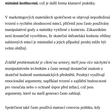
státními institucemi
, což je další forma klamavé praktiky.
V marketingových materiálech společnosti se objevují nepodložená
tvrzení o rychlém zhodnocení mincí, přičemž jsou často používány
manipulativní grafy a statistiky vytržené z kontextu. Zákazníkům
není dostatečně vysvětleno, že skutečná sběratelská hodnota většiny
nabízených mincí je minimální a jejich případný prodej může být
velmi obtížný.
Zvláště problematické je cílení na seniory, kteří jsou více náchylní k
manipulativním technikám
a často nemají dostatečné znalosti o
skutečné hodnotě numismatických předmětů. Prodejci využívají
emocionální argumenty, například tvrzení o zajištění budoucnosti
pro vnoučata nebo o ochraně úspor před inflací, což jsou
argumenty, které na starší generaci často zabírají.
Společnost také často používá matoucí cenovou politiku, kdy