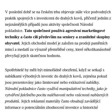
V poslední době se na českém trhu objevuje stále více podvodných
praktik spojených s investicemi do drahých kovů, přičemž jedním z
nejznámějších případů jsou aktivity společnosti Národní
pokladnice.
Tato společnost používá agresivní marketingové
techniky a často cílí především na seniory a zranitelné skupiny
obyvatel
. Jejich obchodní model je založen na prodeji pamětních
mincí a medailí za výrazně přemrštěné ceny, které několikanásobně
převyšují jejich skutečnou hodnotu.
Spotřebitelé by měli být mimořádně obezřetní, když se setkají s
nabídkami výhodných investic do drahých kovů, zejména pokud
jsou prezentovány jako limitované nebo exkluzivní nabídky.
Národní pokladnice často využívá manipulativní techniky, jako je
vytváření falešného pocitu naléhavosti nebo vzácnosti nabízených
produktů
. Jejich reklamní materiály často obsahují zavádějící
informace o potenciálním zhodnocení investice a historické