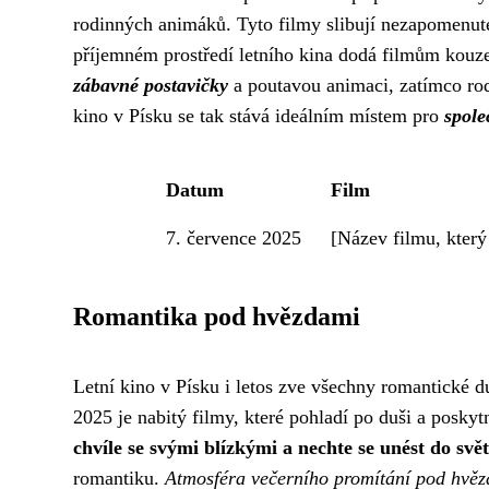
rodinných animáků. Tyto filmy slibují nezapomenute
příjemném prostředí letního kina dodá filmům kouze
zábavné postavičky
a poutavou animaci, zatímco ro
kino v Písku se tak stává ideálním místem pro
spole
Datum
Film
7. července 2025
[Název filmu, který
Romantika pod hvězdami
Letní kino v Písku i letos zve všechny romantické 
2025 je nabitý filmy, které pohladí po duši a pos
chvíle se svými blízkými a nechte se unést do svě
romantiku.
Atmosféra večerního promítání pod hvěz