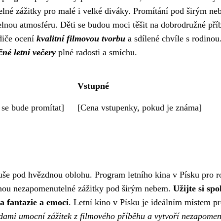
lné zážitky pro malé i velké diváky. Promítání pod širým ne
lnou atmosféru. Děti se budou moci těšit na dobrodružné pří
diče ocení
kvalitní filmovou tvorbu
a sdílené chvíle s rodinou
čné letní večery
plné radosti a smíchu.
Vstupné
 se bude promítat]
[Cena vstupenky, pokud je známa]
duše pod hvězdnou oblohu. Program letního kina v Písku pro r
kytnou nezapomenutelné zážitky pod širým nebem.
Užijte si spo
ta fantazie a emocí
. Letní kino v Písku je ideálním místem pr
dami umocní zážitek z filmového příběhu a vytvoří nezapomen