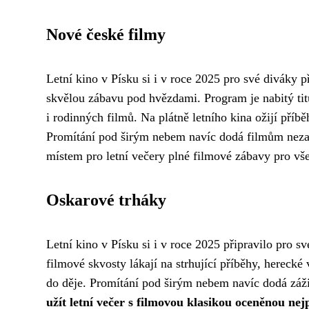
Nové české filmy
Letní kino v Písku si i v roce 2025 pro své diváky 
skvělou zábavu pod hvězdami. Program je nabitý titu
i rodinných filmů. Na plátně letního kina ožijí příb
Promítání pod širým nebem navíc dodá filmům nezap
místem pro letní večery plné filmové zábavy pro vš
Oskarové trháky
Letní kino v Písku si i v roce 2025 připravilo pro
filmové skvosty lákají na strhující příběhy, herecké
do děje. Promítání pod širým nebem navíc dodá zá
užít letní večer s filmovou klasikou oceněnou nej