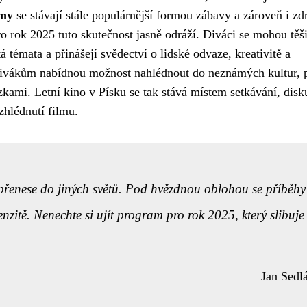
lmy
se stávají stále populárnější formou zábavy a zároveň i z
o rok 2025 tuto skutečnost jasně odráží. Diváci se mohou těši
á témata a přinášejí svědectví o lidské odvaze, kreativitě a
ivákům nabídnou možnost nahlédnout do neznámých kultur, 
zkami. Letní kino v Písku se tak stává místem setkávání, disk
 zhlédnutí filmu.
ás přenese do jiných světů. Pod hvězdnou oblohou se příběhy
nzitě. Nenechte si ujít program pro rok 2025, který slibuje
Jan Sedl