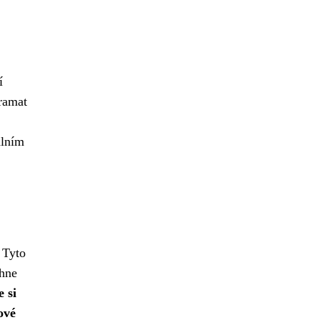
í
dramat
álním
 Tyto
áhne
e si
ové