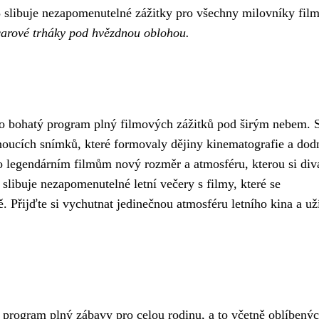
 slibuje nezapomenutelné zážitky pro všechny milovníky film
scarové trháky pod hvězdnou oblohou.
vilo bohatý program plný filmových zážitků pod širým nebem. 
oucích snímků, které formovaly dějiny kinematografie a dodn
o legendárním filmům nový rozměr a atmosféru, kterou si div
slibuje nezapomenutelné letní večery s filmy, které se
 Přijďte si vychutnat jedinečnou atmosféru letního kina a uží
ý program plný zábavy pro celou rodinu, a to včetně oblíbený