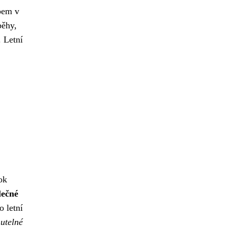
bem v
běhy,
. Letní
ok
lečné
o letní
utelné