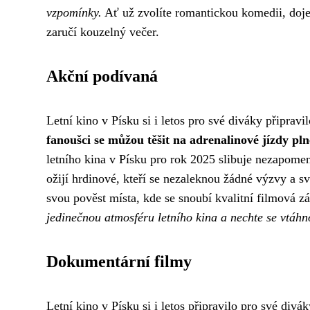
vzpomínky.
Ať už zvolíte romantickou komedii, doje
zaručí kouzelný večer.
Akční podívaná
Letní kino v Písku si i letos pro své diváky připra
fanoušci se můžou těšit na adrenalinové jízdy pln
letního kina v Písku pro rok 2025 slibuje nezapome
ožijí hrdinové, kteří se nezaleknou žádné výzvy a sv
svou pověst místa, kde se snoubí kvalitní filmová z
jedinečnou atmosféru letního kina a nechte se vtáh
Dokumentární filmy
Letní kino v Písku si i letos připravilo pro své div