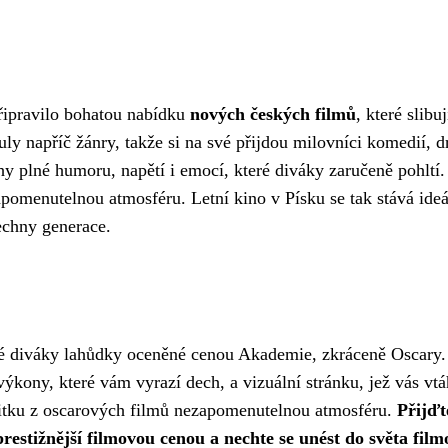
připravilo bohatou nabídku
nových českých filmů
, které slibuj
ly napříč žánry, takže si na své přijdou milovníci komedií, 
ěhy plné humoru, napětí i emocí, které diváky zaručeně pohltí.
omenutelnou atmosféru. Letní kino v Písku se tak stává ide
echny generace.
 své diváky lahůdky oceněné cenou Akademie, zkráceně Oscary.
 výkony, které vám vyrazí dech, a vizuální stránku, jež vás vt
žitku z oscarových filmů nezapomenutelnou atmosféru.
Přijďt
prestižnější filmovou cenou a nechte se unést do světa film