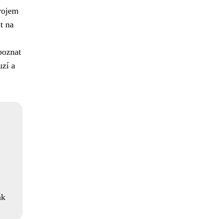
drojem
t na
poznat
uzí a
ák