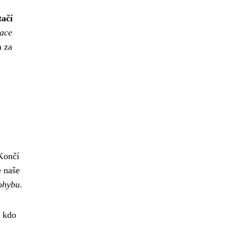
tačí
kace
 za
 Končí
e naše
pohybu
.
, kdo