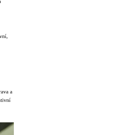
a
vní,
rava a
tivní