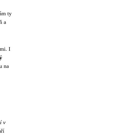
vám ty
ň a
mi. I
ý
u na
í v
ří