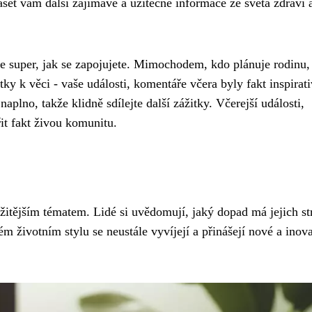
ášet vám další zajímavé a užitečné informace ze světa zdraví 
je super, jak se zapojujete. Mimochodem, kdo plánuje rodinu,
tky k věci - vaše události, komentáře včera byly fakt inspirati
 naplno, takže klidně sdílejte další zážitky. Včerejší události,
it fakt živou komunitu.
ežitějším tématem. Lidé si uvědomují, jaký dopad má jejich st
 životním stylu se neustále vyvíjejí a přinášejí nové a inova