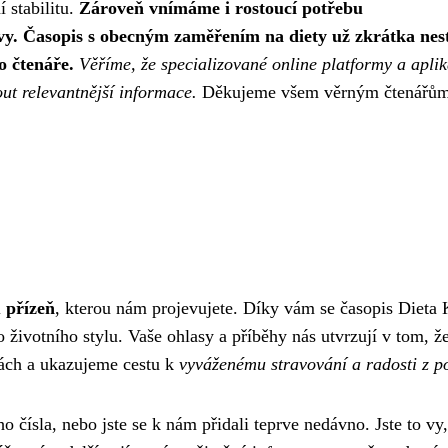
í stabilitu.
Zároveň vnímáme i rostoucí potřebu
ivy. Časopis s obecným zaměřením na diety už zkrátka nes
o čtenáře.
Věříme, že specializované online platformy a apli
out relevantnější informace.
Děkujeme všem věrným čtenářům
i
přízeň
, kterou nám projevujete. Díky vám se časopis Dieta
životního stylu. Vaše ohlasy a příběhy nás utvrzují v tom, ž
ách a ukazujeme cestu k
vyváženému stravování a radosti z 
o čísla, nebo jste se k nám přidali teprve nedávno. Jste to vy