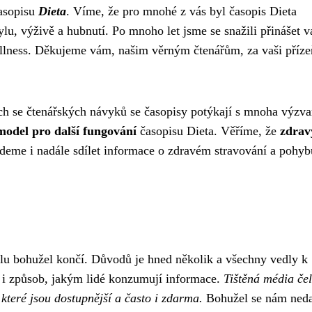
asopisu
Dieta
. Víme, že pro mnohé z vás byl časopis Dieta
lu, výživě a hubnutí. Po mnoho let jsme se snažili přinášet 
wellness. Děkujeme vám, našim věrným čtenářům, za vaši příze
ch se čtenářských návyků se časopisy potýkají s mnoha výzva
model pro další fungování
časopisu Dieta. Věříme, že
zdrav
udeme i nadále sdílet informace o zdravém stravování a pohyb
ylu bohužel končí. Důvodů je hned několik a všechny vedly k
 i způsob, jakým lidé konzumují informace.
Tištěná média čel
 které jsou dostupnější a často i zdarma.
Bohužel se nám neda