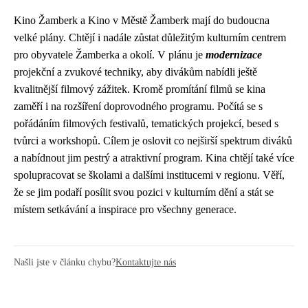
Kino Žamberk a Kino v Městě Žamberk mají do budoucna
velké plány. Chtějí i nadále zůstat důležitým kulturním centrem
pro obyvatele Žamberka a okolí. V plánu je
modernizace
projekční a zvukové techniky, aby divákům nabídli ještě
kvalitnější filmový zážitek. Kromě promítání filmů se kina
zaměří i na rozšíření doprovodného programu. Počítá se s
pořádáním filmových festivalů, tematických projekcí, besed s
tvůrci a workshopů. Cílem je oslovit co nejširší spektrum diváků
a nabídnout jim pestrý a atraktivní program. Kina chtějí také více
spolupracovat se školami a dalšími institucemi v regionu. Věří,
že se jim podaří posílit svou pozici v kulturním dění a stát se
místem setkávání a inspirace pro všechny generace.
Našli jste v článku chybu?
Kontaktujte nás