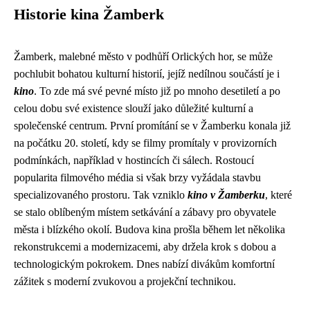
Historie kina Žamberk
Žamberk, malebné město v podhůří Orlických hor, se může
pochlubit bohatou kulturní historií, jejíž nedílnou součástí je i
kino
. To zde má své pevné místo již po mnoho desetiletí a po
celou dobu své existence slouží jako důležité kulturní a
společenské centrum. První promítání se v Žamberku konala již
na počátku 20. století, kdy se filmy promítaly v provizorních
podmínkách, například v hostincích či sálech. Rostoucí
popularita filmového média si však brzy vyžádala stavbu
specializovaného prostoru. Tak vzniklo
kino v Žamberku
, které
se stalo oblíbeným místem setkávání a zábavy pro obyvatele
města i blízkého okolí. Budova kina prošla během let několika
rekonstrukcemi a modernizacemi, aby držela krok s dobou a
technologickým pokrokem. Dnes nabízí divákům komfortní
zážitek s moderní zvukovou a projekční technikou.