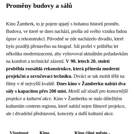
Proměny budovy a sálů
Kino Žamberk, to je pojem spjatý s bohatou historií proměn.
Budova, ve které se dnes nachází, prošla od svého vzniku řadou
úprav a rekonstrukcí. Původně se zde nacházelo divadlo, které
bylo později přestavěno na biograf. Sál prošel v průběhu let
několika modernizacemi, aby vyhovoval aktuálním požadavkům
na komfort a technické zázemí.
V 90. letech 20. století
proběhla rozsáhlá rekonstrukce, která přinesla moderní
projekční a ozvučovací techniku.
Diváci se tak mohli těšit na
filmy v té nejvyšší kvalitě.
Dnes kino v Žamberku nabízí dva
sály s kapacitou přes 200 míst.
Menší sál slouží pro komornější
projekce a kulturní akce.
Kino v Žamberku se stalo důležitým
kulturním centrem regionu, které nabízí nejen filmové projekce,
ale i divadelní představení, koncerty a další kulturní akce.
Vlastnost
Kino
Kino (jiné město -