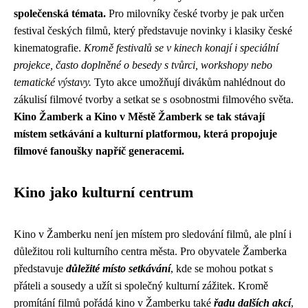
společenská témata.
Pro milovníky české tvorby je pak určen
festival českých filmů, který představuje novinky i klasiky české
kinematografie.
Kromě festivalů se v kinech konají i speciální
projekce, často doplněné o besedy s tvůrci, workshopy nebo
tematické výstavy.
Tyto akce umožňují divákům nahlédnout do
zákulisí filmové tvorby a setkat se s osobnostmi filmového světa.
Kino Žamberk a Kino v Městě Žamberk se tak stávají
místem setkávání a kulturní platformou, která propojuje
filmové fanoušky napříč generacemi.
Kino jako kulturní centrum
Kino v Žamberku není jen místem pro sledování filmů, ale plní i
důležitou roli kulturního centra města. Pro obyvatele Žamberka
představuje
důležité místo setkávání
, kde se mohou potkat s
přáteli a sousedy a užít si společný kulturní zážitek. Kromě
promítání filmů pořádá kino v Žamberku také
řadu dalších akcí
,