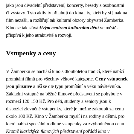
jako jsou divadelní představení, koncerty, besedy s osobnostmi
či výstavy. Tyto aktivity přitahují do kina i ty, kteří by si jinak na
film nezašli, a rozšiřují tak kulturní obzory obyvatel Žamberka.
Kino se tak stává
živým centrem kulturního dění
ve městě a
přispívá k jeho atraktivitě a rozvoji.
Vstupenky a ceny
V Žamberku se nachází kino s dlouholetou tradicí, které nabízí
promítání filmů pro všechny věkové kategorie.
Ceny vstupenek
jsou příznivé
a liší se dle typu promítání a věku návštěvníka.
Základní vstupné na běžné filmové představení se pohybuje v
rozmezí 120-150 Kč. Pro děti, studenty a seniory jsou k
dispozici zlevněné vstupenky, které je možné zakoupit za cenu
okolo 100 Kč. Kino v Žamberku myslí i na rodiny s dětmi, pro
které nabízí speciální rodinné vstupenky za zvýhodněnou cenu.
Kromě klasických filmových představení pořádá kino v