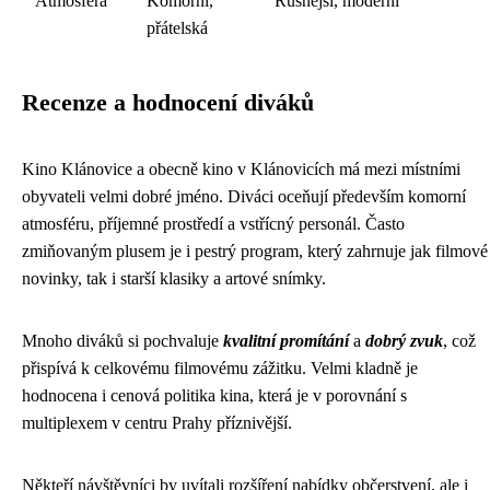
Atmosféra
Komorní,
Rušnější, moderní
přátelská
Recenze a hodnocení diváků
Kino Klánovice a obecně kino v Klánovicích má mezi místními
obyvateli velmi dobré jméno. Diváci oceňují především komorní
atmosféru, příjemné prostředí a vstřícný personál. Často
zmiňovaným plusem je i pestrý program, který zahrnuje jak filmové
novinky, tak i starší klasiky a artové snímky.
Mnoho diváků si pochvaluje
kvalitní promítání
a
dobrý zvuk
, což
přispívá k celkovému filmovému zážitku. Velmi kladně je
hodnocena i cenová politika kina, která je v porovnání s
multiplexem v centru Prahy příznivější.
Někteří návštěvníci by uvítali rozšíření nabídky občerstvení, ale i