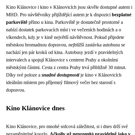
Kino Klánovice i kino v Klánovicích jsou skvěle dostupné autem i
MHD. Pro návštěvníky přijíždějící autem je k dispozici
bezplatné
parkoviště
přímo u kina. Parkoviště je dostatečně prostorné a
nabízí dostatek parkovacích míst i ve večerních hodinách a o
víkendech, kdy je v kině největší návštěvnost. Pokud přijedete
městskou hromadnou dopravou, nejbližší zastávka autobusu se
nachází jen pár kroků od kina. Autobusy jezdí v pravidelných
intervalech a spojují Klánovice s centrem Prahy a okolními
městskými částmi. Cesta z centra Prahy trvá přibližně 30 minut.
Díky své poloze a
snadné dostupnosti
je kino v Klánovicích
ideálním místem pro příjemný filmový večer bez starostí s
dopravou.
Kino Klánovice dnes
Kino Klánovice, pro mnohé srdcová záležitost, si i dnes drží své
nezaměnitelné kouzlo.
Ačkoliv už nepromítá pravidelně jako v