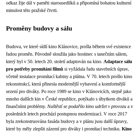
odkaz žije dál v paměti starousedlíků a připomíná bohatou kulturní
minulost této pražské čtvrti.
Proměny budovy a sálu
Budova, ve které sídlí kino Klánovice, prošla během své existence
řadou proměn. Původně sloužila jako hostinec s tanečním sálem,
který byl v 50. letech 20. století adaptován na kino.
Adaptace sálu
pro potřeby promítání filmů
si vyžádala řadu stavebních úprav,
včetně instalace promítací kabiny a plátna. V 70. letech prošlo kino
rekonstrukcí, která přinesla modernější vybavení a komfortnější
sezení pro diváky. Po roce 1989 se kino v Klánovicích, stejně jako
mnoho dalších kin v České republice, potýkalo s úbytkem diváků a
finančními problémy.
Naštěstí se podařilo kino udržet v provozu
a v
posledních letech prochází postupnou modernizací. V roce 2017
byla zrekonstruována fasáda budovy a v plánu jsou další úpravy,
které by měly zlepšit zázemí pro diváky i promítací techniku.
Kino