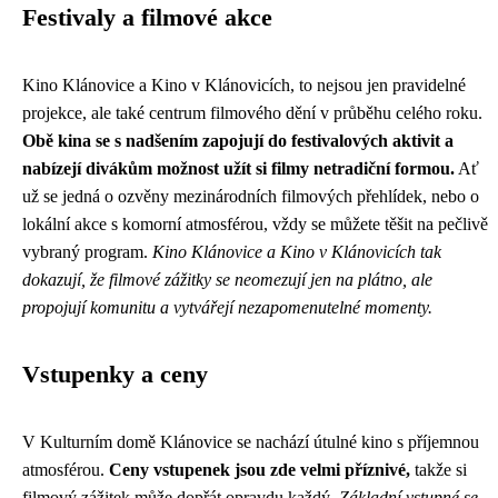
Festivaly a filmové akce
Kino Klánovice a Kino v Klánovicích, to nejsou jen pravidelné
projekce, ale také centrum filmového dění v průběhu celého roku.
Obě kina se s nadšením zapojují do festivalových aktivit a
nabízejí divákům možnost užít si filmy netradiční formou.
Ať
už se jedná o ozvěny mezinárodních filmových přehlídek, nebo o
lokální akce s komorní atmosférou, vždy se můžete těšit na pečlivě
vybraný program.
Kino Klánovice a Kino v Klánovicích tak
dokazují, že filmové zážitky se neomezují jen na plátno, ale
propojují komunitu a vytvářejí nezapomenutelné momenty.
Vstupenky a ceny
V Kulturním domě Klánovice se nachází útulné kino s příjemnou
atmosférou.
Ceny vstupenek jsou zde velmi příznivé,
takže si
filmový zážitek může dopřát opravdu každý.
Základní vstupné se