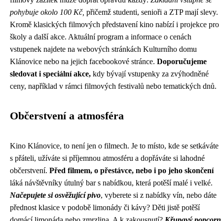
pohybuje okolo 100 Kč,
přičemž studenti, senioři a ZTP mají slevy.
Kromě klasických filmových představení kino nabízí i projekce pro
školy a další akce. Aktuální program a informace o cenách
vstupenek najdete na webových stránkách Kulturního domu
Klánovice nebo na jejich facebookové stránce.
Doporučujeme
sledovat i speciální akce,
kdy bývají vstupenky za zvýhodněné
ceny, například v rámci filmových festivalů nebo tematických dnů.
Občerstvení a atmosféra
Kino Klánovice, to není jen o filmech. Je to místo, kde se setkáváte
s přáteli, užíváte si příjemnou atmosféru a dopřáváte si lahodné
občerstvení.
Před filmem, o přestávce, nebo i po jeho skončení
láká návštěvníky útulný bar s nabídkou, která potěší malé i velké.
Načepujete si osvěžující pivo
, vyberete si z nabídky vín, nebo dáte
přednost klasice v podobě limonády či kávy? Děti jistě potěší
domácí limonáda nebo zmrzlina. A k zakousnutí?
Křupavý popcorn