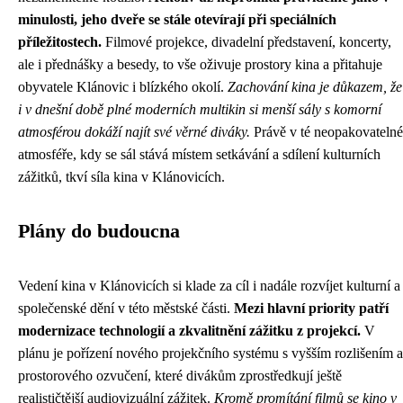
minulosti, jeho dveře se stále otevírají při speciálních
příležitostech.
Filmové projekce, divadelní představení, koncerty,
ale i přednášky a besedy, to vše oživuje prostory kina a přitahuje
obyvatele Klánovic i blízkého okolí.
Zachování kina je důkazem, že
i v dnešní době plné moderních multikin si menší sály s komorní
atmosférou dokáží najít své věrné diváky.
Právě v té neopakovatelné
atmosféře, kdy se sál stává místem setkávání a sdílení kulturních
zážitků, tkví síla kina v Klánovicích.
Plány do budoucna
Vedení kina v Klánovicích si klade za cíl i nadále rozvíjet kulturní a
společenské dění v této městské části.
Mezi hlavní priority patří
modernizace technologií a zkvalitnění zážitku z projekcí.
V
plánu je pořízení nového projekčního systému s vyšším rozlišením a
prostorového ozvučení, které divákům zprostředkují ještě
realističtější audiovizuální zážitek.
Kromě promítání filmů se kino v