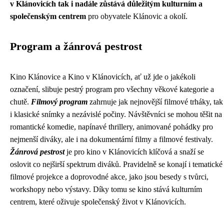
v Klánovicích tak i nadále zůstává důležitým kulturním a
společenským centrem
pro obyvatele Klánovic a okolí.
Program a žánrová pestrost
Kino Klánovice a Kino v Klánovicích, ať už jde o jakékoli
označení, slibuje pestrý program pro všechny věkové kategorie a
chutě.
Filmový program
zahrnuje jak nejnovější filmové trháky, tak
i klasické snímky a nezávislé počiny. Návštěvníci se mohou těšit na
romantické komedie, napínavé thrillery, animované pohádky pro
nejmenší diváky, ale i na dokumentární filmy a filmové festivaly.
Žánrová pestrost
je pro kino v Klánovicích klíčová a snaží se
oslovit co nejširší spektrum diváků. Pravidelně se konají i tematické
filmové projekce a doprovodné akce, jako jsou besedy s tvůrci,
workshopy nebo výstavy. Díky tomu se kino stává kulturním
centrem, které oživuje společenský život v Klánovicích.