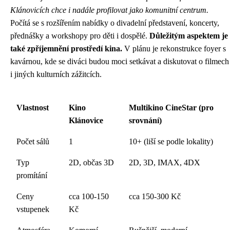
Klánovicích chce i nadále profilovat jako komunitní centrum.
Počítá se s rozšířením nabídky o divadelní představení, koncerty,
přednášky a workshopy pro děti i dospělé.
Důležitým aspektem je
také zpříjemnění prostředí kina.
V plánu je rekonstrukce foyer s
kavárnou, kde se diváci budou moci setkávat a diskutovat o filmech
i jiných kulturních zážitcích.
Vlastnost
Kino
Multikino CineStar (pro
Klánovice
srovnání)
Počet sálů
1
10+ (liší se podle lokality)
Typ
2D, občas 3D
2D, 3D, IMAX, 4DX
promítání
Ceny
cca 100-150
cca 150-300 Kč
vstupenek
Kč