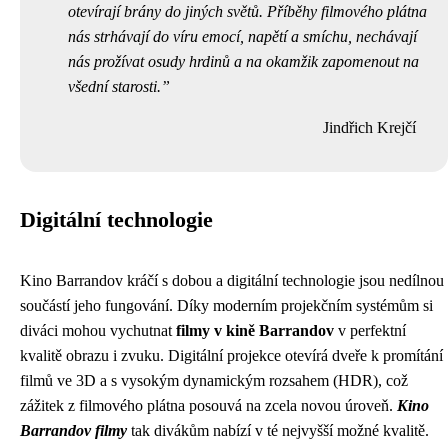
otevírají brány do jiných světů. Příběhy filmového plátna
nás strhávají do víru emocí, napětí a smíchu, nechávají
nás prožívat osudy hrdinů a na okamžik zapomenout na
všední starosti.
Jindřich Krejčí
Digitální technologie
Kino Barrandov kráčí s dobou a digitální technologie jsou nedílnou
součástí jeho fungování. Díky moderním projekčním systémům si
diváci mohou vychutnat
filmy v kině Barrandov
v perfektní
kvalitě obrazu i zvuku. Digitální projekce otevírá dveře k promítání
filmů ve 3D a s vysokým dynamickým rozsahem (HDR), což
zážitek z filmového plátna posouvá na zcela novou úroveň.
Kino
Barrandov filmy
tak divákům nabízí v té nejvyšší možné kvalitě.