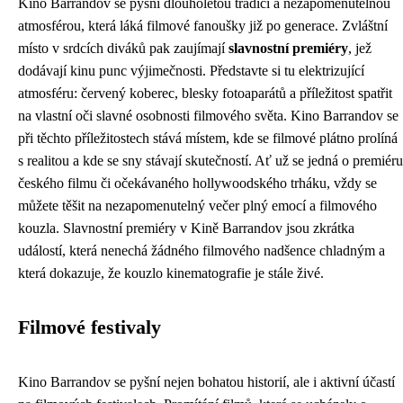
Kino Barrandov se pyšní dlouholetou tradicí a nezapomenutelnou
atmosférou, která láká filmové fanoušky již po generace. Zvláštní
místo v srdcích diváků pak zaujímají
slavnostní premiéry
, jež
dodávají kinu punc výjimečnosti. Představte si tu elektrizující
atmosféru: červený koberec, blesky fotoaparátů a příležitost spatřit
na vlastní oči slavné osobnosti filmového světa. Kino Barrandov se
při těchto příležitostech stává místem, kde se filmové plátno prolíná
s realitou a kde se sny stávají skutečností. Ať už se jedná o premiéru
českého filmu či očekávaného hollywoodského trháku, vždy se
můžete těšit na nezapomenutelný večer plný emocí a filmového
kouzla. Slavnostní premiéry v Kině Barrandov jsou zkrátka
událostí, která nenechá žádného filmového nadšence chladným a
která dokazuje, že kouzlo kinematografie je stále živé.
Filmové festivaly
Kino Barrandov se pyšní nejen bohatou historií, ale i aktivní účastí