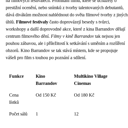
na filmových festivalech. Promítání filmů, které se ucházely o
prestižní ocenění, nebo snímků z tvorby talentovaných debutantů,
dává divákům možnost nahlédnout do světa filmové tvorby z jiných
úhlů.
Filmové festivaly
často doprovázejí besedy s tvůrci,
workshopy a další doprovodné akce, které z kina Barrandov dělají
centrum filmového dění.
Filmy v kině Barrandov
tak nejsou jen
pouhou zábavou, ale i příležitostí k setkávání s uměním a rozšíření
obzorů. Kino Barrandov se tak stává místem, kde se propojuje
vášeň pro film s touhou po poznání a sdílení.
Funkce
Kino
Multikino Village
Barrandov
Cinemas
Cena
Od 150 Kč
Od 180 Kč
lístků
Počet sálů
1
12