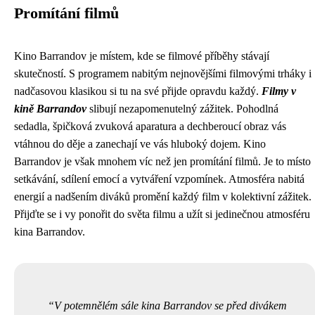
Promítání filmů
Kino Barrandov je místem, kde se filmové příběhy stávají
skutečností. S programem nabitým nejnovějšími filmovými trháky i
nadčasovou klasikou si tu na své přijde opravdu každý.
Filmy v
kině Barrandov
slibují nezapomenutelný zážitek. Pohodlná
sedadla, špičková zvuková aparatura a dechberoucí obraz vás
vtáhnou do děje a zanechají ve vás hluboký dojem. Kino
Barrandov je však mnohem víc než jen promítání filmů. Je to místo
setkávání, sdílení emocí a vytváření vzpomínek. Atmosféra nabitá
energií a nadšením diváků promění každý film v kolektivní zážitek.
Přijďte se i vy ponořit do světa filmu a užít si jedinečnou atmosféru
kina Barrandov.
V potemnělém sále kina Barrandov se před divákem