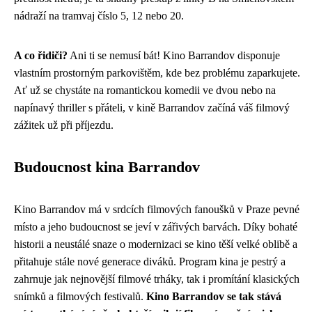
nádraží na tramvaj číslo 5, 12 nebo 20.
A co řidiči?
Ani ti se nemusí bát! Kino Barrandov disponuje
vlastním prostorným parkovištěm, kde bez problému zaparkujete.
Ať už se chystáte na romantickou komedii ve dvou nebo na
napínavý thriller s přáteli, v kině Barrandov začíná váš filmový
zážitek už při příjezdu.
Budoucnost kina Barrandov
Kino Barrandov má v srdcích filmových fanoušků v Praze pevné
místo a jeho budoucnost se jeví v zářivých barvách. Díky bohaté
historii a neustálé snaze o modernizaci se kino těší velké oblibě a
přitahuje stále nové generace diváků. Program kina je pestrý a
zahrnuje jak nejnovější filmové trháky, tak i promítání klasických
snímků a filmových festivalů.
Kino Barrandov se tak stává