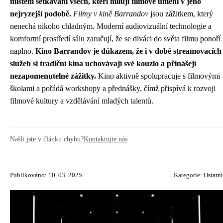
místem setkávání všech, kteří milují filmové umění v jeho
nejryzejší podobě.
Filmy v kině Barrandov
jsou zážitkem, který
nenechá nikoho chladným. Moderní audiovizuální technologie a
komfortní prostředí sálu zaručují, že se diváci do světa filmu ponoří
naplno.
Kino Barrandov je důkazem, že i v době streamovacích
služeb si tradiční kina uchovávají své kouzlo a přinášejí
nezapomenutelné zážitky.
Kino aktivně spolupracuje s filmovými
školami a pořádá workshopy a přednášky, čímž přispívá k rozvoji
filmové kultury a vzdělávání mladých talentů.
Našli jste v článku chybu?
Kontaktujte nás
Publikováno: 10. 03. 2025
Kategorie:
Ostatní