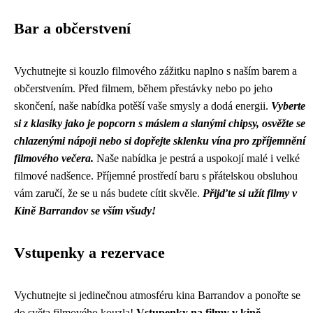
Bar a občerstvení
Vychutnejte si kouzlo filmového zážitku naplno s naším barem a
občerstvením. Před filmem, během přestávky nebo po jeho
skončení, naše nabídka potěší vaše smysly a dodá energii.
Vyberte
si z klasiky jako je popcorn s máslem a slanými chipsy, osvěžte se
chlazenými nápoji nebo si dopřejte sklenku vína pro zpříjemnění
filmového večera.
Naše nabídka je pestrá a uspokojí malé i velké
filmové nadšence. Příjemné prostředí baru s přátelskou obsluhou
vám zaručí, že se u nás budete cítit skvěle.
Přijďte si užít filmy v
Kině Barrandov se vším všudy!
Vstupenky a rezervace
Vychutnejte si jedinečnou atmosféru kina Barrandov a ponořte se
do světa filmového kouzla!
Vstupenky na filmy v kině