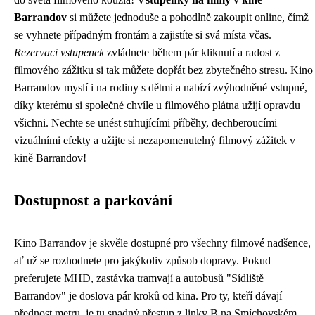
Barrandov
si můžete jednoduše a pohodlně zakoupit online, čímž
se vyhnete případným frontám a zajistíte si svá místa včas.
Rezervaci vstupenek
zvládnete během pár kliknutí a radost z
filmového zážitku si tak můžete dopřát bez zbytečného stresu. Kino
Barrandov myslí i na rodiny s dětmi a nabízí zvýhodněné vstupné,
díky kterému si společné chvíle u filmového plátna užijí opravdu
všichni. Nechte se unést strhujícími příběhy, dechberoucími
vizuálními efekty a užijte si nezapomenutelný filmový zážitek v
kině Barrandov!
Dostupnost a parkování
Kino Barrandov je skvěle dostupné pro všechny filmové nadšence,
ať už se rozhodnete pro jakýkoliv způsob dopravy. Pokud
preferujete MHD, zastávka tramvají a autobusů "Sídliště
Barrandov" je doslova pár kroků od kina. Pro ty, kteří dávají
přednost metru, je tu snadný přestup z linky B na Smíchovském