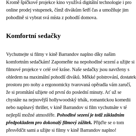
Kromě špičkové projekce kino využívá digitální technologie i pro
online prodej vstupenek, čímž divákům šetří čas a umožňuje jim
pohodlně si vybrat svá místa z pohodlí domova.
Komfortní sedačky
Vychutnejte si filmy v kině Barrandov naplno díky našim
komfortním sedačkám! Zapomeňte na nepohodlné sezení a užijte si
filmové projekce v celé své kráse. Naše sedačky jsou navrženy s
ohledem na maximální pohodlí diváků. Měkké polstrování, dostatek
prostoru pro nohy a ergonomicky tvarovaná opěradla vám zaručí,
že si promítání užijete od první do poslední minuty. Ať už se
chystáte na nejnovější hollywoodský trhák, romantickou komedii
nebo napínavý thriller, v kině Barrandov si film vychutnáte v té
nejlepší možné atmosféře.
Pohodlné sezení je totiž základním
předpokladem pro dokonalý filmový zážitek.
Přijďte se o tom
přesvědčit sami a užijte si filmy v kině Barrandov naplno!