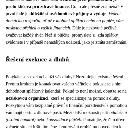
proto klíčová pro zdravé finance.
Co to ale přesně znamená? V
první řadě je
důležité si uvědomit své příjmy a výdaje
.
Vedení
domácího rozpočtu, ať už v mobilní aplikaci nebo na papíře, vám
poskytne přehled o vašich financích.
Dále je nezbytné pečlivě
zvažovat každý úvěr. Než si půjčíte, promyslete si, zda splátky
zvládnete i v případě nenadálých událostí, jako je ztráta zaměstnání.
Řešení exekuce a dluhů
Potýkáte se s exekucí a tíží vás dluhy? Nezoufejte, existuje řešení.
Prvním krokem je kontaktovat vašeho věřitele a pokusit se s ním
dohodnout splátkový kalendář. Pokud to není možné, obraťte se na
neziskovou organizaci
, která se specializuje na pomoc s dluhy.
Poskytnou vám bezplatné právní a finanční poradenství a pomohou
vám najít cestu z dluhové pasti. Mezi další možnosti patří
oddlužení
(osobní bankrot)
nebo
konsolidace půjček
. Pamatujte, že čím dříve
začnete situaci řešit, tím lépe. Ignorování problému povede jen k