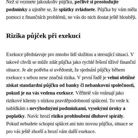
Než si vezmete jakoukoliv půjčku,
pečlivě si prostudujte
podmínky
a ujistěte se, že
splátky zvládnete
. Půjčka by vám měla
pomoci z finančních problémů, ne vás do nich dostat ještě hlouběji.
Rizika půjček při exekuci
Exekuce představuje pro mnoho lidí složitou a stresující situaci. V
takové chvíli se může zdát půjčka jako rychlé řešení tíživé finanční
situace. Je ale potřeba si uvědomit, že sjednání půjčky během
exekuce s sebou nese značná rizika. V první řadě je
velmi obtížné
získat standardní půjčku od banky či nebankovní společnosti,
pokud je na vás vedena exekuce
. Věřitelé vás vnímají jako
rizikové klienty s nízkou pravděpodobností splácení. To vede k
nabídkám s
nevýhodnými podmínkami, vysokými úroky a
poplatky
. Navíc hrozí
riziko prohloubení dluhové spirály
.
Pokud nebudete schopni splácet ani tuto novou půjčku, situace se
pro vás ještě zhorší a hrozí vám další exekuce.