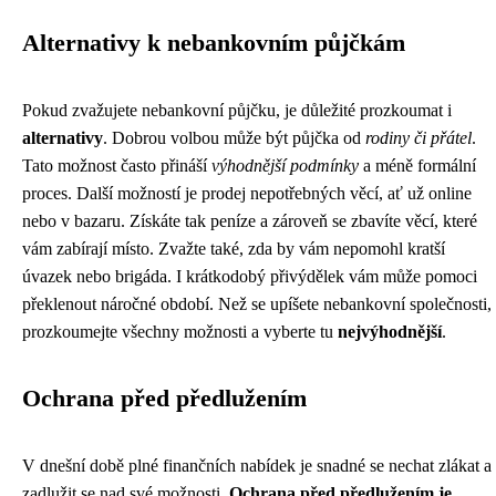
Alternativy k nebankovním půjčkám
Pokud zvažujete nebankovní půjčku, je důležité prozkoumat i
alternativy
. Dobrou volbou může být půjčka od
rodiny či přátel
.
Tato možnost často přináší
výhodnější podmínky
a méně formální
proces. Další možností je prodej nepotřebných věcí, ať už online
nebo v bazaru. Získáte tak peníze a zároveň se zbavíte věcí, které
vám zabírají místo. Zvažte také, zda by vám nepomohl kratší
úvazek nebo brigáda. I krátkodobý přivýdělek vám může pomoci
překlenout náročné období. Než se upíšete nebankovní společnosti,
prozkoumejte všechny možnosti a vyberte tu
nejvýhodnější
.
Ochrana před předlužením
V dnešní době plné finančních nabídek je snadné se nechat zlákat a
zadlužit se nad své možnosti.
Ochrana před předlužením je