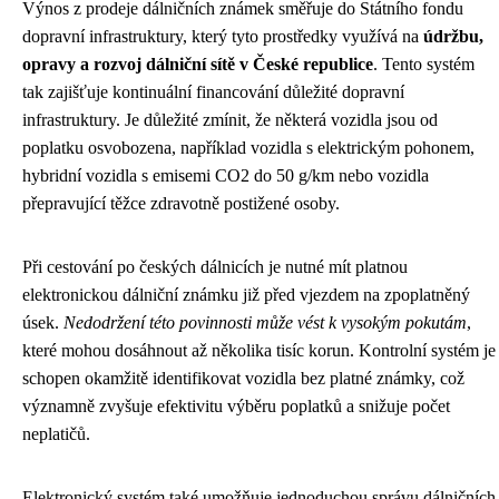
Výnos z prodeje dálničních známek směřuje do Státního fondu
dopravní infrastruktury, který tyto prostředky využívá na
údržbu,
opravy a rozvoj dálniční sítě v České republice
. Tento systém
tak zajišťuje kontinuální financování důležité dopravní
infrastruktury. Je důležité zmínit, že některá vozidla jsou od
poplatku osvobozena, například vozidla s elektrickým pohonem,
hybridní vozidla s emisemi CO2 do 50 g/km nebo vozidla
přepravující těžce zdravotně postižené osoby.
Při cestování po českých dálnicích je nutné mít platnou
elektronickou dálniční známku již před vjezdem na zpoplatněný
úsek.
Nedodržení této povinnosti může vést k vysokým pokutám
,
které mohou dosáhnout až několika tisíc korun. Kontrolní systém je
schopen okamžitě identifikovat vozidla bez platné známky, což
významně zvyšuje efektivitu výběru poplatků a snižuje počet
neplatičů.
Elektronický systém také umožňuje jednoduchou správu dálničních