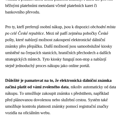
běžnými platebními metodami včetně platebních karet či
bankovního převodu.
Pro ty, kteří preferují osobní nákup, jsou k dispozici
obchodní místa
po celé České republice
. Mezi ně patří zejména pobočky České
pošty, které nabízejí možnost zakoupení elektronické dálniční
známky přes přepážku. Další možností jsou samoobslužné kiosky
umístěné na čerpacích stanicích, hraničních přechodech a dalších
strategických místech. Tyto kiosky fungují non-stop a nabízejí
stejně jednoduchý proces nákupu jako online portál.
Důležité je pamatovat na to, že elektronická dálniční známka
začíná platit od vámi zvoleného data
, nikoliv automaticky od data
nákupu. To umožňuje zakoupit známku s předstihem, například
před plánovanou dovolenou nebo služební cestou. Systém také
umožňuje kontrolu platnosti známky pomocí registrační značky
vozidla na oficiálním webu.