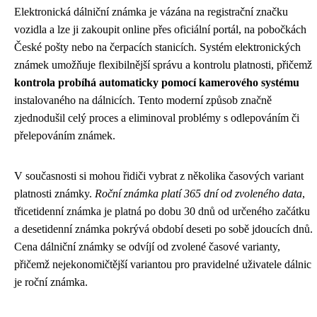
Elektronická dálniční známka je vázána na registrační značku
vozidla a lze ji zakoupit online přes oficiální portál, na pobočkách
České pošty nebo na čerpacích stanicích. Systém elektronických
známek umožňuje flexibilnější správu a kontrolu platnosti, přičemž
kontrola probíhá automaticky pomocí kamerového systému
instalovaného na dálnicích. Tento moderní způsob značně
zjednodušil celý proces a eliminoval problémy s odlepováním či
přelepováním známek.
V současnosti si mohou řidiči vybrat z několika časových variant
platnosti známky.
Roční známka platí 365 dní od zvoleného data
,
třicetidenní známka je platná po dobu 30 dnů od určeného začátku
a desetidenní známka pokrývá období deseti po sobě jdoucích dnů.
Cena dálniční známky se odvíjí od zvolené časové varianty,
přičemž nejekonomičtější variantou pro pravidelné uživatele dálnic
je roční známka.