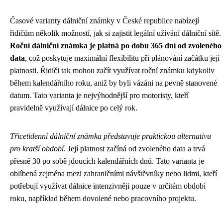
Časové varianty dálniční známky v České republice nabízejí
řidičům několik možností, jak si zajistit legální užívání dálniční sítě.
Roční dálniční známka je platná po dobu 365 dní od zvoleného
data
, což poskytuje maximální flexibilitu při plánování začátku její
platnosti. Řidiči tak mohou začít využívat roční známku kdykoliv
během kalendářního roku, aniž by byli vázáni na pevně stanovené
datum. Tato varianta je nejvýhodnější pro motoristy, kteří
pravidelně využívají dálnice po celý rok.
Třicetidenní dálniční známka představuje praktickou alternativu
pro kratší období
. Její platnost začíná od zvoleného data a trvá
přesně 30 po sobě jdoucích kalendářních dnů. Tato varianta je
oblíbená zejména mezi zahraničními návštěvníky nebo lidmi, kteří
potřebují využívat dálnice intenzivněji pouze v určitém období
roku, například během dovolené nebo pracovního projektu.