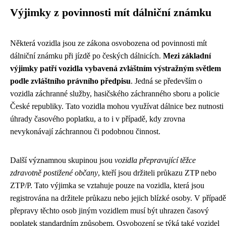
Výjimky z povinnosti mít dálniční známku
Některá vozidla jsou ze zákona osvobozena od povinnosti mít
dálniční známku při jízdě po českých dálnicích.
Mezi základní
výjimky patří vozidla vybavená zvláštním výstražným světlem
podle zvláštního právního předpisu
. Jedná se především o
vozidla záchranné služby, hasičského záchranného sboru a policie
České republiky. Tato vozidla mohou využívat dálnice bez nutnosti
úhrady časového poplatku, a to i v případě, kdy zrovna
nevykonávají záchrannou či podobnou činnost.
Další významnou skupinou jsou
vozidla přepravující těžce
zdravotně postižené občany
, kteří jsou držiteli průkazu ZTP nebo
ZTP/P. Tato výjimka se vztahuje pouze na vozidla, která jsou
registrována na držitele průkazu nebo jejich blízké osoby. V případě
přepravy těchto osob jiným vozidlem musí být uhrazen časový
poplatek standardním způsobem. Osvobození se týká také vozidel