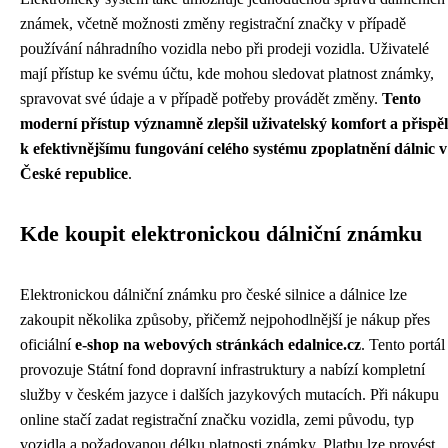
známek, včetně možnosti změny registrační značky v případě
používání náhradního vozidla nebo při prodeji vozidla. Uživatelé
mají přístup ke svému účtu, kde mohou sledovat platnost známky,
spravovat své údaje a v případě potřeby provádět změny.
Tento
moderní přístup významně zlepšil uživatelský komfort a přispěl
k efektivnějšímu fungování celého systému zpoplatnění dálnic v
České republice
.
Kde koupit elektronickou dálniční známku
Elektronickou dálniční známku pro české silnice a dálnice lze
zakoupit několika způsoby, přičemž nejpohodlnější je nákup přes
oficiální
e-shop na webových stránkách edalnice.cz
. Tento portál
provozuje Státní fond dopravní infrastruktury a nabízí kompletní
služby v českém jazyce i dalších jazykových mutacích. Při nákupu
online stačí zadat registrační značku vozidla, zemi původu, typ
vozidla a požadovanou délku platnosti známky. Platbu lze provést