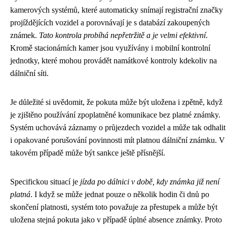
kamerových systémů, které automaticky snímají registrační značky
projíždějících vozidel a porovnávají je s databází zakoupených
známek.
Tato kontrola probíhá nepřetržitě a je velmi efektivní
.
Kromě stacionárních kamer jsou využívány i mobilní kontrolní
jednotky, které mohou provádět namátkové kontroly kdekoliv na
dálniční síti.
Je důležité si uvědomit, že pokuta může být uložena i zpětně, když
je zjištěno používání zpoplatněné komunikace bez platné známky.
Systém uchovává záznamy o průjezdech vozidel a může tak odhalit
i opakované porušování povinnosti mít platnou dálniční známku. V
takovém případě může být sankce ještě přísnější.
Specifickou situací je
jízda po dálnici v době, kdy známka již není
platná
. I když se může jednat pouze o několik hodin či dnů po
skončení platnosti, systém toto považuje za přestupek a může být
uložena stejná pokuta jako v případě úplné absence známky. Proto