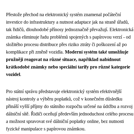
Přestože přechod na elektronický systém znamenal počáteční
investice do infrastruktury a nutnost adaptace jak na straně úřadů,
tak řidičů, dlouhodobé přínosy jednoznačně převažují. Elektronická
známka eliminuje řadu problémů spojených s papírovou verzí - od
složitého procesu distribuce přes riziko ztráty či poškození až po
komplikace při změně vozidla.
Moderní systém také umožňuje
pružněji reagovat na různé situace, například nabídnout
krátkodobé známky nebo speciální tarify pro různé kategorie
vozidel
.
Pro státní správu představuje elektronický systém efektivnější
nástroj kontroly a výběru poplatků, což v konečném důsledku
přináší vyšší příjmy do státního rozpočtu určené na údržbu a rozvoj
dálniční sítě. Řidiči oceňují především jednoduchost celého procesu
a možnost spravovat své dálniční poplatky online, bez nutnosti
fyzické manipulace s papírovou známkou.