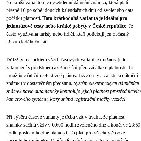
Nejkratší variantou je desetidenní dálniční známka, která platí
přesně 10 po sobě jdoucích kalendářních dnů od zvoleného data
počátku platnosti.
Tato krátkodobá varianta je ideální pro
jednorázové cesty nebo krátké pobyty v České republice
. Je
často využívána turisty nebo řidiči, kteří potřebují jen občasný
přístup k dálniční síti.
Důležitým aspektem všech časových variant je možnost jejich
zakoupení s předstihem až 3 měsíců před začátkem platnosti. To
umožňuje řidičům efektivně plánovat své cesty a zajistit si dálniční
známku v dostatečném předstihu.
Systém elektronických dálničních
známek navíc automaticky kontroluje jejich platnost prostřednictvím
kamerového systému, který snímá registrační značky vozidel
.
Při výběru časové varianty je třeba vzít v úvahu, že platnost
známky začíná vždy v 00:00 hodin zvoleného dne a končí ve 23:59
hodin posledního dne platnosti. To platí pro všechny časové
varianty bez výjimky. V případě roční známky to znamená, že