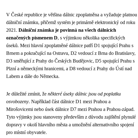
V České republice je většina dálnic zpoplatněna a vyžaduje platnou
dálniční známku, přičemž systém je primárně elektronický od roku
2021.
Dálniční známka je povinná na všech dálnicích
označených písmenem D
, s výjimkou několika specifických
úseků. Mezi hlavní zpoplatněné dálnice patří D1 spojující Prahu s
Brnem a pokračující na Ostravu, D2 vedoucí z Brna do Bratislavy,
D3 směřující z Prahy do Českých Budějovic, D5 spojující Prahu s
Plzní a německými hranicemi, a D8 vedoucí z Prahy do Ústí nad
Labem a dále do Německa.
Je důležité zmínit, že
některé úseky dálnic jsou od poplatku
osvobozeny
. Například část dálnice D1 mezi Prahou a
Mirošovicemi nebo úsek dálnice D7 mezi Prahou a Prahou-západ.
Tyto výjimky jsou stanoveny především z důvodu zajištění plynulé
dopravy v okolí hlavního města a umožnění alternativního spojení
pro místní obyvatele.