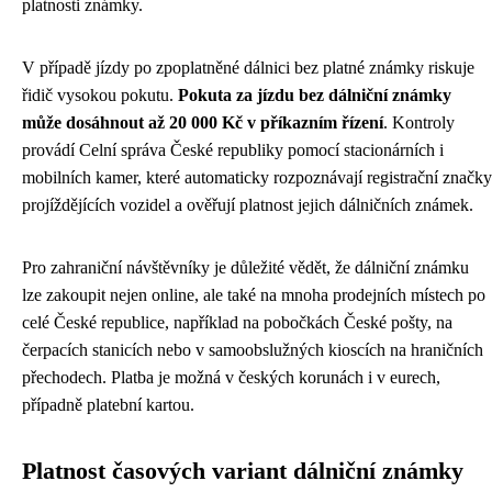
platnosti známky.
V případě jízdy po zpoplatněné dálnici bez platné známky riskuje
řidič vysokou pokutu.
Pokuta za jízdu bez dálniční známky
může dosáhnout až 20 000 Kč v příkazním řízení
. Kontroly
provádí Celní správa České republiky pomocí stacionárních i
mobilních kamer, které automaticky rozpoznávají registrační značky
projíždějících vozidel a ověřují platnost jejich dálničních známek.
Pro zahraniční návštěvníky je důležité vědět, že dálniční známku
lze zakoupit nejen online, ale také na mnoha prodejních místech po
celé České republice, například na pobočkách České pošty, na
čerpacích stanicích nebo v samoobslužných kioscích na hraničních
přechodech. Platba je možná v českých korunách i v eurech,
případně platební kartou.
Platnost časových variant dálniční známky