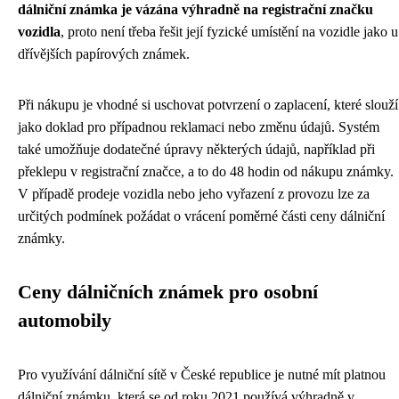
dálniční známka je vázána výhradně na registrační značku
vozidla
, proto není třeba řešit její fyzické umístění na vozidle jako u
dřívějších papírových známek.
Při nákupu je vhodné si uschovat potvrzení o zaplacení, které slouží
jako doklad pro případnou reklamaci nebo změnu údajů. Systém
také umožňuje dodatečné úpravy některých údajů, například při
překlepu v registrační značce, a to do 48 hodin od nákupu známky.
V případě prodeje vozidla nebo jeho vyřazení z provozu lze za
určitých podmínek požádat o vrácení poměrné části ceny dálniční
známky.
Ceny dálničních známek pro osobní
automobily
Pro využívání dálniční sítě v České republice je nutné mít platnou
dálniční známku, která se od roku 2021 používá výhradně v