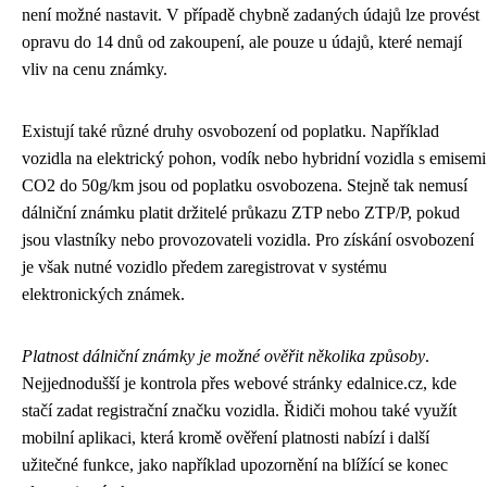
není možné nastavit. V případě chybně zadaných údajů lze provést
opravu do 14 dnů od zakoupení, ale pouze u údajů, které nemají
vliv na cenu známky.
Existují také různé druhy osvobození od poplatku. Například
vozidla na elektrický pohon, vodík nebo hybridní vozidla s emisemi
CO2 do 50g/km jsou od poplatku osvobozena. Stejně tak nemusí
dálniční známku platit držitelé průkazu ZTP nebo ZTP/P, pokud
jsou vlastníky nebo provozovateli vozidla. Pro získání osvobození
je však nutné vozidlo předem zaregistrovat v systému
elektronických známek.
Platnost dálniční známky je možné ověřit několika způsoby
.
Nejjednodušší je kontrola přes webové stránky edalnice.cz, kde
stačí zadat registrační značku vozidla. Řidiči mohou také využít
mobilní aplikaci, která kromě ověření platnosti nabízí i další
užitečné funkce, jako například upozornění na blížící se konec