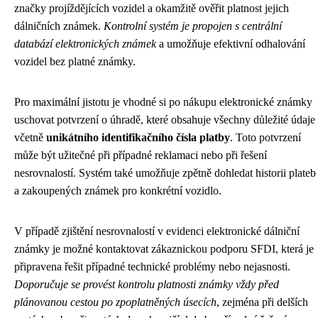
značky projíždějících vozidel a okamžitě ověřit platnost jejich
dálničních známek.
Kontrolní systém je propojen s centrální
databází elektronických známek
a umožňuje efektivní odhalování
vozidel bez platné známky.
Pro maximální jistotu je vhodné si po nákupu elektronické známky
uschovat potvrzení o úhradě, které obsahuje všechny důležité údaje
včetně
unikátního identifikačního čísla platby
. Toto potvrzení
může být užitečné při případné reklamaci nebo při řešení
nesrovnalostí. Systém také umožňuje zpětně dohledat historii plateb
a zakoupených známek pro konkrétní vozidlo.
V případě zjištění nesrovnalostí v evidenci elektronické dálniční
známky je možné kontaktovat zákaznickou podporu SFDI, která je
připravena řešit případné technické problémy nebo nejasnosti.
Doporučuje se provést kontrolu platnosti známky vždy před
plánovanou cestou po zpoplatněných úsecích
, zejména při delších