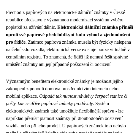
Přechod z papírových na elektronické dálniční známky v České
republice představuje významnou modernizaci systému výběru
poplatků za užívání dálnic.
Elektronická dálniční známka přináší
oproti své papírové předchůdkyni řadu výhod a zjednodušení
pro řidiče
. Zatímco papírová známka musela být fyzicky nalepena
na čelní sklo vozidla, elektronická verze existuje pouze virtuálně v
centrálním registru. To znamená, že řidiči již nemusí řešit správné
umístění známky ani její případné poškození či odcizení.
Významným benefitem elektronické známky je možnost jejího
zakoupení z pohodlí domova prostřednictvím internetu nebo
mobilní aplikace.
Odpadá tak nutnost návštěvy čerpací stanice či
pošty, kde se dříve papírové známky prodávaly
. Systém
elektronických známek také umožňuje flexibilnější správu - lze
například přerušit platnost známky při dlouhodobém odstavení
vozidla nebo při jeho prodeji. U papírových známek toto nebylo