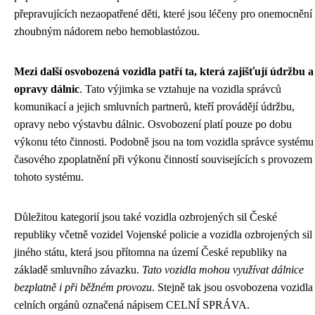
přepravujících nezaopatřené děti, které jsou léčeny pro onemocnění
zhoubným nádorem nebo hemoblastózou.
Mezi další osvobozená vozidla patří ta, která zajišťují údržbu a
opravy dálnic
. Tato výjimka se vztahuje na vozidla správců
komunikací a jejich smluvních partnerů, kteří provádějí údržbu,
opravy nebo výstavbu dálnic. Osvobození platí pouze po dobu
výkonu této činnosti. Podobně jsou na tom vozidla správce systému
časového zpoplatnění při výkonu činností souvisejících s provozem
tohoto systému.
Důležitou kategorií jsou také vozidla ozbrojených sil České
republiky včetně vozidel Vojenské policie a vozidla ozbrojených sil
jiného státu, která jsou přítomna na území České republiky na
základě smluvního závazku.
Tato vozidla mohou využívat dálnice
bezplatně i při běžném provozu
. Stejně tak jsou osvobozena vozidla
celních orgánů označená nápisem CELNÍ SPRÁVA.