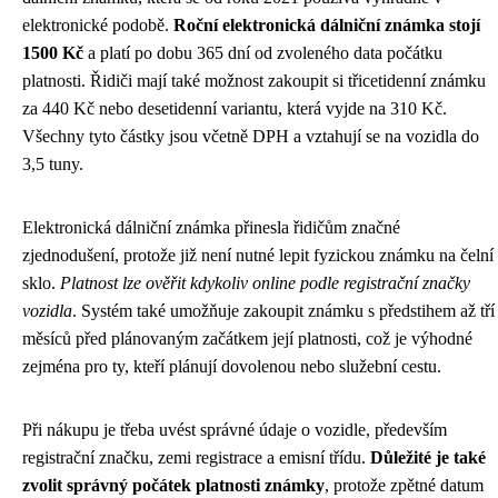
elektronické podobě.
Roční elektronická dálniční známka stojí
1500 Kč
a platí po dobu 365 dní od zvoleného data počátku
platnosti. Řidiči mají také možnost zakoupit si třicetidenní známku
za 440 Kč nebo desetidenní variantu, která vyjde na 310 Kč.
Všechny tyto částky jsou včetně DPH a vztahují se na vozidla do
3,5 tuny.
Elektronická dálniční známka přinesla řidičům značné
zjednodušení, protože již není nutné lepit fyzickou známku na čelní
sklo.
Platnost lze ověřit kdykoliv online podle registrační značky
vozidla
. Systém také umožňuje zakoupit známku s předstihem až tří
měsíců před plánovaným začátkem její platnosti, což je výhodné
zejména pro ty, kteří plánují dovolenou nebo služební cestu.
Při nákupu je třeba uvést správné údaje o vozidle, především
registrační značku, zemi registrace a emisní třídu.
Důležité je také
zvolit správný počátek platnosti známky
, protože zpětné datum