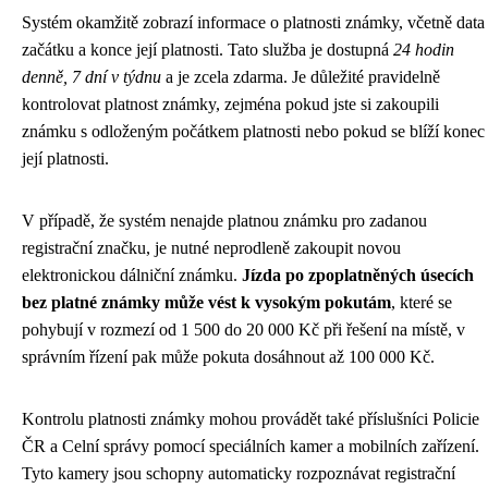
Systém okamžitě zobrazí informace o platnosti známky, včetně data
začátku a konce její platnosti. Tato služba je dostupná
24 hodin
denně, 7 dní v týdnu
a je zcela zdarma. Je důležité pravidelně
kontrolovat platnost známky, zejména pokud jste si zakoupili
známku s odloženým počátkem platnosti nebo pokud se blíží konec
její platnosti.
V případě, že systém nenajde platnou známku pro zadanou
registrační značku, je nutné neprodleně zakoupit novou
elektronickou dálniční známku.
Jízda po zpoplatněných úsecích
bez platné známky může vést k vysokým pokutám
, které se
pohybují v rozmezí od 1 500 do 20 000 Kč při řešení na místě, v
správním řízení pak může pokuta dosáhnout až 100 000 Kč.
Kontrolu platnosti známky mohou provádět také příslušníci Policie
ČR a Celní správy pomocí speciálních kamer a mobilních zařízení.
Tyto kamery jsou schopny automaticky rozpoznávat registrační