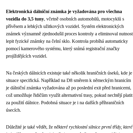
Elektronická dálniční známka je vyžadována pro všechna
vozidla do 3,5 tuny
, včetně osobních automobilů, motocyklů s
přívěsem a lehkých užitkových vozidel. Systém elektronických
známek významně zjednodušil proces kontroly a eliminoval nutnost
lepit fyzické známky na čelní sklo. Kontrola probíhá automaticky
pomocí kamerového systému, který snímá registrační značky
projíždějících vozidel.
Na českých dálnicích existuje také několik hraničních úseků, kde je
situace specifická. Například na D8 směrem k německým hranicím
je dálniční známka vyžadována až po poslední exit před hranicemi,
což umožňuje řidičům využít alternativní trasy, pokud nechtějí platit
za použití dálnice. Podobná situace je i na dalších příhraničních
úsecích.
Důležité je také vědět, že
některé rychlostní silnice první třídy, které