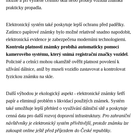
možné a při výměně čelního skla nebo prodeji vozidla známka
prakticky propadla.
Elektronický systém také poskytuje lepší ochranu před padělky.
Zatímco papírové známky bylo možné relativně snadno napodobit,
elektronická evidence je zabezpečena moderními technologiemi.
Kontrola platnosti známky probíhá automaticky pomocí
kamerového systému, který snímá registrační značky vozidel
.
Policisté a celníci mohou okamžitě ověřit platnost povolení k
užívání dálnice, aniž by museli vozidlo zastavovat a kontrolovat
fyzickou známku na skle.
Další výhodou je ekologický aspekt - elektronické známky šetří
papír a eliminují problém s likvidací použitých známek. Systém
také umožňuje lepší přehled o využívání dálniční sítě a poskytuje
cenná data pro další rozvoj dopravní infrastruktury.
Pro zahraniční
návštěvníky je elektronický systém přívětivější, protože známku lze
zakoupit online ještě před příjezdem do České republiky
.