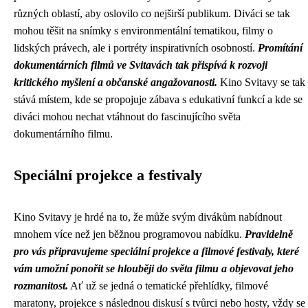
různých oblastí, aby oslovilo co nejširší publikum. Diváci se tak
mohou těšit na snímky s environmentální tematikou, filmy o
lidských právech, ale i portréty inspirativních osobností.
Promítání
dokumentárních filmů ve Svitavách tak přispívá k rozvoji
kritického myšlení a občanské angažovanosti.
Kino Svitavy se tak
stává místem, kde se propojuje zábava s edukativní funkcí a kde se
diváci mohou nechat vtáhnout do fascinujícího světa
dokumentárního filmu.
Speciální projekce a festivaly
Kino Svitavy je hrdé na to, že může svým divákům nabídnout
mnohem více než jen běžnou programovou nabídku.
Pravidelně
pro vás připravujeme speciální projekce a filmové festivaly, které
vám umožní ponořit se hlouběji do světa filmu a objevovat jeho
rozmanitost.
Ať už se jedná o tematické přehlídky, filmové
maratony, projekce s následnou diskusí s tvůrci nebo hosty, vždy se