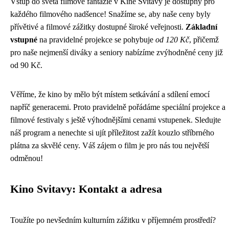
Vstup do světa filmové fantazie v Kině Svitavy je dostupný pro
každého filmového nadšence! Snažíme se, aby naše ceny byly
přívětivé a filmové zážitky dostupné široké veřejnosti.
Základní
vstupné
na pravidelné projekce se pohybuje
od 120 Kč
, přičemž
pro naše nejmenší diváky a seniory nabízíme zvýhodněné ceny již
od 90 Kč.
Věříme, že kino by mělo být místem setkávání a sdílení emocí
napříč generacemi. Proto pravidelně pořádáme speciální projekce a
filmové festivaly s ještě výhodnějšími cenami vstupenek. Sledujte
náš program a nenechte si ujít příležitost zažít kouzlo stříbrného
plátna za skvělé ceny. Váš zájem o film je pro nás tou největší
odměnou!
Kino Svitavy: Kontakt a adresa
Toužíte po nevšedním kulturním zážitku v příjemném prostředí?