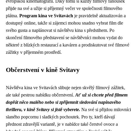
evropskou kinematografii. Díky tomu si každý filmový fanoušek
přijde na své a užije si příjemný večer ve společnosti filmového
plátna.
Program kina ve Svitavách
je pravidelně aktualizován a
dostupný online, takže si zájemci mohou snadno vybrat film dle
svého gusta a naplánovat si návštěvu kina s předstihem. Po
skončení filmového představení se návštěvníci mohou vydat do
některé z blízkých restaurací a kaváren a prodiskutovat své filmové
zážitky v příjemném prostředí.
Občerstvení v kině Svitavy
Návštěva kina ve Svitavách slibuje nejen skvělý filmový zážitek,
ale také pestrou nabídku občerstvení.
Ať už si chcete před filmem
dopřát něco malého nebo si zpříjemnit sledování napínavého
thrilleru, v kině Svitavy si jistě vyberete.
Na své si přijdou milovníci
slaného popcornu i sladkých pochoutek. Pro ty, kteří dávají
přednost zdravější variantě, je v nabídce také čerstvé ovoce a