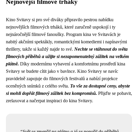
Nejnovější filmové trháky
Kino Svitavy si pro své diváky připravilo pestrou nabídku
nejnovějších filmových trháků, které zaručeně uspokojí i ty
nejnáročnější filmové fanoušky. Program kina ve Svitavách je
nabitý akčními spektákly, romantickými komediemi i napínavými
thrillery, takže si každý najde to své.
Nechte se vtáhnout do světa
filmových příběhů a užijte si nezapomenutelný zážitek na velkém
plátně.
Díky modernímu vybavení a komfortnímu prostředí kina
Svitavy se budete cítit jako v bavlnce. Kino Svitavy se navíc
pravidelně zapojuje do filmových festivalů a nabízí projekce
oceněných snímků z celého světa.
To vše za dostupné ceny, abyste
si mohli dopřát filmový zážitek bez kompromisů.
Přijďte se pobavit,
zrelaxovat a načerpat inspiraci do kina Svitavy.
Svět se zmenšil na plátno a já se ponořil do příběhů,