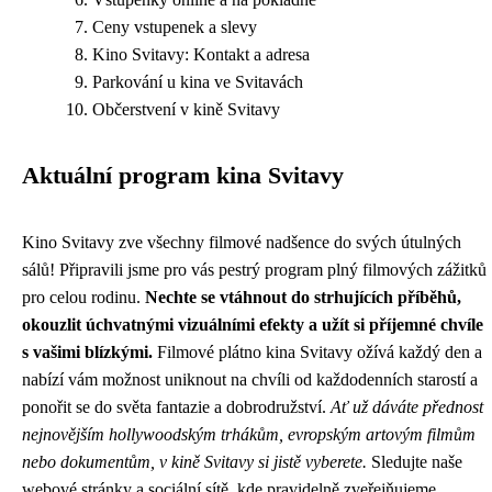
Ceny vstupenek a slevy
Kino Svitavy: Kontakt a adresa
Parkování u kina ve Svitavách
Občerstvení v kině Svitavy
Aktuální program kina Svitavy
Kino Svitavy zve všechny filmové nadšence do svých útulných
sálů! Připravili jsme pro vás pestrý program plný filmových zážitků
pro celou rodinu.
Nechte se vtáhnout do strhujících příběhů,
okouzlit úchvatnými vizuálními efekty a užít si příjemné chvíle
s vašimi blízkými.
Filmové plátno kina Svitavy ožívá každý den a
nabízí vám možnost uniknout na chvíli od každodenních starostí a
ponořit se do světa fantazie a dobrodružství.
Ať už dáváte přednost
nejnovějším hollywoodským trhákům, evropským artovým filmům
nebo dokumentům, v kině Svitavy si jistě vyberete.
Sledujte naše
webové stránky a sociální sítě, kde pravidelně zveřejňujeme