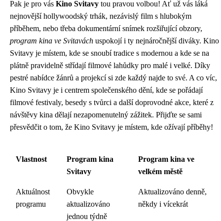
Pak je pro vás
Kino Svitavy
tou pravou volbou! Ať už vás láká
nejnovější hollywoodský trhák, nezávislý film s hlubokým
příběhem, nebo třeba dokumentární snímek rozšiřující obzory,
program kina ve Svitavách
uspokojí i ty nejnáročnější diváky. Kino
Svitavy je místem, kde se snoubí tradice s modernou a kde se na
plátně pravidelně střídají filmové lahůdky pro malé i velké. Díky
pestré nabídce žánrů a projekcí si zde každý najde to své. A co víc,
Kino Svitavy je i centrem společenského dění, kde se pořádají
filmové festivaly, besedy s tvůrci a další doprovodné akce, které z
návštěvy kina dělají nezapomenutelný zážitek. Přijďte se sami
přesvědčit o tom, že Kino Svitavy je místem, kde ožívají příběhy!
Vlastnost
Program kina
Program kina ve
Svitavy
velkém městě
Aktuálnost
Obvykle
Aktualizováno denně,
programu
aktualizováno
někdy i vícekrát
jednou týdně