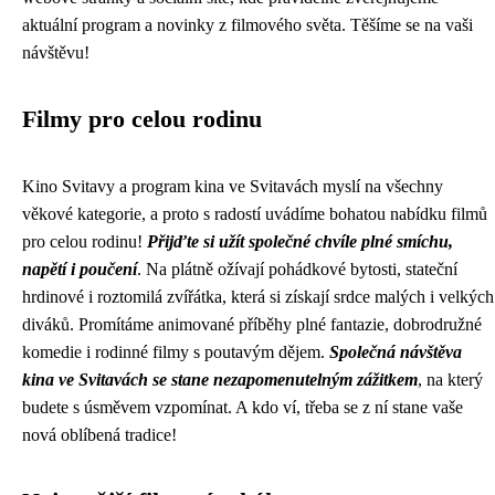
aktuální program a novinky z filmového světa. Těšíme se na vaši
návštěvu!
Filmy pro celou rodinu
Kino Svitavy a program kina ve Svitavách myslí na všechny
věkové kategorie, a proto s radostí uvádíme bohatou nabídku filmů
pro celou rodinu!
Přijďte si užít společné chvíle plné smíchu,
napětí i poučení
. Na plátně ožívají pohádkové bytosti, stateční
hrdinové i roztomilá zvířátka, která si získají srdce malých i velkých
diváků. Promítáme animované příběhy plné fantazie, dobrodružné
komedie i rodinné filmy s poutavým dějem.
Společná návštěva
kina ve Svitavách se stane nezapomenutelným zážitkem
, na který
budete s úsměvem vzpomínat. A kdo ví, třeba se z ní stane vaše
nová oblíbená tradice!