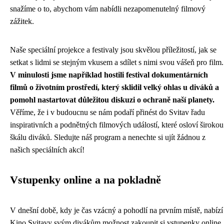
snažíme o to, abychom vám nabídli nezapomenutelný filmový
zážitek.
Naše speciální projekce a festivaly jsou skvělou příležitostí, jak se
setkat s lidmi se stejným vkusem a sdílet s nimi svou vášeň pro film.
V minulosti jsme například hostili festival dokumentárních
filmů o životním prostředí, který sklidil velký ohlas u diváků a
pomohl nastartovat důležitou diskuzi o ochraně naší planety.
Věříme, že i v budoucnu se nám podaří přinést do Svitav řadu
inspirativních a podnětných filmových událostí, které osloví širokou
škálu diváků. Sledujte náš program a nenechte si ujít žádnou z
našich speciálních akcí!
Vstupenky online a na pokladně
V dnešní době, kdy je čas vzácný a pohodlí na prvním místě, nabízí
Kino Svitavy svým divákům možnost zakoupit si vstupenky online.