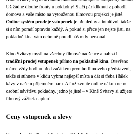
Už žádné dlouhé fronty u pokladny! Stačí pár kliknutí z pohodlí
domova a vaše místo na vytouženou filmovou projekci je jisté.
Online systém prodeje vstupenek
je přehledný a intuitivní, takže
si s ním poradí opravdu každý. A pokud si přece jen nejste jisti, na
pokladně kina vám ochotně poradí náš milý personál.
Kino Svitavy myslí na všechny filmové nadšence a nabízí i
tradiční prodej vstupenek přímo na pokladně kina
. Otevřeno
máme vždy hodinu před začátkem prvního filmového představení,
takže si stihnete v klidu vybrat nejlepší místa a dát si třeba i šálek
kávy v našem příjemném baru. Ať už zvolíte online nákup nebo
osobní návštěvu pokladny, jedno je jisté – v Kině Svitavy si užijete
filmový zážitek naplno!
Ceny vstupenek a slevy