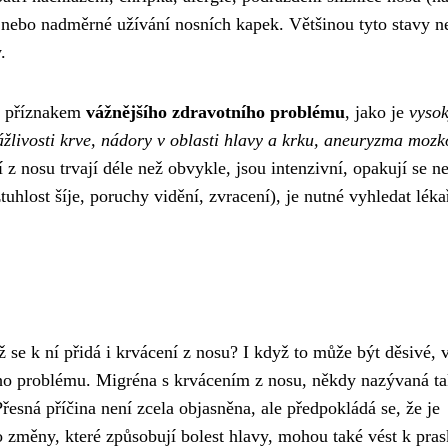
 nebo nadměrné užívání nosních kapek. Většinou tyto stavy n
.
su příznakem
vážnějšího zdravotního problému
, jako je
vyso
rážlivosti krve, nádory v oblasti hlavy a krku, aneuryzma moz
 z nosu trvají déle než obvykle, jsou intenzivní, opakují se n
uhlost šíje, poruchy vidění, zvracení), je nutné vyhledat lék
 se k ní přidá i krvácení z nosu? I když to může být děsivé, 
ho problému. Migréna s krvácením z nosu, někdy nazývaná t
esná příčina není zcela objasněna, ale předpokládá se, že je
o změny, které způsobují bolest hlavy, mohou také vést k pras