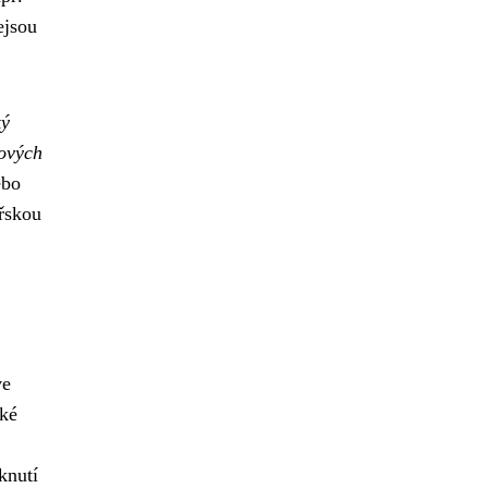
ejsou
ký
kových
ebo
ařskou
ve
aké
knutí