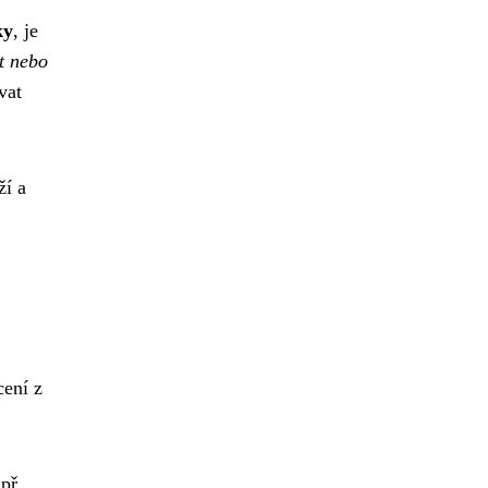
ky
, je
st nebo
vat
ží a
cení z
př.