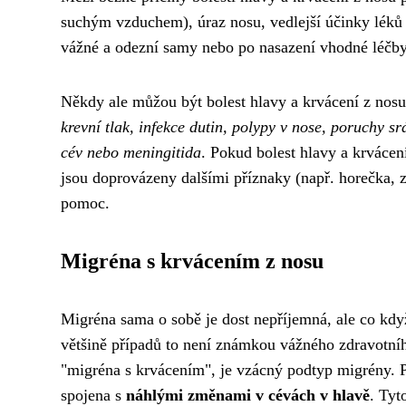
suchým vzduchem), úraz nosu, vedlejší účinky léků
vážné a odezní samy nebo po nasazení vhodné léčby
Někdy ale můžou být bolest hlavy a krvácení z no
krevní tlak, infekce dutin, polypy v nose, poruchy s
cév nebo meningitida
. Pokud bolest hlavy a krvácení
jsou doprovázeny dalšími příznaky (např. horečka, zt
pomoc.
Migréna s krvácením z nosu
Migréna sama o sobě je dost nepříjemná, ale co když
většině případů to není známkou vážného zdravotní
"migréna s krvácením", je vzácný podtyp migrény. Př
spojena s
náhlými změnami v cévách v hlavě
. Tyt