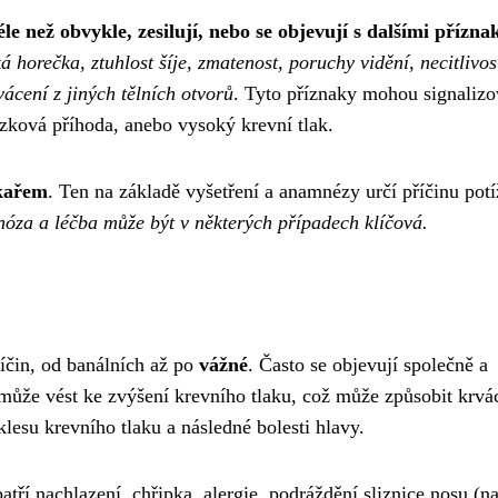
éle než obvykle, zesilují, nebo se objevují s dalšími přízna
á horečka, ztuhlost šíje, zmatenost, poruchy vidění, necitlivo
vácení z jiných tělních otvorů
. Tyto příznaky mohou signalizo
ozková příhoda, anebo vysoký krevní tlak.
ékařem
. Ten na základě vyšetření a anamnézy určí příčinu potí
nóza a léčba může být v některých případech klíčová.
íčin, od banálních až po
vážné
. Často se objevují společně a
 může vést ke zvýšení krevního tlaku, což může způsobit krvá
lesu krevního tlaku a následné bolesti hlavy.
atří nachlazení, chřipka, alergie, podráždění sliznice nosu (na