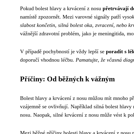
Pokud bolest hlavy a krvácení z nosu
přetrvávají d
namístě zpozornět. Mezi varovné signály patří
vysok
slabost končetin, silná bolest oka, zvracení, nebo kr
vážnější zdravotní problém, jako je meningitida, m
V případě pochybností je vždy lepší se
poradit s l
doporučí vhodnou léčbu.
Pamatujte, že včasná diag
Příčiny: Od běžných k vážným
Bolest hlavy a krvácení z nosu můžou mít mnoho př
vzájemně se ovlivňují. Například silná bolest hlavy
nosu. Naopak, silné krvácení z nosu může vést k pok
Mezi běžné příčiny bolesti hlavy a krvácení z nosu p