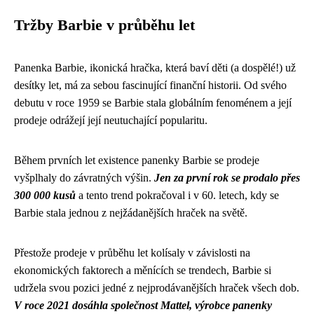
Tržby Barbie v průběhu let
Panenka Barbie, ikonická hračka, která baví děti (a dospělé!) už
desítky let, má za sebou fascinující finanční historii. Od svého
debutu v roce 1959 se Barbie stala globálním fenoménem a její
prodeje odrážejí její neutuchající popularitu.
Během prvních let existence panenky Barbie se prodeje
vyšplhaly do závratných výšin.
Jen za první rok se prodalo přes
300 000 kusů
a tento trend pokračoval i v 60. letech, kdy se
Barbie stala jednou z nejžádanějších hraček na světě.
Přestože prodeje v průběhu let kolísaly v závislosti na
ekonomických faktorech a měnících se trendech, Barbie si
udržela svou pozici jedné z nejprodávanějších hraček všech dob.
V roce 2021 dosáhla společnost Mattel, výrobce panenky