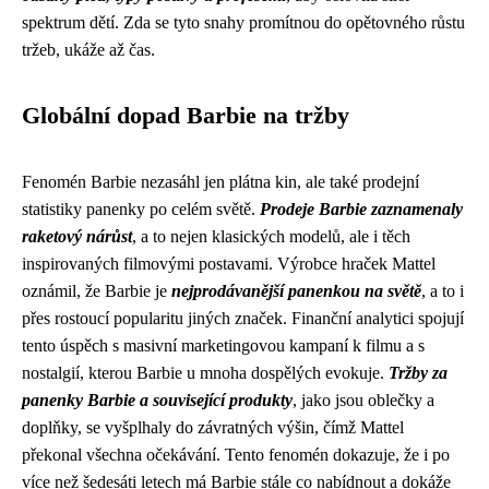
spektrum dětí. Zda se tyto snahy promítnou do opětovného růstu
tržeb, ukáže až čas.
Globální dopad Barbie na tržby
Fenomén Barbie nezasáhl jen plátna kin, ale také prodejní
statistiky panenky po celém světě.
Prodeje Barbie zaznamenaly
raketový nárůst
, a to nejen klasických modelů, ale i těch
inspirovaných filmovými postavami. Výrobce hraček Mattel
oznámil, že Barbie je
nejprodávanější panenkou na světě
, a to i
přes rostoucí popularitu jiných značek. Finanční analytici spojují
tento úspěch s masivní marketingovou kampaní k filmu a s
nostalgií, kterou Barbie u mnoha dospělých evokuje.
Tržby za
panenky Barbie a související produkty
, jako jsou oblečky a
doplňky, se vyšplhaly do závratných výšin, čímž Mattel
překonal všechna očekávání. Tento fenomén dokazuje, že i po
více než šedesáti letech má Barbie stále co nabídnout a dokáže