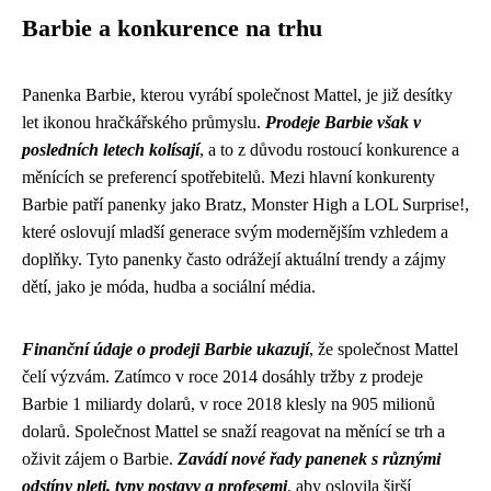
Barbie a konkurence na trhu
Panenka Barbie, kterou vyrábí společnost Mattel, je již desítky
let ikonou hračkářského průmyslu.
Prodeje Barbie však v
posledních letech kolísají
, a to z důvodu rostoucí konkurence a
měnících se preferencí spotřebitelů. Mezi hlavní konkurenty
Barbie patří panenky jako Bratz, Monster High a LOL Surprise!,
které oslovují mladší generace svým modernějším vzhledem a
doplňky. Tyto panenky často odrážejí aktuální trendy a zájmy
dětí, jako je móda, hudba a sociální média.
Finanční údaje o prodeji Barbie ukazují
, že společnost Mattel
čelí výzvám. Zatímco v roce 2014 dosáhly tržby z prodeje
Barbie 1 miliardy dolarů, v roce 2018 klesly na 905 milionů
dolarů. Společnost Mattel se snaží reagovat na měnící se trh a
oživit zájem o Barbie.
Zavádí nové řady panenek s různými
odstíny pleti, typy postavy a profesemi
, aby oslovila širší