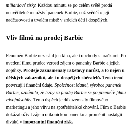
miliardové zisky.
Každou minutu se po celém světě prodá
neuvěřitelné množství panenek Barbie, což svědčí o její
nadčasovosti a trvalém místě v srdcích dětí i dospělých.
Vliv filmů na prodej Barbie
Fenomén Barbie nezasáhl jen kina, ale i obchody s hračkami. Po
uvedení filmu prudce vzrostl zájem o panenky Barbie a jejich
doplňky.
Prodeje zaznamenaly raketový nárůst, a to nejen u
dětských zákazníků, ale i u dospělých sběratelů.
Tento trend
potvrzují i finanční údaje.
Společnost Mattel, výrobce panenek
Barbie, oznámila, že tržby za prodej Barbie se po premiéře filmu
zdvojnásobily.
Tento úspěch je důkazem síly filmového
marketingu a jeho vlivu na spotřebitelské chování. Film o Barbie
dokázal oživit zájem o ikonickou panenku a proměnit nostalgii
diváků v
impozantní finanční zisk.