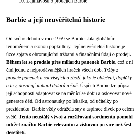
Zajímavosti o prodejích Barbie
Barbie a její neuvěřitelná historie
Od svého debutu v roce 1959 se Barbie stala globálním
fenoménem a ikonou popkultury. Její neuvěřitelná historie je
úzce spjata s ohromujícími tržbami a finančními údaji o prodeji.
Během let se prodalo přes miliardu panenek Barbie,
což z ní
činí jednu z nejprodávanějších hraček všech dob.
Tržby z
prodeje panenek a souvisejícího zboží, jako je oblečení, doplňky
a hry, dosahují miliard dolarů ročně.
Úspěch Barbie lze připsat
její schopnosti adaptovat se na měnící se dobu a oslovovat nové
generace dětí. Od astronautky po lékařku, od učitelky po
prezidentku, Barbie vždy odrážela sny a aspirace dívek po celém
světě.
Tento neustálý vývoj a rozšiřování sortimentu pomohl
udržet značku Barbie relevantní a ziskovou po více než šest
desetiletí.