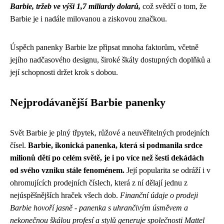
Barbie, tržeb ve výši 1,7 miliardy dolarů,
což svědčí o tom, že
Barbie je i nadále milovanou a ziskovou značkou.
Úspěch panenky Barbie lze připsat mnoha faktorům, včetně
jejího nadčasového designu, široké škály dostupných doplňků a
její schopnosti držet krok s dobou.
Nejprodávanější Barbie panenky
Svět Barbie je plný třpytek, růžové a neuvěřitelných prodejních
čísel.
Barbie, ikonická panenka, která si podmanila srdce
milionů dětí po celém světě, je i po více než šesti dekádách
od svého vzniku stále fenoménem.
Její popularita se odráží i v
ohromujících prodejních číslech, která z ní dělají jednu z
nejúspěšnějších hraček všech dob.
Finanční údaje o prodeji
Barbie hovoří jasně - panenka s uhrančivým úsměvem a
nekonečnou škálou profesí a stylů generuje společnosti Mattel