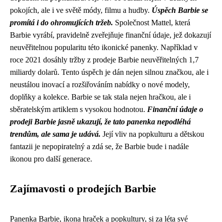
pokojích, ale i ve světě módy, filmu a hudby.
Úspěch Barbie se
promítá i do ohromujících tržeb.
Společnost Mattel, která
Barbie vyrábí, pravidelně zveřejňuje finanční údaje, jež dokazují
neuvěřitelnou popularitu této ikonické panenky. Například v
roce 2021 dosáhly tržby z prodeje Barbie neuvěřitelných 1,7
miliardy dolarů. Tento úspěch je dán nejen silnou značkou, ale i
neustálou inovací a rozšiřováním nabídky o nové modely,
doplňky a kolekce. Barbie se tak stala nejen hračkou, ale i
sběratelským artiklem s vysokou hodnotou.
Finanční údaje o
prodeji Barbie jasně ukazují, že tato panenka nepodléhá
trendům, ale sama je udává.
Její vliv na popkulturu a dětskou
fantazii je nepopiratelný a zdá se, že Barbie bude i nadále
ikonou pro další generace.
Zajímavosti o prodejích Barbie
Panenka Barbie, ikona hraček a popkultury, si za léta své