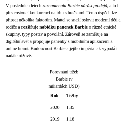
V posledních letech
zaznamenala Barbie nárůst prodejů
, a to i
přes rostoucí konkurenci na trhu s hračkami. Tento úspěch lze
připsat několika faktorům. Mattel se snaží oslovit moderní děti a
rodiče a
rozšiřuje nabídku panenek Barbie
o různé etnické
skupiny, typy postav a povolání. Zároveň se zaměřuje na
digitální svět a propojuje panenky s mobilními aplikacemi a
online hrami. Budoucnost Barbie a jejího impéria tak vypadá i
nadále růžově.
Porovnání tržeb
Barbie (v
miliardách USD)
Rok
Tržby
2020
1.35
2019
1.18