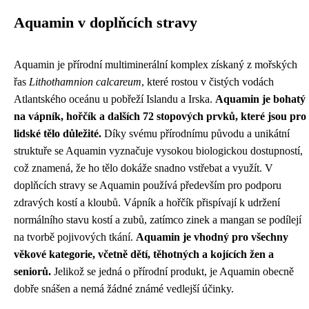
Aquamin v doplňcích stravy
Aquamin je přírodní multiminerální komplex získaný z mořských
řas
Lithothamnion calcareum
, které rostou v čistých vodách
Atlantského oceánu u pobřeží Islandu a Irska.
Aquamin je bohatý
na vápník, hořčík a dalších 72 stopových prvků, které jsou pro
lidské tělo důležité.
Díky svému přírodnímu původu a unikátní
struktuře se Aquamin vyznačuje vysokou biologickou dostupností,
což znamená, že ho tělo dokáže snadno vstřebat a využít. V
doplňcích stravy se Aquamin používá především pro podporu
zdravých kostí a kloubů. Vápník a hořčík přispívají k udržení
normálního stavu kostí a zubů, zatímco zinek a mangan se podílejí
na tvorbě pojivových tkání.
Aquamin je vhodný pro všechny
věkové kategorie, včetně dětí, těhotných a kojících žen a
seniorů.
Jelikož se jedná o přírodní produkt, je Aquamin obecně
dobře snášen a nemá žádné známé vedlejší účinky.