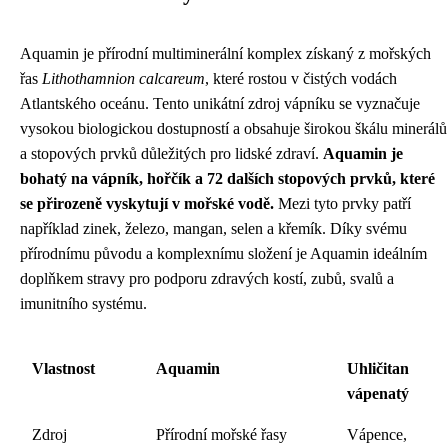
Aquamin je přírodní multiminerální komplex získaný z mořských
řas
Lithothamnion calcareum
, které rostou v čistých vodách
Atlantského oceánu. Tento unikátní zdroj vápníku se vyznačuje
vysokou biologickou dostupností a obsahuje širokou škálu minerálů
a stopových prvků důležitých pro lidské zdraví.
Aquamin je
bohatý na vápník, hořčík a 72 dalších stopových prvků, které
se přirozeně vyskytují v mořské vodě.
Mezi tyto prvky patří
například zinek, železo, mangan, selen a křemík. Díky svému
přírodnímu původu a komplexnímu složení je Aquamin ideálním
doplňkem stravy pro podporu zdravých kostí, zubů, svalů a
imunitního systému.
Vlastnost
Aquamin
Uhličitan
vápenatý
Zdroj
Přírodní mořské řasy
Vápence,