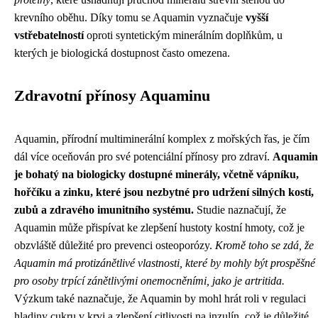
krevního oběhu. Díky tomu se Aquamin vyznačuje
vyšší
vstřebatelností
oproti syntetickým minerálním doplňkům, u
kterých je biologická dostupnost často omezena.
Zdravotní přínosy Aquaminu
Aquamin, přírodní multiminerální komplex z mořských řas, je čím
dál více oceňován pro své potenciální přínosy pro zdraví.
Aquamin
je bohatý na biologicky dostupné minerály, včetně vápníku,
hořčíku a zinku, které jsou nezbytné pro udržení silných kostí,
zubů a zdravého imunitního systému.
Studie naznačují, že
Aquamin může přispívat ke zlepšení hustoty kostní hmoty, což je
obzvláště důležité pro prevenci osteoporózy.
Kromě toho se zdá, že
Aquamin má protizánětlivé vlastnosti, které by mohly být prospěšné
pro osoby trpící zánětlivými onemocněními, jako je artritida.
Výzkum také naznačuje, že Aquamin by mohl hrát roli v regulaci
hladiny cukru v krvi a zlepšení citlivosti na inzulín, což je důležité