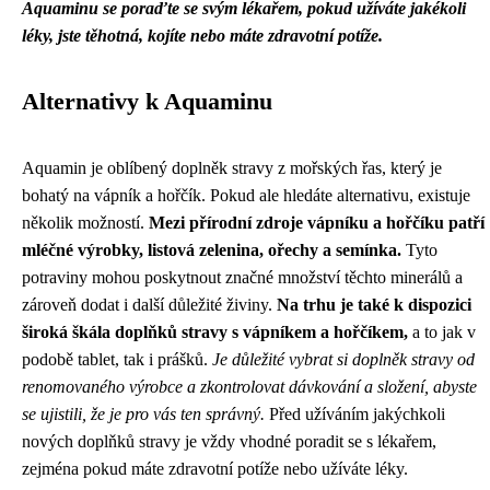
Aquaminu se poraďte se svým lékařem, pokud užíváte jakékoli
léky, jste těhotná, kojíte nebo máte zdravotní potíže.
Alternativy k Aquaminu
Aquamin je oblíbený doplněk stravy z mořských řas, který je
bohatý na vápník a hořčík. Pokud ale hledáte alternativu, existuje
několik možností.
Mezi přírodní zdroje vápníku a hořčíku patří
mléčné výrobky, listová zelenina, ořechy a semínka.
Tyto
potraviny mohou poskytnout značné množství těchto minerálů a
zároveň dodat i další důležité živiny.
Na trhu je také k dispozici
široká škála doplňků stravy s vápníkem a hořčíkem,
a to jak v
podobě tablet, tak i prášků.
Je důležité vybrat si doplněk stravy od
renomovaného výrobce a zkontrolovat dávkování a složení, abyste
se ujistili, že je pro vás ten správný.
Před užíváním jakýchkoli
nových doplňků stravy je vždy vhodné poradit se s lékařem,
zejména pokud máte zdravotní potíže nebo užíváte léky.