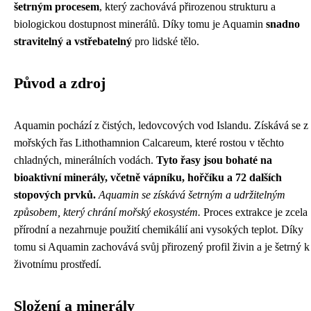
šetrným procesem
, který zachovává přirozenou strukturu a
biologickou dostupnost minerálů. Díky tomu je Aquamin
snadno
stravitelný a vstřebatelný
pro lidské tělo.
Původ a zdroj
Aquamin pochází z čistých, ledovcových vod Islandu. Získává se z
mořských řas Lithothamnion Calcareum, které rostou v těchto
chladných, minerálních vodách.
Tyto řasy jsou bohaté na
bioaktivní minerály, včetně vápníku, hořčíku a 72 dalších
stopových prvků.
Aquamin se získává šetrným a udržitelným
způsobem, který chrání mořský ekosystém.
Proces extrakce je zcela
přírodní a nezahrnuje použití chemikálií ani vysokých teplot. Díky
tomu si Aquamin zachovává svůj přirozený profil živin a je šetrný k
životnímu prostředí.
Složení a minerály