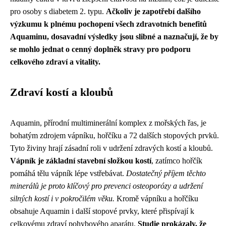
pro osoby s diabetem 2. typu.
Ačkoliv je zapotřebí dalšího
výzkumu k plnému pochopení všech zdravotních benefitů
Aquaminu, dosavadní výsledky jsou slibné a naznačují, že by
se mohlo jednat o cenný doplněk stravy pro podporu
celkového zdraví a vitality.
Zdraví kostí a kloubů
Aquamin, přírodní multiminerální komplex z mořských řas, je
bohatým zdrojem vápníku, hořčíku a 72 dalších stopových prvků.
Tyto živiny hrají zásadní roli v udržení zdravých kostí a kloubů.
Vápník je základní stavební složkou kostí
, zatímco hořčík
pomáhá tělu vápník lépe vstřebávat.
Dostatečný příjem těchto
minerálů je proto klíčový pro prevenci osteoporózy a udržení
silných kostí i v pokročilém věku.
Kromě vápníku a hořčíku
obsahuje Aquamin i další stopové prvky, které přispívají k
celkovému zdraví pohybového aparátu.
Studie prokázaly, že