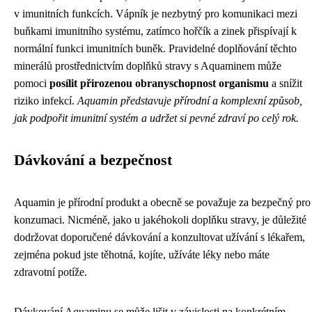
v imunitních funkcích. Vápník je nezbytný pro komunikaci mezi
buňkami imunitního systému, zatímco hořčík a zinek přispívají k
normální funkci imunitních buněk. Pravidelné doplňování těchto
minerálů prostřednictvím doplňků stravy s Aquaminem může
pomoci
posílit přirozenou obranyschopnost organismu
a snížit
riziko infekcí.
Aquamin představuje přírodní a komplexní způsob,
jak podpořit imunitní systém a udržet si pevné zdraví po celý rok.
Dávkování a bezpečnost
Aquamin je přírodní produkt a obecně se považuje za bezpečný pro
konzumaci. Nicméně, jako u jakéhokoli doplňku stravy, je důležité
dodržovat doporučené dávkování a konzultovat užívání s lékařem,
zejména pokud jste těhotná, kojíte, užíváte léky nebo máte
zdravotní potíže.
Dávkování Aquaminu se může lišit v závislosti na konkrétním