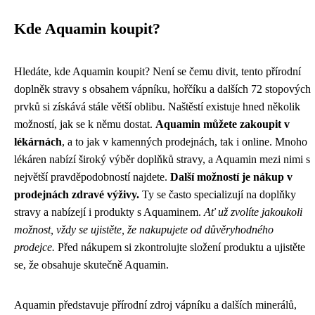
Kde Aquamin koupit?
Hledáte, kde Aquamin koupit? Není se čemu divit, tento přírodní
doplněk stravy s obsahem vápníku, hořčíku a dalších 72 stopových
prvků si získává stále větší oblibu. Naštěstí existuje hned několik
možností, jak se k němu dostat.
Aquamin můžete zakoupit v
lékárnách
, a to jak v kamenných prodejnách, tak i online. Mnoho
lékáren nabízí široký výběr doplňků stravy, a Aquamin mezi nimi s
největší pravděpodobností najdete.
Další možností je nákup v
prodejnách zdravé výživy.
Ty se často specializují na doplňky
stravy a nabízejí i produkty s Aquaminem.
Ať už zvolíte jakoukoli
možnost, vždy se ujistěte, že nakupujete od důvěryhodného
prodejce.
Před nákupem si zkontrolujte složení produktu a ujistěte
se, že obsahuje skutečně Aquamin.
Aquamin představuje přírodní zdroj vápníku a dalších minerálů,