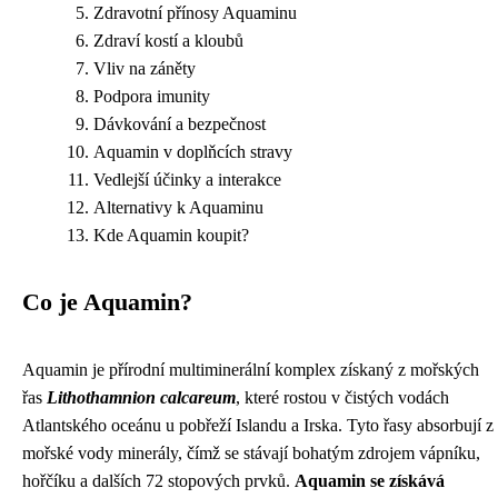
Zdravotní přínosy Aquaminu
Zdraví kostí a kloubů
Vliv na záněty
Podpora imunity
Dávkování a bezpečnost
Aquamin v doplňcích stravy
Vedlejší účinky a interakce
Alternativy k Aquaminu
Kde Aquamin koupit?
Co je Aquamin?
Aquamin je přírodní multiminerální komplex získaný z mořských
řas
Lithothamnion calcareum
, které rostou v čistých vodách
Atlantského oceánu u pobřeží Islandu a Irska. Tyto řasy absorbují z
mořské vody minerály, čímž se stávají bohatým zdrojem vápníku,
hořčíku a dalších 72 stopových prvků.
Aquamin se získává