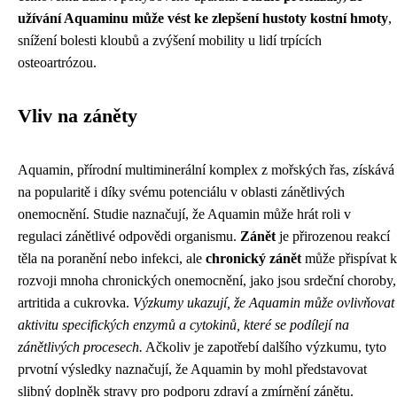
užívání Aquaminu může vést ke zlepšení hustoty kostní hmoty
,
snížení bolesti kloubů a zvýšení mobility u lidí trpících
osteoartrózou.
Vliv na záněty
Aquamin, přírodní multiminerální komplex z mořských řas, získává
na popularitě i díky svému potenciálu v oblasti zánětlivých
onemocnění. Studie naznačují, že Aquamin může hrát roli v
regulaci zánětlivé odpovědi organismu.
Zánět
je přirozenou reakcí
těla na poranění nebo infekci, ale
chronický zánět
může přispívat k
rozvoji mnoha chronických onemocnění, jako jsou srdeční choroby,
artritida a cukrovka.
Výzkumy ukazují, že Aquamin může ovlivňovat
aktivitu specifických enzymů a cytokinů, které se podílejí na
zánětlivých procesech.
Ačkoliv je zapotřebí dalšího výzkumu, tyto
prvotní výsledky naznačují, že Aquamin by mohl představovat
slibný doplněk stravy pro podporu zdraví a zmírnění zánětu.