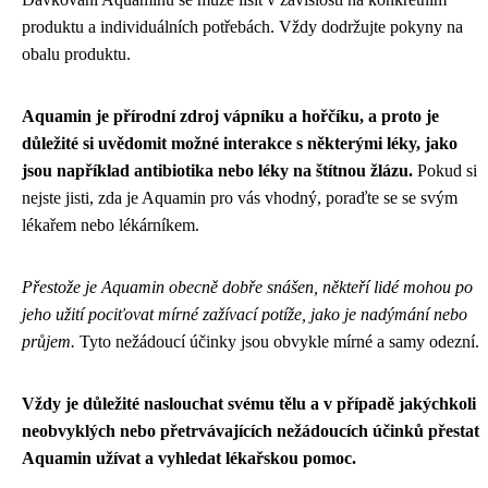
produktu a individuálních potřebách. Vždy dodržujte pokyny na
obalu produktu.
Aquamin je přírodní zdroj vápníku a hořčíku, a proto je
důležité si uvědomit možné interakce s některými léky, jako
jsou například antibiotika nebo léky na štítnou žlázu.
Pokud si
nejste jisti, zda je Aquamin pro vás vhodný, poraďte se se svým
lékařem nebo lékárníkem.
Přestože je Aquamin obecně dobře snášen, někteří lidé mohou po
jeho užití pociťovat mírné zažívací potíže, jako je nadýmání nebo
průjem.
Tyto nežádoucí účinky jsou obvykle mírné a samy odezní.
Vždy je důležité naslouchat svému tělu a v případě jakýchkoli
neobvyklých nebo přetrvávajících nežádoucích účinků přestat
Aquamin užívat a vyhledat lékařskou pomoc.