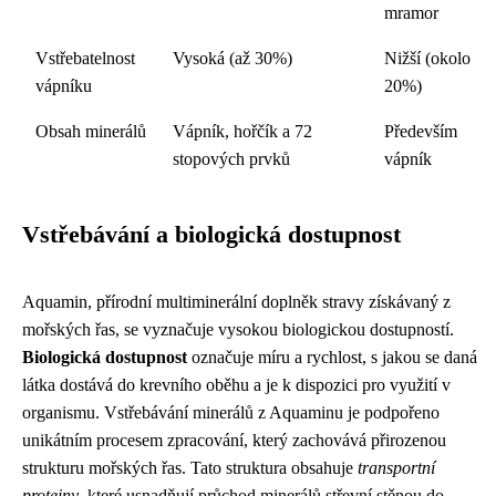
mramor
Vstřebatelnost
Vysoká (až 30%)
Nižší (okolo
vápníku
20%)
Obsah minerálů
Vápník, hořčík a 72
Především
stopových prvků
vápník
Vstřebávání a biologická dostupnost
Aquamin, přírodní multiminerální doplněk stravy získávaný z
mořských řas, se vyznačuje vysokou biologickou dostupností.
Biologická dostupnost
označuje míru a rychlost, s jakou se daná
látka dostává do krevního oběhu a je k dispozici pro využití v
organismu. Vstřebávání minerálů z Aquaminu je podpořeno
unikátním procesem zpracování, který zachovává přirozenou
strukturu mořských řas. Tato struktura obsahuje
transportní
proteiny
, které usnadňují průchod minerálů střevní stěnou do