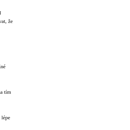
i
vat, že
žné
za tím
 lépe