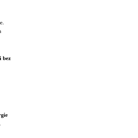
e.
h
i bez
rgie
.