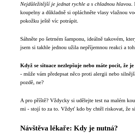
Nejdůležitější je jednat rychle a s chladnou hlavou
.
koupelny a důkladně si opláchněte vlasy vlažnou v
pokožku ještě víc potrápit.
Sáhněte po šetrném šamponu, ideálně takovém, kter
jsem si takhle jednou užila nepříjemnou reakci a to
Když se situace nezlepšuje nebo máte pocit, že je
- může vám předepsat něco proti alergii nebo silnější
pozdě, ne?
A pro příště? Vždycky si udělejte test na malém kou
mi - stojí to za to. Vždyť kdo by chtěl riskovat, ž
Návštěva lékaře: Kdy je nutná?