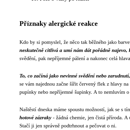
Příznaky alergické reakce
Kdo by si pomyslel, že něco tak běžného jako barve
neskutečně citlivá a umí nám dát pořádně najevo, kd
svědění, pak nepříjemné pálení a nakonec celá hlav
To, co začíná jako nevinné svědění nebo zarudnutí,
se vám najednou začne šířit červený flek z hlavy na
pupínky nebo nepříjemné šupinky. A to nemluvím o 
Naštěstí dneska máme spoustu možností, jak se s t
hotové zázraky
- žádná chemie, jen čistá příroda. A 
Stačí ji jen správně podtrhnout a pečovat o ni.