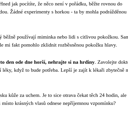
 Hned jak pocítíte, že něco není v pořádku, běžte rovnou do
odou. Žádné experimenty s horkou - ta by mohla podrážděnou
ý běžně používají miminka nebo lidi s citlivou pokožkou. Sa
hle mi fakt pomohlo zklidnit rozběsněnou pokožku hlavy.
 to den ode dne horší, nehrajte si na hrdiny
. Zavolejte dokt
 léky, když to bude potřeba. Lepší je zajít k lékaři zbytečně 
sku kůže za uchem. Je to sice otrava čekat těch 24 hodin, ale 
e si místo krásných vlasů odnese nepříjemnou vzpomínku?