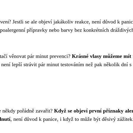
vení!
Jestli se ale objeví jakákoliv reakce, není důvod k panic
poalergenní přípravky nebo barvy bez konkrétních dráždivýc
stačí věnovat pár minut prevenci?
Krásné vlasy můžeme mít 
 není lepší strávit pár minut testováním než pak několik dní s
e někdy pořádně zavařit?
Když se objeví první příznaky ale
dnutí
, není důvod k panice, i když to může být děsivý zážitek