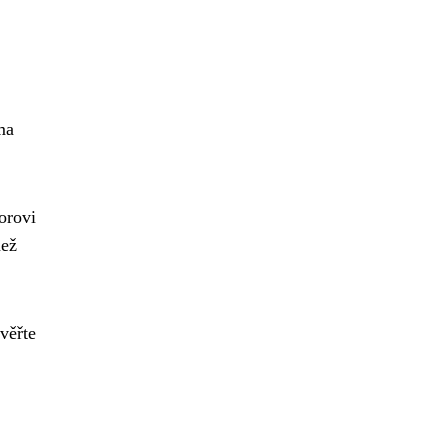
ma
orovi
než
věřte