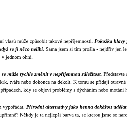
ní vlasů může způsobit takové nepříjemnosti.
Pokožka hlavy 
yž se jí něco nelíbí.
Sama jsem si tím prošla - nejdřív jen l
a v jednom ohni.
 se může rychle změnit v nepříjemnou záležitost.
Představte s
 krk, tváře nebo dokonce na dekolt. K tomu se přidají otravné
případech, kdy se objeví problémy s dýcháním nebo motání h
ím vypořádat.
Přírodní alternativy jako henna dokážou udělat
upřímně? Někdy je ta nejlepší barva ta, se kterou jsme se naro