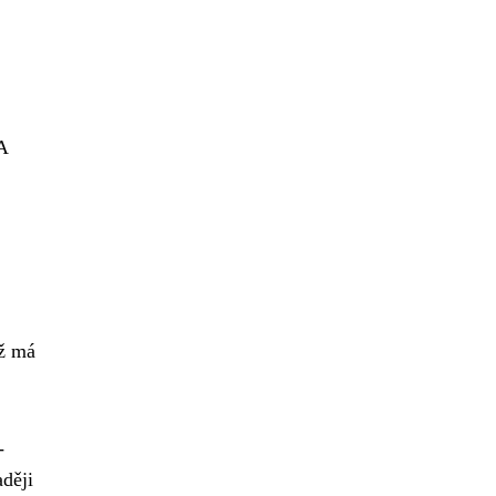
A
už má
-
ději