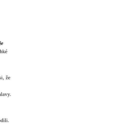
je
ehké
i, že
lavy.
dili.