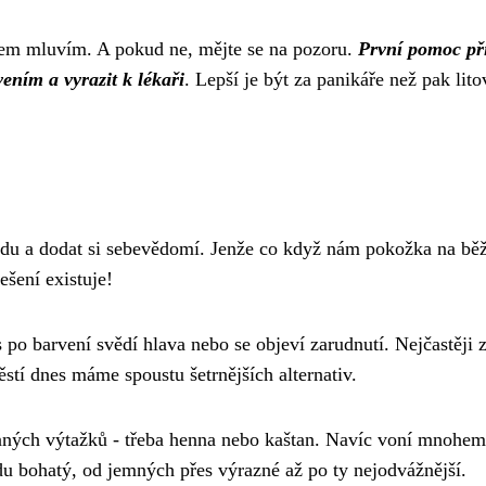
 o čem mluvím. A pokud ne, mějte se na pozoru.
První pomoc př
ením a vyrazit k lékaři
. Lepší je být za panikáře než pak lito
ladu a dodat si sebevědomí. Jenže co když nám pokožka na bě
ešení existuje!
po barvení svědí hlava nebo se objeví zarudnutí. Nejčastěji 
ěstí dnes máme spoustu šetrnějších alternativ.
linných výtažků - třeba henna nebo kaštan. Navíc voní mnohem
u bohatý, od jemných přes výrazné až po ty nejodvážnější.