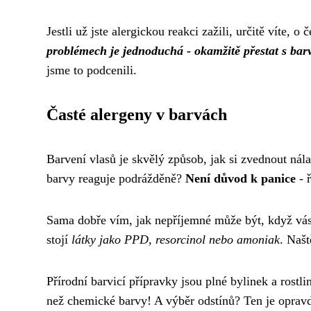
Jestli už jste alergickou reakci zažili, určitě víte,
problémech je jednoduchá - okamžitě přestat s barv
jsme to podcenili.
Časté alergeny v barvách
Barvení vlasů je skvělý způsob, jak si zvednout ná
barvy reaguje podrážděně?
Není důvod k panice
- ř
Sama dobře vím, jak nepříjemné může být, když vás 
stojí
látky jako PPD, resorcinol nebo amoniak
. Našt
Přírodní barvicí přípravky jsou plné bylinek a rost
než chemické barvy! A výběr odstínů? Ten je opravd