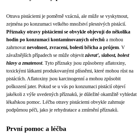
Otrava pistáciemi je poměrně vzácná, ale může se vyskytnout,
zejména po konzumaci velkého množství plesnivých pistácií.
Příznaky otravy pistáciemi se obvykle objevují do několika
hodin po konzumaci kontaminovaných ořechů
a mohou
zahrnovat
nevolnost, zvracení, bolesti břicha a průjem
. V
závažnějších případech se může objevit
závrať, slabost, bolest
hlavy a zmatenost
. Tyto příznaky jsou způsobeny aflatoxiny,
toxickými látkami produkovanými plísněmi, které mohou růst na
pistáciích. Aflatoxiny jsou karcinogenní a mohou způsobit
poškození jater. Pokud se u vás po konzumaci pistácií objeví
jakékoli z výše uvedených příznaků, je důležité okamžitě vyhledat
lékařskou pomoc. Léčba otravy pistáciemi obvykle zahrnuje
podpůrnou péči, jako je rehydratace a zmírnění příznaků.
První pomoc a léčba