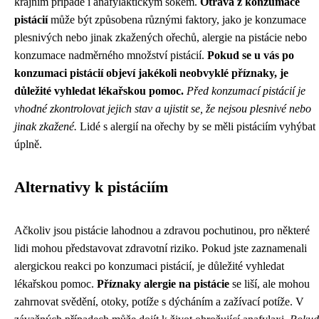
krajním případě i anafylaktickým šokem.
Otrava z konzumace
pistácií
může být způsobena různými faktory, jako je konzumace
plesnivých nebo jinak zkažených ořechů, alergie na pistácie nebo
konzumace nadměrného množství pistácií.
Pokud se u vás po
konzumaci pistácií objeví jakékoli neobvyklé příznaky, je
důležité vyhledat lékařskou pomoc.
Před konzumací pistácií je
vhodné zkontrolovat jejich stav a ujistit se, že nejsou plesnivé nebo
jinak zkažené.
Lidé s alergií na ořechy by se měli pistáciím vyhýbat
úplně.
Alternativy k pistáciím
Ačkoliv jsou pistácie lahodnou a zdravou pochutinou, pro některé
lidi mohou představovat zdravotní riziko. Pokud jste zaznamenali
alergickou reakci po konzumaci pistácií, je důležité vyhledat
lékařskou pomoc.
Příznaky alergie na pistácie
se liší, ale mohou
zahrnovat svědění, otoky, potíže s dýcháním a zažívací potíže. V