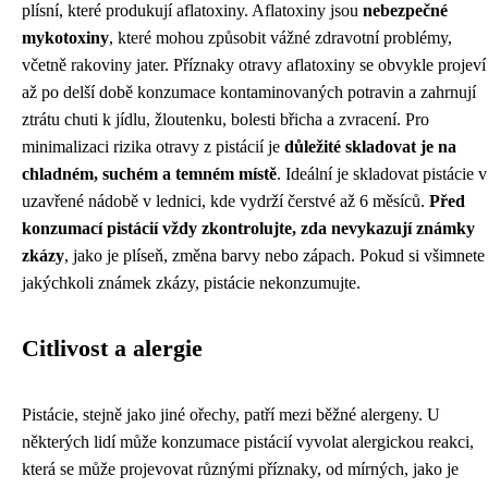
plísní, které produkují aflatoxiny. Aflatoxiny jsou
nebezpečné
mykotoxiny
, které mohou způsobit vážné zdravotní problémy,
včetně rakoviny jater. Příznaky otravy aflatoxiny se obvykle projeví
až po delší době konzumace kontaminovaných potravin a zahrnují
ztrátu chuti k jídlu, žloutenku, bolesti břicha a zvracení. Pro
minimalizaci rizika otravy z pistácií je
důležité skladovat je na
chladném, suchém a temném místě
. Ideální je skladovat pistácie v
uzavřené nádobě v lednici, kde vydrží čerstvé až 6 měsíců.
Před
konzumací pistácií vždy zkontrolujte, zda nevykazují známky
zkázy
, jako je plíseň, změna barvy nebo zápach. Pokud si všimnete
jakýchkoli známek zkázy, pistácie nekonzumujte.
Citlivost a alergie
Pistácie, stejně jako jiné ořechy, patří mezi běžné alergeny. U
některých lidí může konzumace pistácií vyvolat alergickou reakci,
která se může projevovat různými příznaky, od mírných, jako je