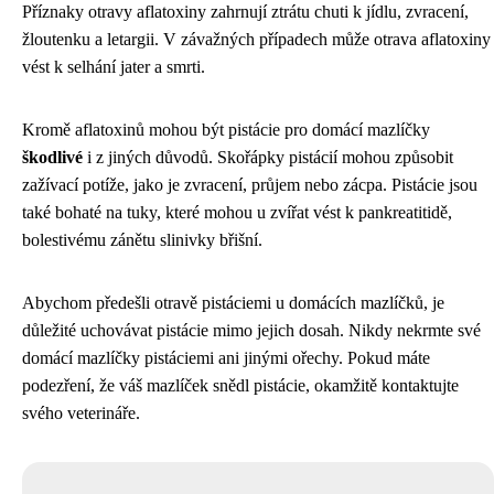
Příznaky otravy aflatoxiny zahrnují ztrátu chuti k jídlu, zvracení,
žloutenku a letargii. V závažných případech může otrava aflatoxiny
vést k selhání jater a smrti.
Kromě aflatoxinů mohou být pistácie pro domácí mazlíčky
škodlivé
i z jiných důvodů. Skořápky pistácií mohou způsobit
zažívací potíže, jako je zvracení, průjem nebo zácpa. Pistácie jsou
také bohaté na tuky, které mohou u zvířat vést k pankreatitidě,
bolestivému zánětu slinivky břišní.
Abychom předešli otravě pistáciemi u domácích mazlíčků, je
důležité uchovávat pistácie mimo jejich dosah. Nikdy nekrmte své
domácí mazlíčky pistáciemi ani jinými ořechy. Pokud máte
podezření, že váš mazlíček snědl pistácie, okamžitě kontaktujte
svého veterináře.