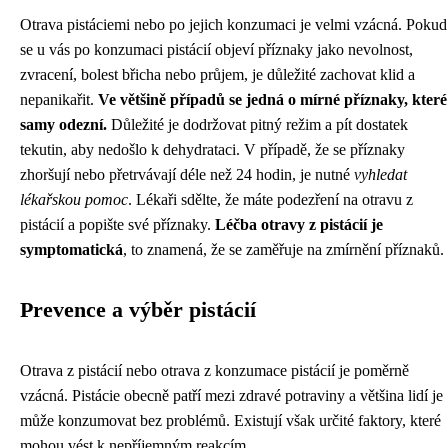
Otrava pistáciemi nebo po jejich konzumaci je velmi vzácná. Pokud
se u vás po konzumaci pistácií objeví příznaky jako nevolnost,
zvracení, bolest břicha nebo průjem, je důležité zachovat klid a
nepanikařit.
Ve většině případů se jedná o mírné příznaky, které
samy odezní.
Důležité je dodržovat pitný režim a pít dostatek
tekutin, aby nedošlo k dehydrataci. V případě, že se příznaky
zhoršují nebo přetrvávají déle než 24 hodin, je nutné
vyhledat
lékařskou pomoc
. Lékaři sdělte, že máte podezření na otravu z
pistácií a popište své příznaky.
Léčba otravy z pistácií je
symptomatická
, to znamená, že se zaměřuje na zmírnění příznaků.
Prevence a výběr pistácií
Otrava z pistácií nebo otrava z konzumace pistácií je poměrně
vzácná. Pistácie obecně patří mezi zdravé potraviny a většina lidí je
může konzumovat bez problémů. Existují však určité faktory, které
mohou vést k nepříjemným reakcím.