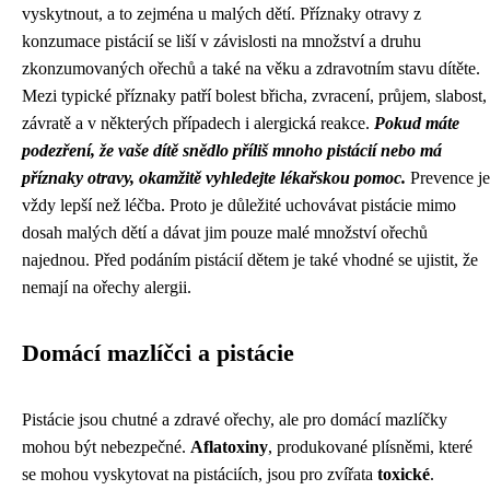
vyskytnout, a to zejména u malých dětí. Příznaky otravy z
konzumace pistácií se liší v závislosti na množství a druhu
zkonzumovaných ořechů a také na věku a zdravotním stavu dítěte.
Mezi typické příznaky patří bolest břicha, zvracení, průjem, slabost,
závratě a v některých případech i alergická reakce.
Pokud máte
podezření, že vaše dítě snědlo příliš mnoho pistácií nebo má
příznaky otravy, okamžitě vyhledejte lékařskou pomoc.
Prevence je
vždy lepší než léčba. Proto je důležité uchovávat pistácie mimo
dosah malých dětí a dávat jim pouze malé množství ořechů
najednou. Před podáním pistácií dětem je také vhodné se ujistit, že
nemají na ořechy alergii.
Domácí mazlíčci a pistácie
Pistácie jsou chutné a zdravé ořechy, ale pro domácí mazlíčky
mohou být nebezpečné.
Aflatoxiny
, produkované plísněmi, které
se mohou vyskytovat na pistáciích, jsou pro zvířata
toxické
.