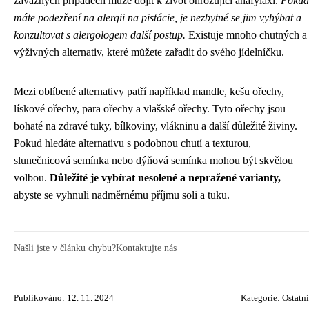
závažných případech může dojít k život ohrožující anafylaxi.
Pokud
máte podezření na alergii na pistácie, je nezbytné se jim vyhýbat a
konzultovat s alergologem další postup.
Existuje mnoho chutných a
výživných alternativ, které můžete zařadit do svého jídelníčku.
Mezi oblíbené alternativy patří například mandle, kešu ořechy,
lískové ořechy, para ořechy a vlašské ořechy. Tyto ořechy jsou
bohaté na zdravé tuky, bílkoviny, vlákninu a další důležité živiny.
Pokud hledáte alternativu s podobnou chutí a texturou,
slunečnicová semínka nebo dýňová semínka mohou být skvělou
volbou.
Důležité je vybírat nesolené a nepražené varianty,
abyste se vyhnuli nadměrnému příjmu soli a tuku.
Našli jste v článku chybu?
Kontaktujte nás
Publikováno: 12. 11. 2024
Kategorie:
Ostatní