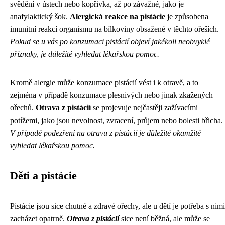
svědění v ústech nebo kopřivka, až po závažné, jako je
anafylaktický šok.
Alergická reakce na pistácie
je způsobena
imunitní reakcí organismu na bílkoviny obsažené v těchto ořeších.
Pokud se u vás po konzumaci pistácií objeví jakékoli neobvyklé
příznaky, je důležité vyhledat lékařskou pomoc.
Kromě alergie může konzumace pistácií vést i k otravě, a to
zejména v případě konzumace plesnivých nebo jinak zkažených
ořechů.
Otrava z pistácií
se projevuje nejčastěji zažívacími
potížemi, jako jsou nevolnost, zvracení, průjem nebo bolesti břicha.
V případě podezření na otravu z pistácií je důležité okamžitě
vyhledat lékařskou pomoc.
Děti a pistácie
Pistácie jsou sice chutné a zdravé ořechy, ale u dětí je potřeba s nimi
zacházet opatrně.
Otrava z pistácií
sice není běžná, ale může se