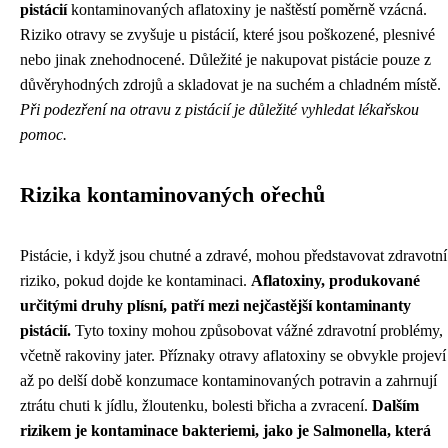
pistácií
kontaminovaných aflatoxiny je naštěstí poměrně vzácná.
Riziko otravy se zvyšuje u pistácií, které jsou poškozené, plesnivé
nebo jinak znehodnocené. Důležité je nakupovat pistácie pouze z
důvěryhodných zdrojů a skladovat je na suchém a chladném místě.
Při podezření na otravu z pistácií je důležité vyhledat lékařskou
pomoc.
Rizika kontaminovaných ořechů
Pistácie, i když jsou chutné a zdravé, mohou představovat zdravotní
riziko, pokud dojde ke kontaminaci.
Aflatoxiny, produkované
určitými druhy plísní, patří mezi nejčastější kontaminanty
pistácií.
Tyto toxiny mohou způsobovat vážné zdravotní problémy,
včetně rakoviny jater. Příznaky otravy aflatoxiny se obvykle projeví
až po delší době konzumace kontaminovaných potravin a zahrnují
ztrátu chuti k jídlu, žloutenku, bolesti břicha a zvracení.
Dalším
rizikem je kontaminace bakteriemi, jako je Salmonella, která