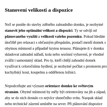
Stanovení velikosti a dispozice
Než se pustíte do stavby zděného zahradního domku, je nezbytné
stanovit jeho optimální velikost a dispozici
. Ty se odvíjí od
plánovaného využití
a
velikosti vašeho pozemku
. Pokud hledáte
útočiště pro relaxaci s občasným přespáním, postačí menší domek s
obytnou místností a případně krytou terasou. Plánujete-li v domku
skladovat zahradní nářadí, kola nebo sezónní vybavení, je vhodné
zvážit i samostatný sklad. Pro ty, kteří chtějí zahradní domek
využívat k celoročnímu bydlení, je nezbytné počítat s prostorem pro
kuchyňský kout, koupelnu a oddělenou ložnici.
Nepodceňujte ani význam
orientace domku ke světovým
stranám
. Obytné místnosti by měly být orientovány na jih a západ,
aby se do nich dostalo co nejvíce slunečního svitu. Naopak sklad
nebo technické zázemí umístěte na sever. Při plánování dispozice