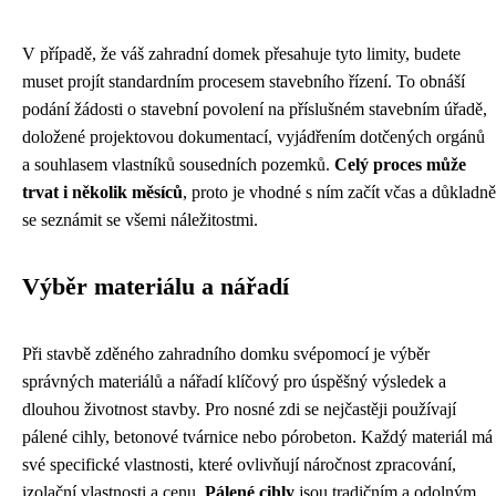
V případě, že váš zahradní domek přesahuje tyto limity, budete
muset projít standardním procesem stavebního řízení. To obnáší
podání žádosti o stavební povolení na příslušném stavebním úřadě,
doložené projektovou dokumentací, vyjádřením dotčených orgánů
a souhlasem vlastníků sousedních pozemků.
Celý proces může
trvat i několik měsíců
, proto je vhodné s ním začít včas a důkladně
se seznámit se všemi náležitostmi.
Výběr materiálu a nářadí
Při stavbě zděného zahradního domku svépomocí je výběr
správných materiálů a nářadí klíčový pro úspěšný výsledek a
dlouhou životnost stavby. Pro nosné zdi se nejčastěji používají
pálené cihly, betonové tvárnice nebo pórobeton. Každý materiál má
své specifické vlastnosti, které ovlivňují náročnost zpracování,
izolační vlastnosti a cenu.
Pálené cihly
jsou tradičním a odolným