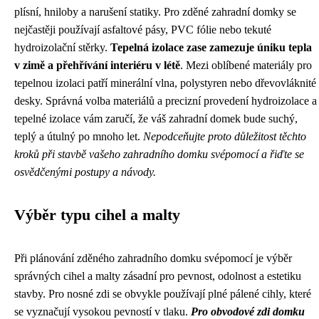
plísní, hniloby a narušení statiky. Pro zděné zahradní domky se
nejčastěji používají asfaltové pásy, PVC fólie nebo tekuté
hydroizolační stěrky.
Tepelná izolace zase zamezuje úniku tepla
v zimě a přehřívání interiéru v létě
. Mezi oblíbené materiály pro
tepelnou izolaci patří minerální vlna, polystyren nebo dřevovláknité
desky. Správná volba materiálů a precizní provedení hydroizolace a
tepelné izolace vám zaručí, že váš zahradní domek bude suchý,
teplý a útulný po mnoho let.
Nepodceňujte proto důležitost těchto
kroků při stavbě vašeho zahradního domku svépomocí a řiďte se
osvědčenými postupy a návody.
Výběr typu cihel a malty
Při plánování zděného zahradního domku svépomocí je výběr
správných cihel a malty zásadní pro pevnost, odolnost a estetiku
stavby. Pro nosné zdi se obvykle používají plné pálené cihly, které
se vyznačují vysokou pevností v tlaku.
Pro obvodové zdi domku