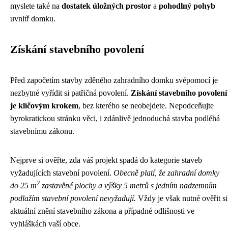
myslete také na
dostatek úložných prostor
a
pohodlný pohyb
uvnitř domku.
Získání stavebního povolení
Před započetím stavby zděného zahradního domku svépomocí je
nezbytné vyřídit si patřičná povolení.
Získání stavebního povolení
je klíčovým krokem
, bez kterého se neobejdete. Nepodceňujte
byrokratickou stránku věci, i zdánlivě jednoduchá stavba podléhá
stavebnímu zákonu.
Nejprve si ověřte, zda váš projekt spadá do kategorie staveb
vyžadujících stavební povolení.
Obecně platí, že zahradní domky
2
do 25 m
zastavěné plochy a výšky 5 metrů s jedním nadzemním
podlažím stavební povolení nevyžadují.
Vždy je však nutné ověřit si
aktuální znění stavebního zákona a případné odlišnosti ve
vyhláškách vaší obce.