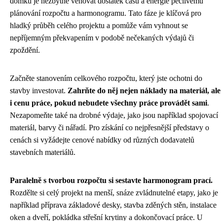
domku je nezbytné věnovat dostatek času a energie pečlivému
plánování rozpočtu a harmonogramu. Tato fáze je klíčová pro
hladký průběh celého projektu a pomůže vám vyhnout se
nepříjemným překvapením v podobě nečekaných výdajů či
zpoždění.
Začněte stanovením celkového rozpočtu, který jste ochotni do
stavby investovat.
Zahrňte do něj nejen náklady na materiál, ale
i cenu práce, pokud nebudete všechny práce provádět sami
.
Nezapomeňte také na drobné výdaje, jako jsou například spojovací
materiál, barvy či nářadí. Pro získání co nejpřesnější představy o
cenách si vyžádejte cenové nabídky od různých dodavatelů
stavebních materiálů.
Paralelně s tvorbou rozpočtu si sestavte harmonogram prací.
Rozdělte si celý projekt na menší, snáze zvládnutelné etapy, jako je
například příprava základové desky, stavba zděných stěn, instalace
oken a dveří, pokládka střešní krytiny a dokončovací práce. U