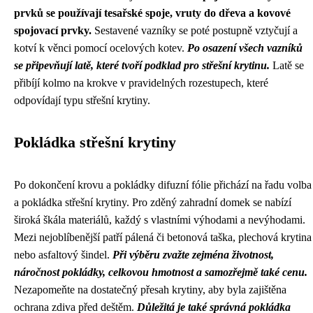
prvků se používají tesařské spoje, vruty do dřeva a kovové
spojovací prvky.
Sestavené vazníky se poté postupně vztyčují a
kotví k věnci pomocí ocelových kotev.
Po osazení všech vazníků
se připevňují latě, které tvoří podklad pro střešní krytinu.
Latě se
přibíjí kolmo na krokve v pravidelných rozestupech, které
odpovídají typu střešní krytiny.
Pokládka střešní krytiny
Po dokončení krovu a pokládky difuzní fólie přichází na řadu volba
a pokládka střešní krytiny. Pro zděný zahradní domek se nabízí
široká škála materiálů, každý s vlastními výhodami a nevýhodami.
Mezi nejoblíbenější patří pálená či betonová taška, plechová krytina
nebo asfaltový šindel.
Při výběru zvažte zejména životnost,
náročnost pokládky, celkovou hmotnost a samozřejmě také cenu.
Nezapomeňte na dostatečný přesah krytiny, aby byla zajištěna
ochrana zdiva před deštěm.
Důležitá je také správná pokládka