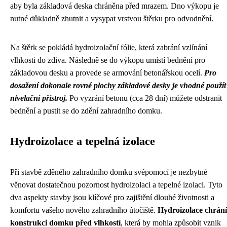
aby byla základová deska chráněna před mrazem. Dno výkopu je
nutné důkladně zhutnit a vysypat vrstvou štěrku pro odvodnění.
Na štěrk se pokládá hydroizolační fólie, která zabrání vzlínání
vlhkosti do zdiva. Následně se do výkopu umístí bednění pro
základovou desku a provede se armování betonářskou ocelí.
Pro
dosažení dokonale rovné plochy základové desky je vhodné použít
nivelační přístroj.
Po vyzrání betonu (cca 28 dní) můžete odstranit
bednění a pustit se do zdění zahradního domku.
Hydroizolace a tepelná izolace
Při stavbě zděného zahradního domku svépomocí je nezbytné
věnovat dostatečnou pozornost hydroizolaci a tepelné izolaci. Tyto
dva aspekty stavby jsou klíčové pro zajištění dlouhé životnosti a
komfortu vašeho nového zahradního útočiště.
Hydroizolace chrání
konstrukci domku před vlhkostí
, která by mohla způsobit vznik