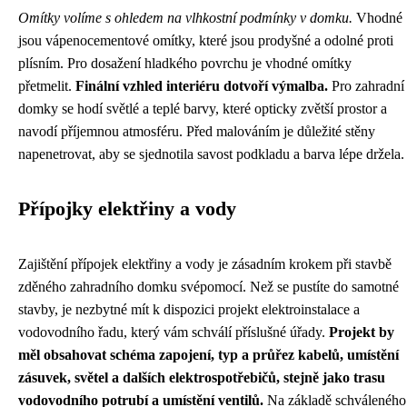
Omítky volíme s ohledem na vlhkostní podmínky v domku.
Vhodné
jsou vápenocementové omítky, které jsou prodyšné a odolné proti
plísním. Pro dosažení hladkého povrchu je vhodné omítky
přetmelit.
Finální vzhled interiéru dotvoří výmalba.
Pro zahradní
domky se hodí světlé a teplé barvy, které opticky zvětší prostor a
navodí příjemnou atmosféru. Před malováním je důležité stěny
napenetrovat, aby se sjednotila savost podkladu a barva lépe držela.
Přípojky elektřiny a vody
Zajištění přípojek elektřiny a vody je zásadním krokem při stavbě
zděného zahradního domku svépomocí. Než se pustíte do samotné
stavby, je nezbytné mít k dispozici projekt elektroinstalace a
vodovodního řadu, který vám schválí příslušné úřady.
Projekt by
měl obsahovat schéma zapojení, typ a průřez kabelů, umístění
zásuvek, světel a dalších elektrospotřebičů, stejně jako trasu
vodovodního potrubí a umístění ventilů.
Na základě schváleného