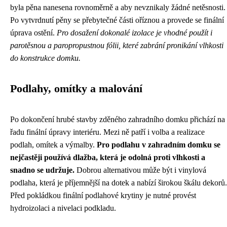
byla pěna nanesena rovnoměrně a aby nevznikaly žádné netěsnosti.
Po vytvrdnutí pěny se přebytečné části oříznou a provede se finální
úprava ostění.
Pro dosažení dokonalé izolace je vhodné použít i
parotěsnou a paropropustnou fólii, které zabrání pronikání vlhkosti
do konstrukce domku.
Podlahy, omítky a malování
Po dokončení hrubé stavby zděného zahradního domku přichází na
řadu finální úpravy interiéru. Mezi ně patří i volba a realizace
podlah, omítek a výmalby.
Pro podlahu v zahradním domku se
nejčastěji používá dlažba, která je odolná proti vlhkosti a
snadno se udržuje.
Dobrou alternativou může být i vinylová
podlaha, která je příjemnější na dotek a nabízí širokou škálu dekorů.
Před pokládkou finální podlahové krytiny je nutné provést
hydroizolaci a nivelaci podkladu.