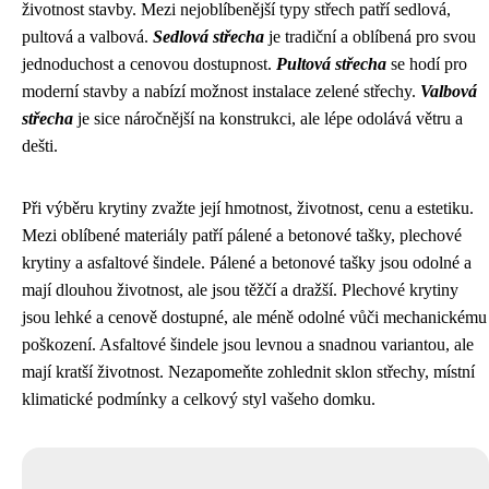
životnost stavby. Mezi nejoblíbenější typy střech patří sedlová,
pultová a valbová.
Sedlová střecha
je tradiční a oblíbená pro svou
jednoduchost a cenovou dostupnost.
Pultová střecha
se hodí pro
moderní stavby a nabízí možnost instalace zelené střechy.
Valbová
střecha
je sice náročnější na konstrukci, ale lépe odolává větru a
dešti.
Při výběru krytiny zvažte její hmotnost, životnost, cenu a estetiku.
Mezi oblíbené materiály patří pálené a betonové tašky, plechové
krytiny a asfaltové šindele. Pálené a betonové tašky jsou odolné a
mají dlouhou životnost, ale jsou těžčí a dražší. Plechové krytiny
jsou lehké a cenově dostupné, ale méně odolné vůči mechanickému
poškození. Asfaltové šindele jsou levnou a snadnou variantou, ale
mají kratší životnost. Nezapomeňte zohlednit sklon střechy, místní
klimatické podmínky a celkový styl vašeho domku.