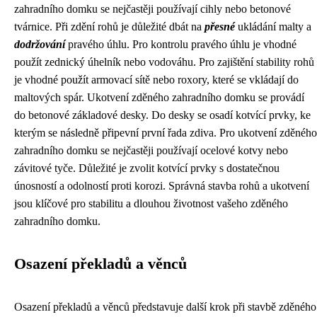
zahradního domku se nejčastěji používají cihly nebo betonové
tvárnice. Při zdění rohů je důležité dbát na
přesné
ukládání malty a
dodržování
pravého úhlu. Pro kontrolu pravého úhlu je vhodné
použít zednický úhelník nebo vodováhu. Pro zajištění stability rohů
je vhodné použít armovací sítě nebo roxory, které se vkládají do
maltových spár. Ukotvení zděného zahradního domku se provádí
do betonové základové desky. Do desky se osadí kotvící prvky, ke
kterým se následně připevní první řada zdiva. Pro ukotvení zděného
zahradního domku se nejčastěji používají ocelové kotvy nebo
závitové tyče. Důležité je zvolit kotvící prvky s dostatečnou
únosností a odolností proti korozi. Správná stavba rohů a ukotvení
jsou klíčové pro stabilitu a dlouhou životnost vašeho zděného
zahradního domku.
Osazení překladů a věnců
Osazení překladů a věnců představuje další krok při stavbě zděného