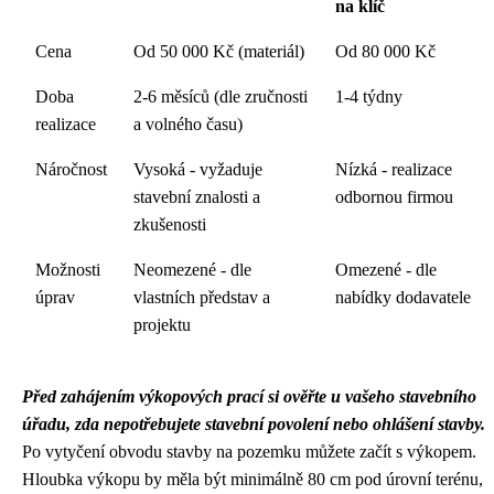
na klíč
Cena
Od 50 000 Kč (materiál)
Od 80 000 Kč
Doba
2-6 měsíců (dle zručnosti
1-4 týdny
realizace
a volného času)
Náročnost
Vysoká - vyžaduje
Nízká - realizace
stavební znalosti a
odbornou firmou
zkušenosti
Možnosti
Neomezené - dle
Omezené - dle
úprav
vlastních představ a
nabídky dodavatele
projektu
Před zahájením výkopových prací si ověřte u vašeho stavebního
úřadu, zda nepotřebujete stavební povolení nebo ohlášení stavby.
Po vytyčení obvodu stavby na pozemku můžete začít s výkopem.
Hloubka výkopu by měla být minimálně 80 cm pod úrovní terénu,