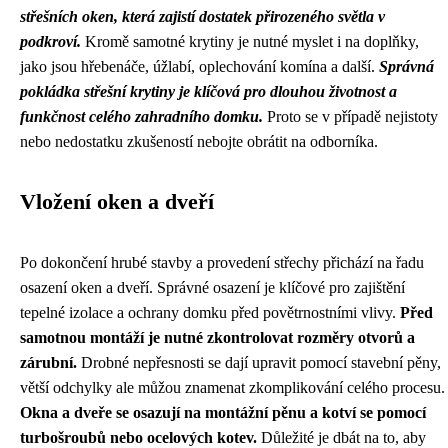
střešních oken, která zajistí dostatek přirozeného světla v
podkroví.
Kromě samotné krytiny je nutné myslet i na doplňky,
jako jsou hřebenáče, úžlabí, oplechování komína a další.
Správná
pokládka střešní krytiny je klíčová pro dlouhou životnost a
funkčnost celého zahradního domku.
Proto se v případě nejistoty
nebo nedostatku zkušeností nebojte obrátit na odborníka.
Vložení oken a dveří
Po dokončení hrubé stavby a provedení střechy přichází na řadu
osazení oken a dveří. Správné osazení je klíčové pro zajištění
tepelné izolace a ochrany domku před povětrnostními vlivy.
Před
samotnou montáží je nutné zkontrolovat rozměry otvorů a
zárubní.
Drobné nepřesnosti se dají upravit pomocí stavební pěny,
větší odchylky ale můžou znamenat zkomplikování celého procesu.
Okna a dveře se osazují na montážní pěnu a kotví se pomocí
turbošroubů nebo ocelových kotev.
Důležité je dbát na to, aby