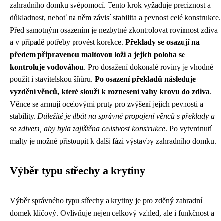
zahradního domku svépomocí. Tento krok vyžaduje preciznost a
důkladnost, neboť na něm závisí stabilita a pevnost celé konstrukce.
Před samotným osazením je nezbytné zkontrolovat rovinnost zdiva
a v případě potřeby provést korekce.
Překlady se osazují na
předem připravenou maltovou loži a jejich poloha se
kontroluje vodováhou
. Pro dosažení dokonalé roviny je vhodné
použít i stavitelskou šňůru.
Po osazení překladů následuje
vyzdění věnců, které slouží k roznesení váhy krovu do zdiva
.
Věnce se armují ocelovými pruty pro zvýšení jejich pevnosti a
stability.
Důležité je dbát na správné propojení věnců s překlady a
se zdivem, aby byla zajištěna celistvost konstrukce
. Po vytvrdnutí
malty je možné přistoupit k další fázi výstavby zahradního domku.
Výběr typu střechy a krytiny
Výběr správného typu střechy a krytiny je pro zděný zahradní
domek klíčový. Ovlivňuje nejen celkový vzhled, ale i funkčnost a